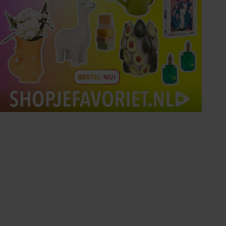
Tips om je lekker in je vel
te voelen
Met de Santé nieuwsbrief ontvang je elke
week tips om je energiek, ontspannen en in
balans te voelen.