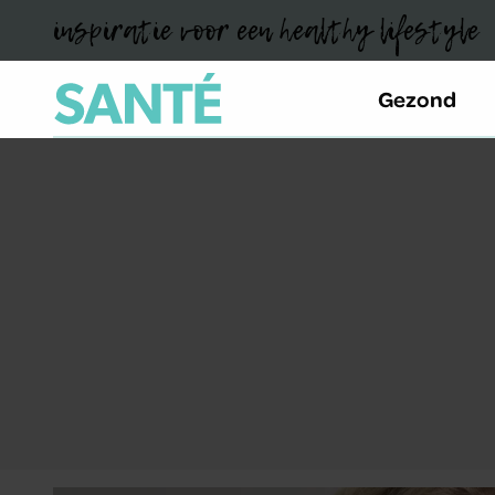
inspiratie voor een healthy lifestyle
Gezond