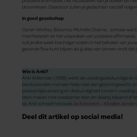
positieve affirmaties, het visualiseren van je doelen en h
droomleven. Daardoor zullen je gedachten vanzelf volge
In goed gezelschap
Oprah Winfrey, Béyonce, Michelle Obama… zomaar wat 
manifesteren en het uitspreken van positieve affirmaties.
zult je elke week krachtiger voelen in het behalen van jouw
gezonde flow kunt blijven als jij diep van binnen vindt dat 
Wie is Anki?
Anki Willemsen (1988) werkt als voedingsdeskundige en 
tienduizenden mensen hielp naar een gezond gewicht zonde
persoonlijke ervaring en deskundigheid rondom voeding 
laten maken met voedzamer eten en daarbij blijvend af te 
bij. Anki schreef het boek
De Eetswitch – Afvallen zónder 
Deel dit artikel op social media!