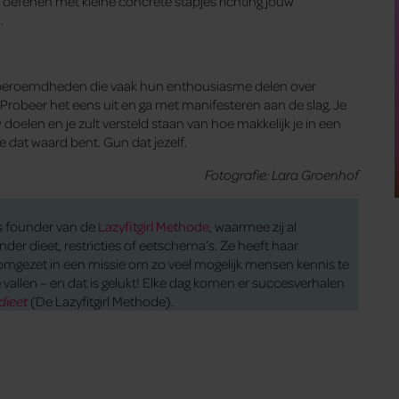
et oefenen met kleine concrete stapjes richting jouw
n.
beroemdheden die vaak hun enthousiasme delen over
 Probeer het eens uit en ga met manifesteren aan de slag. Je
 doelen en je zult versteld staan van hoe makkelijk je in een
je dat waard bent. Gun dat jezelf.
Fotografie: Lara Groenhof
is founder van de
Lazyfitgirl Methode
, waarmee zij al
r dieet, restricties of eetschema’s. Ze heeft haar
omgezet in een missie om zo veel mogelijk mensen kennis te
vallen – en dat is gelukt! Elke dag komen er succesverhalen
dieet
(De Lazyfitgirl Methode).