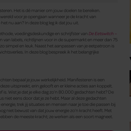
esteren. Het is dé manier om jouw doelen te bereiken.
en wereld voor je opengaan wanneer je de kracht van
et nu aan? In deze blog leg ik dat jou uit.
Methode, voedingsdeskundige en schrijfster van
De Eetswitch –
zen van labels, richtlijnen voor in de supermarkt en meer dan 75
zo simpel en leuk. Naast het aanpassen van je eetpatroon is
ichtsverlies. In deze blog bespreek ik het belangrijke
achten bepaal je jouw werkelijkheid. Manifesteren is een
ze uitspreekt, erin gelooft en er kleine acties aan koppelt.
ief is. Wist je dat je elke dag zo’n 80.000 gedachten hebt? De
us niet eens door dat je ze hebt. Maar al deze gedachten
nergie, trek jij situaties en mensen naar je toe die passen bij
g niet bewust van dat jouw energie zo’n kracht heeft. Met
hebben de meeste kracht; ze werken als een soort magneet.