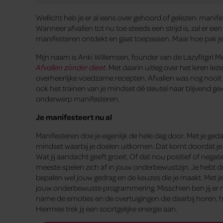
Wellicht heb je er al eens over gehoord of gelezen: manif
Wanneer afvallen tot nu toe steeds een strijd is, zal er e
manifesteren ontdekt en gaat toepassen. Maar hoe pak je h
Mijn naam is Anki Willemsen, founder van de Lazyfitgirl 
Afvallen zònder dieet
. Met daarin uitleg over het leren le
overheerlijke voedzame recepten. Afvallen was nog nooit 
ook het trainen van je mindset dé sleutel naar blijvend gew
onderwerp manifesteren.
Je manifesteert nu al
Manifesteren doe je eigenlijk de hele dag door. Met je ged
mindset waarbij je doelen uitkomen. Dat komt doordat je de
Wat jij aandacht geeft groeit. Of dat nou positief of negat
meeste spelen zich af in jouw onderbewustzijn. Je hebt d
bepalen wel jouw gedrag en de keuzes die je maakt. Met je e
jouw onderbewuste programmering. Misschien ben jij er no
name de emoties en de overtuigingen die daarbij horen, 
Hiermee trek jij een soortgelijke energie aan.