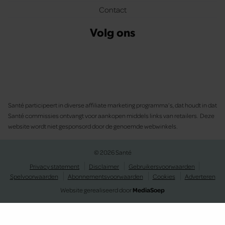
Contact
Volg ons
Santé participeert in diverse affiliate marketing programma’s, dat houdt in dat
Santé commissies ontvangt voor aankopen middels links van retailers. Deze
website wordt niet gesponsord door de genoemde webwinkels.
© 2026 Santé
Privacy statement
Disclaimer
Gebruikersvoorwaarden
Spelvoorwaarden
Abonnementsvoorwaarden
Cookies
Adverteren
Website gerealiseerd door
MediaSoep