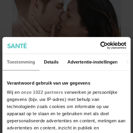
GEZOND
Toestemming
Details
Advertentie-instellingen
Ov
Rachél had een spannende date: ‘Pas
toen hij de deur uit was, besefte ik wat
Verantwoord gebruik van uw gegevens
er echt was gebeurd’
Na haar scheiding ontdekt deze lezeres dat
Wij en
onze 1022 partners
verwerken je persoonlijke
daten ook luchtig en leuk kan zijn. Maar als ze
gegevens (bijv. uw IP-adres) met behulp van
Menno ontmoet, hoopt ze stiekem op meer dan
technologieën zoals cookies om informatie op uw
een vrijblijvende flirt. Tot één avond alles in een
apparaat op te slaan en te gebruiken met als doel
heel ander daglicht zet.
gepersonaliseerde advertenties en content, metingen aan
advertenties en content, inzicht in publiek en