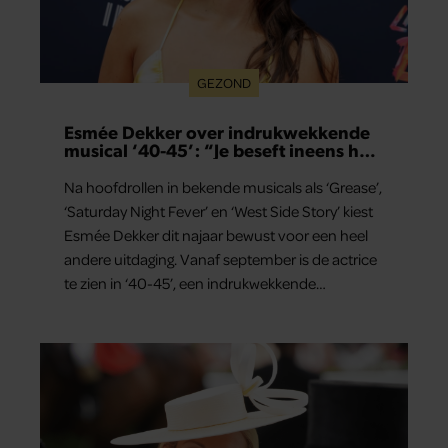
GEZOND
Esmée Dekker over indrukwekkende
musical ‘40-45’: “Je beseft ineens hoe
kostbaar vrijheid is”
Na hoofdrollen in bekende musicals als ‘Grease’,
‘Saturday Night Fever’ en ‘West Side Story’ kiest
Esmée Dekker dit najaar bewust voor een heel
andere uitdaging. Vanaf september is de actrice
te zien in ‘40-45’, een indrukwekkende
spektakelmusical over de Tweede Wereldoorlog.
Volgens Esmée is het een voorstelling die niet
alleen raakt, maar het publiek ook aan het
denken zet.