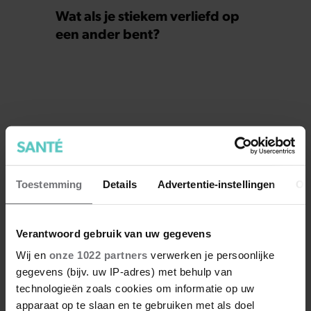
Wat als je stiekem verliefd op
een ander bent?
Toestemming
Details
Advertentie-instellingen
Ov
Verantwoord gebruik van uw gegevens
Wij en
onze 1022 partners
verwerken je persoonlijke
gegevens (bijv. uw IP-adres) met behulp van
technologieën zoals cookies om informatie op uw
apparaat op te slaan en te gebruiken met als doel