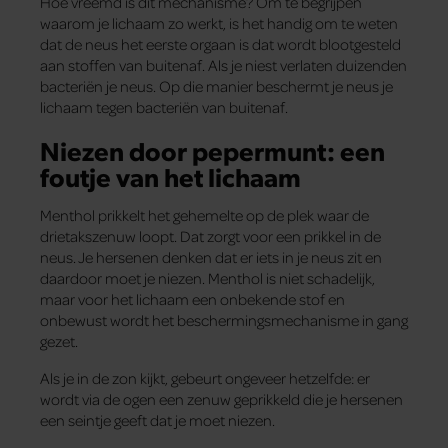
Hoe vreemd is dit mechanisme? Om te begrijpen
waarom je lichaam zo werkt, is het handig om te weten
dat de neus het eerste orgaan is dat wordt blootgesteld
aan stoffen van buitenaf. Als je niest verlaten duizenden
bacteriën je neus. Op die manier beschermt je neus je
lichaam tegen bacteriën van buitenaf.
Niezen door pepermunt: een
foutje van het lichaam
Menthol prikkelt het gehemelte op de plek waar de
drietakszenuw loopt. Dat zorgt voor een prikkel in de
neus. Je hersenen denken dat er iets in je neus zit en
daardoor moet je niezen. Menthol is niet schadelijk,
maar voor het lichaam een onbekende stof en
onbewust wordt het beschermingsmechanisme in gang
gezet.
Als je in de zon kijkt, gebeurt ongeveer hetzelfde: er
wordt via de ogen een zenuw geprikkeld die je hersenen
een seintje geeft dat je moet niezen.