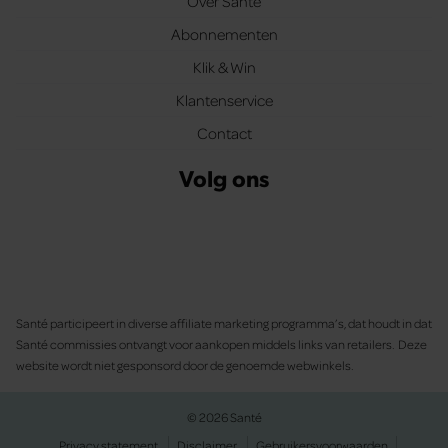
Over Santé
Abonnementen
Klik & Win
Klantenservice
Contact
Volg ons
Santé participeert in diverse affiliate marketing programma’s, dat houdt in dat
Santé commissies ontvangt voor aankopen middels links van retailers. Deze
website wordt niet gesponsord door de genoemde webwinkels.
© 2026 Santé
Privacy statement
Disclaimer
Gebruikersvoorwaarden