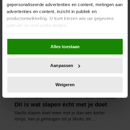
gepersonaliseerde advertenties en content, metingen aan
advertenties en content, inzicht in publiek en
productontwikkeling. U kunt kiezen wie uw gegevens
gebruikt en met welke doelen.
Als u het toestaat, willen we ook graag:
Alles toestaan
Informatie verzamelen over uw geografische
locatie, die tot een paar meter nauwkeurig kan zijn
Uw apparaat identificeren door het actief te
Aanpassen
scannen op specifieke eigenschappen (fingerprinting)
Lees meer over hoe uw persoonlijke gegevens worden
verwerkt en stel uw voorkeuren in het
detailgedeelte
in.
Weigeren
U kunt uw toestemming op elk moment wijzigen of
intrekken in de Cookieverklaring.
We gebruiken cookies om content en advertenties te
personaliseren, om functies voor social media te bieden
en om ons websiteverkeer te analyseren. Ook delen we