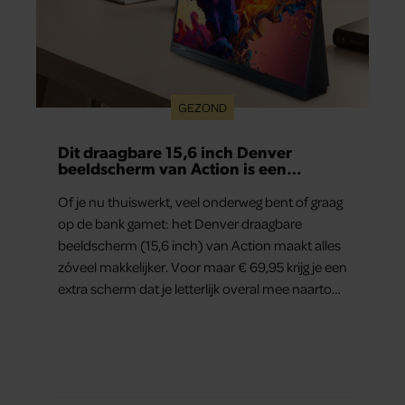
GEZOND
Dit draagbare 15,6 inch Denver
beeldscherm van Action is een
gamechanger voor thuiswerkers én
binge-watchers
Of je nu thuiswerkt, veel onderweg bent of graag
op de bank gamet: het Denver draagbare
beeldscherm (15,6 inch) van Action maakt alles
zóveel makkelijker. Voor maar € 69,95 krijg je een
extra scherm dat je letterlijk overal mee naartoe
kunt nemen… en dat is in tijden van hybride
werken echt geen overbodige luxe.