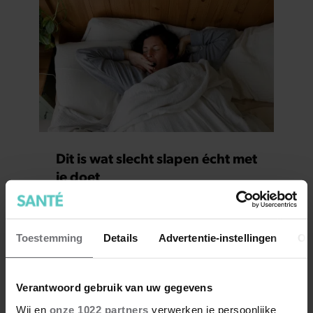
Dit is wat slecht slapen écht met
je doet
Toestemming
Details
Advertentie-instellingen
Ov
Verantwoord gebruik van uw gegevens
Wij en
onze 1022 partners
verwerken je persoonlijke