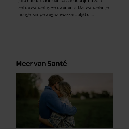
juist dat de trek in een tussendoortje na zo’n
zelfde wandeling verdwenen is. Dat wandelen je
honger simpelweg aanwakkert, blijkt uit
onderzoek een stuk te kort door de bocht. Er
gebeurt iets veel interessanters.
Meer van Santé