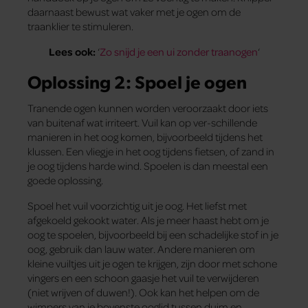
daarnaast bewust wat vaker met je ogen om de
traanklier te stimuleren.
Lees ook:
‘
Zo snijd je een ui zonder traanogen
‘
Oplossing 2: Spoel je ogen
Tranende ogen kunnen worden veroorzaakt door iets
van buitenaf wat irriteert. Vuil kan op ver-schillende
manieren in het oog komen, bijvoorbeeld tijdens het
klussen. Een vliegje in het oog tijdens fietsen, of zand in
je oog tijdens harde wind. Spoelen is dan meestal een
goede oplossing.
Spoel het vuil voorzichtig uit je oog. Het liefst met
afgekoeld gekookt water. Als je meer haast hebt om je
oog te spoelen, bijvoorbeeld bij een schadelijke stof in je
oog, gebruik dan lauw water. Andere manieren om
kleine vuiltjes uit je ogen te krijgen, zijn door met schone
vingers en een schoon gaasje het vuil te verwijderen
(niet wrijven of duwen!). Ook kan het helpen om de
wimpers van je bovenste ooglid tussen duim en