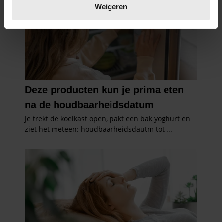
verwerkt en stel uw voorkeuren in het
detailgedeelte
in.
Weigeren
U kunt uw toestemming op elk moment wijzigen of
intrekken in de Cookieverklaring.
We gebruiken cookies om content en advertenties te
personaliseren, om functies voor social media te bieden
en om ons websiteverkeer te analyseren. Ook delen we
informatie over uw gebruik van onze site met onze
partners voor social media, adverteren en analyse. Deze
partners kunnen deze gegevens combineren met andere
informatie die u aan ze heeft verstrekt of die ze hebben
verzameld op basis van uw gebruik van hun services. U
gaat akkoord met onze cookies als u onze website blijft
gebruiken.