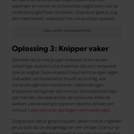
wijsvinger te nemen en je bovenste ooglid even over je
onderste ooglid heen te trekken. Daardoor gaat je oog
iets meer tranen, waardoor het vuil eruit kan spoelen.
Oplossing 3: Knipper vaker
Elke keer dat je met je ogen knippert, komt er een
vetachtige vloeistof uit je traanklier dat zich verspreidt
over je oogbal. Deze vloeistof beschermt je ogen tegen
invloeden van buitenaf en houdt ze vochtig, wat
tranende ogen kan voorkomen. Gezonde ogen
knipperen twintig keer per minuut. Uit onderzoek blijkt
dat mensen die vaak achter de computer zitten te
werken, veel te weinig knipperen: slechts vijf keer per
minuut.
Lees ook onze tips tegen vermoeide ogen.
Zorg ervoor dat je ‘goed knippert’: alleen met je oogleden
en zo licht als de vleugelslag van een vlinder. Ook kun je
deze knipperoefening doen: sluit een paar seconden je