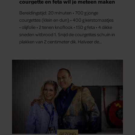
courgette en feta wil je meteen maken
Bereidingstijd: 20 minuten • 700 g jonge
courgettes (klein en dun) • 400 g kerstomaatjes
• olijfolie • 2 tenen knoflook • 150 g feta • 4 dikke
sneden witbrood 1. Snijd de courgettes schuin in
plakken van 2 centimeter dik. Halveer de
tomaatjes. Pel en hak de knoflook. 2. Verhit een
scheut olie in…
GEZOND