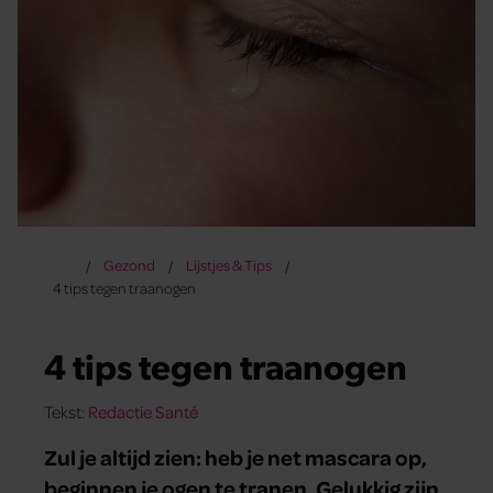
Gezond
Lijstjes & Tips
4 tips tegen traanogen
4 tips tegen traanogen
Tekst:
Redactie Santé
Zul je altijd zien: heb je net mascara op,
beginnen je ogen te tranen. Gelukkig zijn