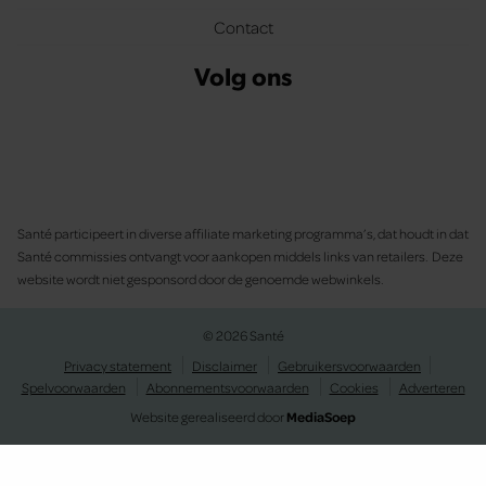
Contact
Volg ons
Santé participeert in diverse affiliate marketing programma’s, dat houdt in dat
Santé commissies ontvangt voor aankopen middels links van retailers. Deze
website wordt niet gesponsord door de genoemde webwinkels.
© 2026 Santé
Privacy statement
Disclaimer
Gebruikersvoorwaarden
Spelvoorwaarden
Abonnementsvoorwaarden
Cookies
Adverteren
Website gerealiseerd door
MediaSoep