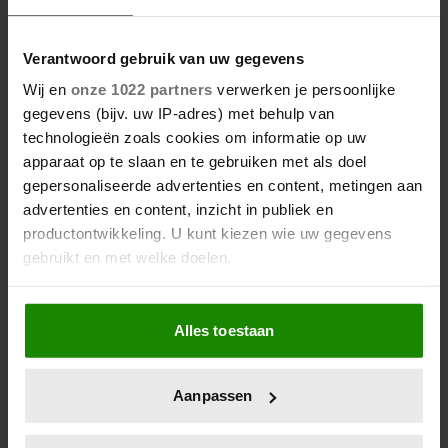
Verantwoord gebruik van uw gegevens
Wij en
onze 1022 partners
verwerken je persoonlijke
gegevens (bijv. uw IP-adres) met behulp van
technologieën zoals cookies om informatie op uw
apparaat op te slaan en te gebruiken met als doel
gepersonaliseerde advertenties en content, metingen aan
advertenties en content, inzicht in publiek en
productontwikkeling. U kunt kiezen wie uw gegevens
gebruikt en met welke doelen.
Als u het toestaat, willen we ook graag:
Alles toestaan
Informatie verzamelen over uw geografische
locatie, die tot een paar meter nauwkeurig kan zijn
Uw apparaat identificeren door het actief te
Aanpassen
scannen op specifieke eigenschappen (fingerprinting)
Lees meer over hoe uw persoonlijke gegevens worden