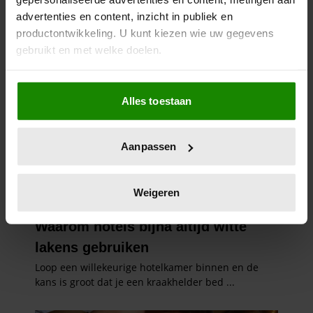
advertenties en content, inzicht in publiek en
productontwikkeling. U kunt kiezen wie uw gegevens
gebruikt en met welke doelen.
Als u het toestaat, willen we ook graag:
Alles toestaan
Informatie verzamelen over uw geografische
locatie, die tot een paar meter nauwkeurig kan zijn
Uw apparaat identificeren door het actief te
Aanpassen
scannen op specifieke eigenschappen (fingerprinting)
Lees meer over hoe uw persoonlijke gegevens worden
verwerkt en stel uw voorkeuren in het
detailgedeelte
in.
Weigeren
U kunt uw toestemming op elk moment wijzigen of
intrekken in de Cookieverklaring.
We gebruiken cookies om content en advertenties te
personaliseren, om functies voor social media te bieden
en om ons websiteverkeer te analyseren. Ook delen we
informatie over uw gebruik van onze site met onze