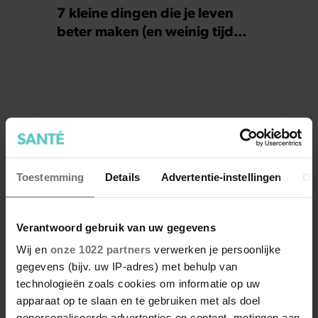
7 kleine dingen die je leven
beter maken (en weinig tijd
kosten)
Toestemming
Details
Advertentie-instellingen
Ov
Verantwoord gebruik van uw gegevens
Wij en
onze 1022 partners
verwerken je persoonlijke
gegevens (bijv. uw IP-adres) met behulp van
technologieën zoals cookies om informatie op uw
apparaat op te slaan en te gebruiken met als doel
gepersonaliseerde advertenties en content, metingen aan