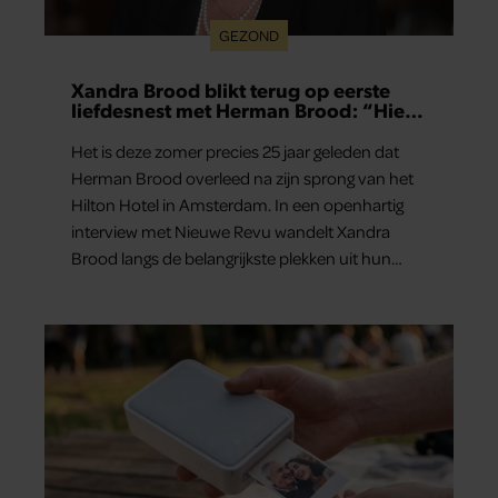
GEZOND
Xandra Brood blikt terug op eerste
liefdesnest met Herman Brood: “Hier
is Lola geboren”
Het is deze zomer precies 25 jaar geleden dat
Herman Brood overleed na zijn sprong van het
Hilton Hotel in Amsterdam. In een openhartig
interview met Nieuwe Revu wandelt Xandra
Brood langs de belangrijkste plekken uit hun
gezamenlijke verleden. Vooral de woning aan de
Lange Leidsedwarsstraat roept een stortvloed
aan herinneringen op. Daar begon hun leven
samen en werd dochter Lola geboren.