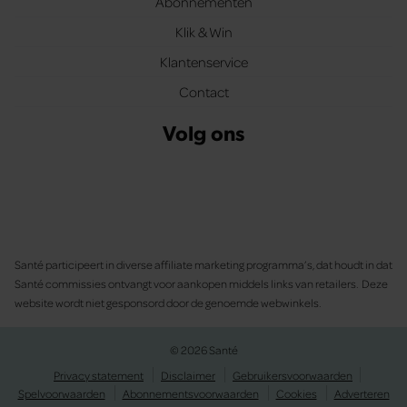
Abonnementen
Klik & Win
Klantenservice
Contact
Volg ons
Santé participeert in diverse affiliate marketing programma’s, dat houdt in dat
Santé commissies ontvangt voor aankopen middels links van retailers. Deze
website wordt niet gesponsord door de genoemde webwinkels.
© 2026 Santé
Privacy statement
Disclaimer
Gebruikersvoorwaarden
Spelvoorwaarden
Abonnementsvoorwaarden
Cookies
Adverteren