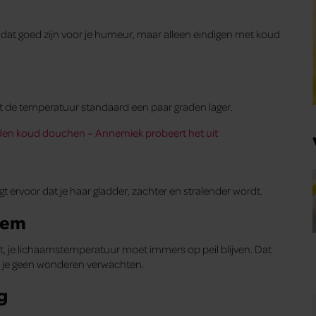
dat goed zijn voor je humeur, maar alleen eindigen met koud
et de temperatuur standaard een paar graden lager.
en koud douchen – Annemiek probeert het uit
 ervoor dat je haar gladder, zachter en stralender wordt.
eem
t, je lichaamstemperatuur moet immers op peil blijven. Dat
t je geen wonderen verwachten.
g