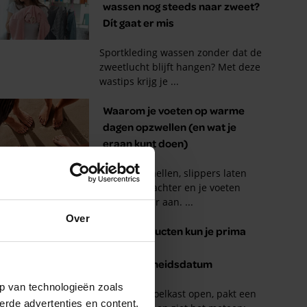
Over
p van technologieën zoals
erde advertenties en content,