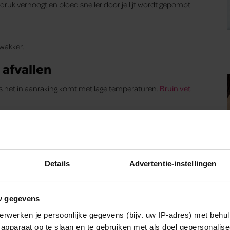
uk verhoogt en bloed sneller door je lijf wordt gepompt.
wakker.
 afvallen
s het in aanraking komt met lage temperaturen.
Bruin vet
Details
Advertentie-instellingen
w gegevens
erwerken je persoonlijke gegevens (bijv. uw IP-adres) met behul
apparaat op te slaan en te gebruiken met als doel gepersonalise