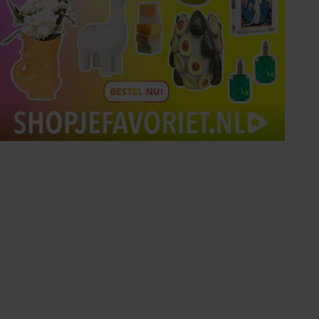
Tips om je lekker in je vel
te voelen
Met de Santé nieuwsbrief ontvang je elke
week tips om je energiek, ontspannen en in
balans te voelen.