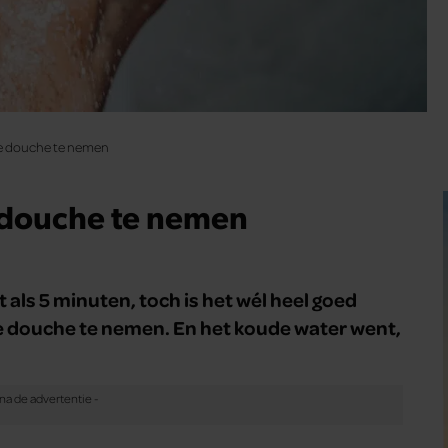
e douche te nemen
 douche te nemen
ls 5 minuten, toch is het wél heel goed
e douche te nemen. En het koude water went,