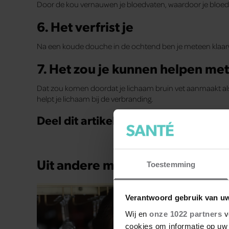
Door de kou vernauwen je bloedvaten, waardoor je bloeddr
6. Het verfrist je
Na een koude douche in de ochtend ben je meteen klaar
7. Het zou je kunnen helpen met
Dat zou komen doordat je lichaam bruin vet aanmaakt al
helpt je lichaam bij de verbranding.
Deel dit artikel op social media!
Uit andere media
Toestemming
Verantwoord gebruik van u
Wij en
onze 1022 partners
v
cookies om informatie op uw 