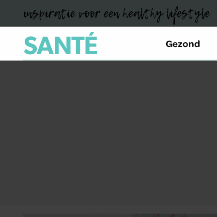
inspiratie voor een healthy lifestyle
Gezond