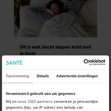
Dit is wat slecht slapen écht met
je doet
Toestemming
Details
Advertentie-instellingen
Ov
Verantwoord gebruik van uw gegevens
Wij en
onze 1022 partners
verwerken je persoonlijke
gegevens (bijv. uw IP-adres) met behulp van