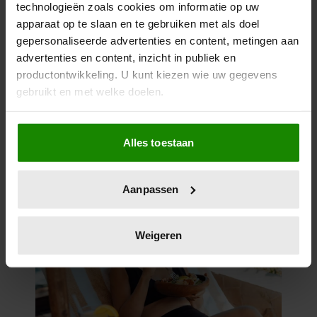
technologieën zoals cookies om informatie op uw
apparaat op te slaan en te gebruiken met als doel
gepersonaliseerde advertenties en content, metingen aan
advertenties en content, inzicht in publiek en
productontwikkeling. U kunt kiezen wie uw gegevens
gebruikt en met welke doelen.
Als u het toestaat, willen we ook graag:
Alles toestaan
Informatie verzamelen over uw geografische
locatie, die tot een paar meter nauwkeurig kan zijn
Uw apparaat identificeren door het actief te
Aanpassen
scannen op specifieke eigenschappen (fingerprinting)
Lees meer over hoe uw persoonlijke gegevens worden
verwerkt en stel uw voorkeuren in het
detailgedeelte
in.
Weigeren
U kunt uw toestemming op elk moment wijzigen of
intrekken in de Cookieverklaring.
We gebruiken cookies om content en advertenties te