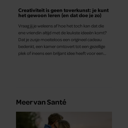
Creativiteit is geen toverkunst: je kunt
het gewoon leren (en dat doe je zo)
Vraag jij je weleens af hoe het toch kan dat die
ene vriendin altijd met de leukste ideeën komt?
Dat je zusje moeiteloos een origineel cadeau
bedenkt, een kamer omtovert tot een gezellige
plek of ineens een briljant idee heeft voor een
feestje? Of dat je buurman van een oude
plantenpot een hippe lamp weet te maken,
terwijl jij om de haverklap naar je sleutels loopt te
zoeken.
Meer van Santé