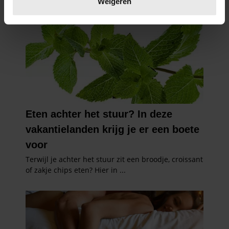
Weigeren
U kunt uw toestemming op elk moment wijzigen of
intrekken in de Cookieverklaring.
We gebruiken cookies om content en advertenties te
personaliseren, om functies voor social media te bieden
en om ons websiteverkeer te analyseren. Ook delen we
informatie over uw gebruik van onze site met onze
partners voor social media, adverteren en analyse. Deze
partners kunnen deze gegevens combineren met andere
informatie die u aan ze heeft verstrekt of die ze hebben
verzameld op basis van uw gebruik van hun services. U
gaat akkoord met onze cookies als u onze website blijft
gebruiken.