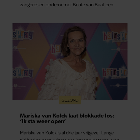
zangeres en ondernemer Beate van Baal, een
week door. Op sociale media deelt Sylvie Meis
prachtige foto’s van de zonovergoten
bestemming én vertelt ze hoe bijzonder de reis
voor haar is geweest.
GEZOND
Mariska van Kolck laat blokkade los:
‘Ik sta weer open’
Mariska van Kolck is al drie jaar vrijgezel. Lange
tijd had ze geen ruimte om iemand beter te leren