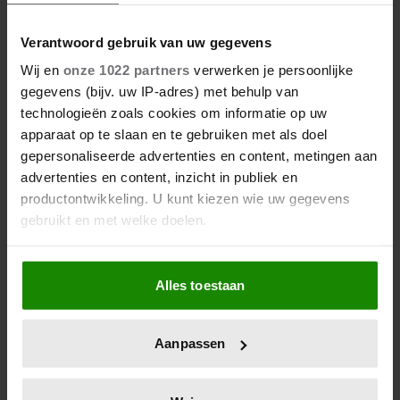
Verantwoord gebruik van uw gegevens
Wij en
onze 1022 partners
verwerken je persoonlijke
gegevens (bijv. uw IP-adres) met behulp van
technologieën zoals cookies om informatie op uw
apparaat op te slaan en te gebruiken met als doel
gepersonaliseerde advertenties en content, metingen aan
advertenties en content, inzicht in publiek en
productontwikkeling. U kunt kiezen wie uw gegevens
gebruikt en met welke doelen.
Als u het toestaat, willen we ook graag:
Alles toestaan
Informatie verzamelen over uw geografische
locatie, die tot een paar meter nauwkeurig kan zijn
Uw apparaat identificeren door het actief te
Aanpassen
scannen op specifieke eigenschappen (fingerprinting)
Lees meer over hoe uw persoonlijke gegevens worden
verwerkt en stel uw voorkeuren in het
detailgedeelte
in.