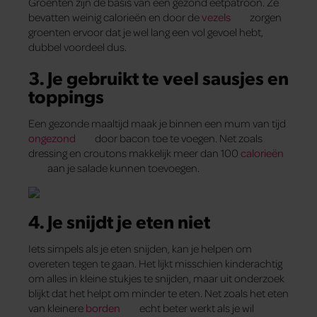
Groenten zijn de basis van een gezond eetpatroon. Ze
bevatten weinig calorieën en door de
vezels
zorgen
groenten ervoor dat je wel lang een vol gevoel hebt,
dubbel voordeel dus.
3. Je gebruikt te veel sausjes en
toppings
Een gezonde maaltijd maak je binnen een mum van tijd
ongezond
door bacon toe te voegen. Net zoals
dressing en croutons makkelijk meer dan 100
calorieën
aan je salade kunnen toevoegen.
4. Je snijdt je eten niet
Iets simpels als je eten snijden, kan je helpen om
overeten tegen te gaan. Het lijkt misschien kinderachtig
om alles in kleine stukjes te snijden, maar uit onderzoek
blijkt dat het helpt om minder te eten. Net zoals het eten
van kleinere
borden
echt beter werkt als je wil