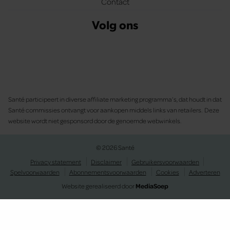
Contact
Volg ons
Santé participeert in diverse affiliate marketing programma’s, dat houdt in dat
Santé commissies ontvangt voor aankopen middels links van retailers. Deze
website wordt niet gesponsord door de genoemde webwinkels.
© 2026 Santé
Privacy statement
Disclaimer
Gebruikersvoorwaarden
Spelvoorwaarden
Abonnementsvoorwaarden
Cookies
Adverteren
Website gerealiseerd door
MediaSoep