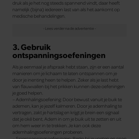
druk als je het nog steeds spannend vindt, daar heeft
namelijk (bijna) iedereen last van als het aankomt op
medische behandelingen.
3. Gebruik
ontspanningsoefeningen
Als je eenmaal je afspraak hebt staan, zijn er een aantal
manieren om je lichaam te laten ontspannen om je
door je inenting heen te helpen. Zeker als je last hebt
van flauwvallen bij het prikken kunnen deze oefeningen
je goed helpen.
– Ademhalingsoefening: Door bewust vanuit je buik te
ademen, kan je jezelf kalmeren. Door je ademhaling te
vertragen, zakt je hartslag en krijgt je brein een signaal
dat je oké bent. Adem in om je buik uit te zetten en uit
om hem weer in te trekken. Je kan ook deze
ademhalingsoefeningen proberen.
– Spierspanningsoefeningen: Begin bij je voeten en span