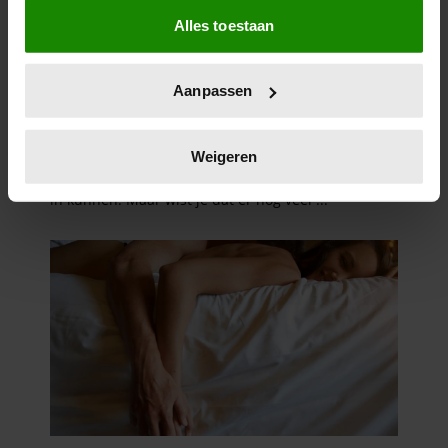
Als u het toestaat, willen we ook graag:
Alles toestaan
Informatie verzamelen over uw geografische
locatie, die tot een paar meter nauwkeurig kan zijn
Uw apparaat identificeren door het actief te
Aanpassen
scannen op specifieke eigenschappen (fingerprinting)
Lees meer over hoe uw persoonlijke gegevens worden
verwerkt en stel uw voorkeuren in het
detailgedeelte
in.
Weigeren
U kunt uw toestemming op elk moment wijzigen of
intrekken in de Cookieverklaring.
We gebruiken cookies om content en advertenties te
personaliseren, om functies voor social media te bieden
en om ons websiteverkeer te analyseren. Ook delen we
informatie over uw gebruik van onze site met onze
partners voor social media, adverteren en analyse. Deze
partners kunnen deze gegevens combineren met andere
informatie die u aan ze heeft verstrekt of die ze hebben
verzameld op basis van uw gebruik van hun services. U
gaat akkoord met onze cookies als u onze website blijft