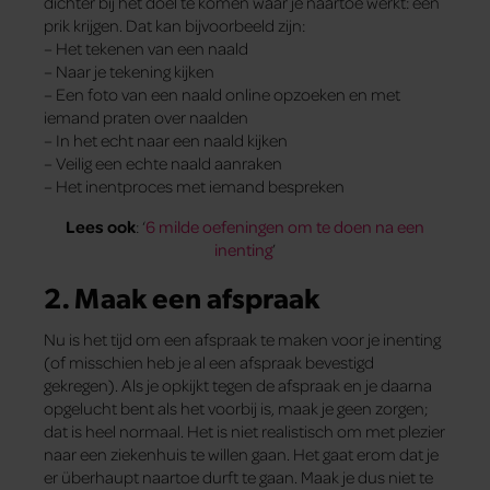
dichter bij het doel te komen waar je naartoe werkt: een
prik krijgen. Dat kan bijvoorbeeld zijn:
– Het tekenen van een naald
– Naar je tekening kijken
– Een foto van een naald online opzoeken en met
iemand praten over naalden
– In het echt naar een naald kijken
– Veilig een echte naald aanraken
– Het inentproces met iemand bespreken
Lees ook
: ‘
6 milde oefeningen om te doen na een
inenting
’
2. Maak een afspraak
Nu is het tijd om een afspraak te maken voor je inenting
(of misschien heb je al een afspraak bevestigd
gekregen). Als je opkijkt tegen de afspraak en je daarna
opgelucht bent als het voorbij is, maak je geen zorgen;
dat is heel normaal. Het is niet realistisch om met plezier
naar een ziekenhuis te willen gaan. Het gaat erom dat je
er überhaupt naartoe durft te gaan. Maak je dus niet te