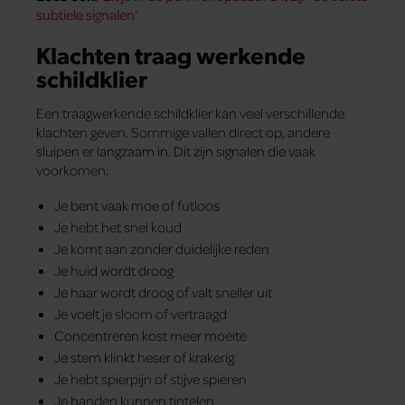
subtiele signalen’
Klachten traag werkende
schildklier
Een traagwerkende schildklier kan veel verschillende
klachten geven. Sommige vallen direct op, andere
sluipen er langzaam in. Dit zijn signalen die vaak
voorkomen:
Je bent vaak moe of futloos
Je hebt het snel koud
Je komt aan zonder duidelijke reden
Je huid wordt droog
Je haar wordt droog of valt sneller uit
Je voelt je sloom of vertraagd
Concentreren kost meer moeite
Je stem klinkt heser of krakerig
Je hebt spierpijn of stijve spieren
Je handen kunnen tintelen