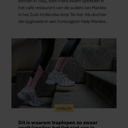
kennen in 1992, toen Frans kwam optreden in
het café-restaurant van de ouders van Mariska
in het Zuid-Hollandse dorp Ter Aar. Als dochter
die opgroeide in een horecagezin hielp Mariska
vaak mee in de bediening.
KWALEN
Dít is waarom traplopen zo zwaar
voelt (spoiler: het ligt niet aan je