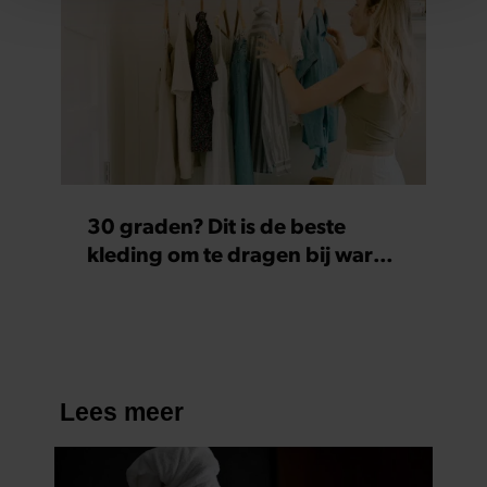
personaliseren, om functies voor social media te bieden
en om ons websiteverkeer te analyseren. Ook delen we
informatie over uw gebruik van onze site met onze
partners voor social media, adverteren en analyse. Deze
partners kunnen deze gegevens combineren met andere
informatie die u aan ze heeft verstrekt of die ze hebben
verzameld op basis van uw gebruik van hun services. U
gaat akkoord met onze cookies als u onze website blijft
30 graden? Dit is de beste
gebruiken.
kleding om te dragen bij warm
weer