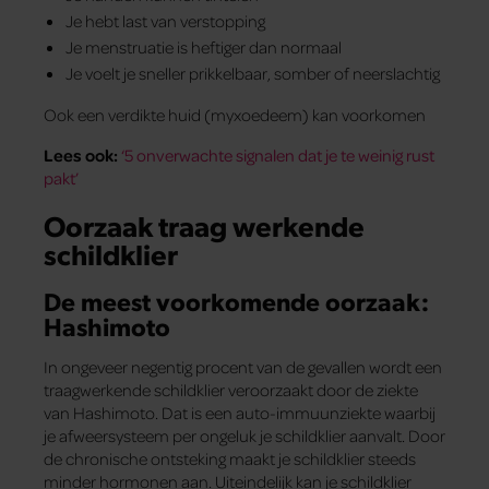
Je hebt last van verstopping
Je menstruatie is heftiger dan normaal
Je voelt je sneller prikkelbaar, somber of neerslachtig
Ook een verdikte huid (myxoedeem) kan voorkomen
Lees ook:
‘5 onverwachte signalen dat je te weinig rust
pakt’
Oorzaak traag werkende
schildklier
De meest voorkomende oorzaak:
Hashimoto
In ongeveer negentig procent van de gevallen wordt een
traagwerkende schildklier veroorzaakt door de ziekte
van Hashimoto. Dat is een auto-immuunziekte waarbij
je afweersysteem per ongeluk je schildklier aanvalt. Door
de chronische ontsteking maakt je schildklier steeds
minder hormonen aan. Uiteindelijk kan je schildklier