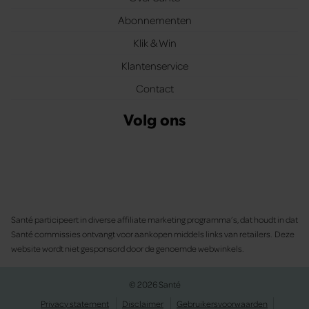
Abonnementen
Klik & Win
Klantenservice
Contact
Volg ons
Santé participeert in diverse affiliate marketing programma’s, dat houdt in dat
Santé commissies ontvangt voor aankopen middels links van retailers. Deze
website wordt niet gesponsord door de genoemde webwinkels.
© 2026 Santé
Privacy statement
Disclaimer
Gebruikersvoorwaarden