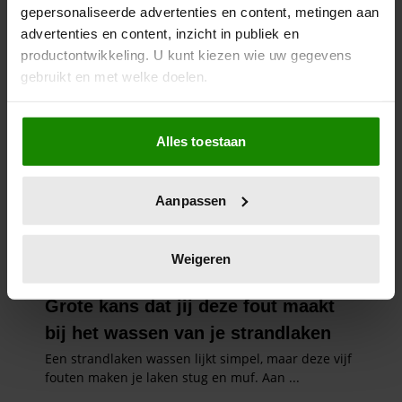
gepersonaliseerde advertenties en content, metingen aan
advertenties en content, inzicht in publiek en
productontwikkeling. U kunt kiezen wie uw gegevens
gebruikt en met welke doelen.
Als u het toestaat, willen we ook graag:
Alles toestaan
Informatie verzamelen over uw geografische
locatie, die tot een paar meter nauwkeurig kan zijn
Uw apparaat identificeren door het actief te
Aanpassen
scannen op specifieke eigenschappen (fingerprinting)
Lees meer over hoe uw persoonlijke gegevens worden
verwerkt en stel uw voorkeuren in het
detailgedeelte
in.
Weigeren
U kunt uw toestemming op elk moment wijzigen of
intrekken in de Cookieverklaring.
We gebruiken cookies om content en advertenties te
personaliseren, om functies voor social media te bieden
en om ons websiteverkeer te analyseren. Ook delen we