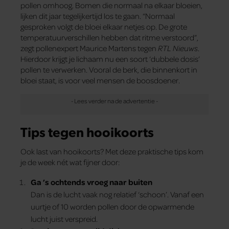
pollen omhoog. Bomen die normaal na elkaar bloeien,
lijken dit jaar tegelijkertijd los te gaan. “Normaal
gesproken volgt de bloei elkaar netjes op. De grote
temperatuurverschillen hebben dat ritme verstoord”,
zegt pollenexpert Maurice Martens tegen
RTL Nieuws
.
Hierdoor krijgt je lichaam nu een soort ‘dubbele dosis’
pollen te verwerken. Vooral de berk, die binnenkort in
bloei staat, is voor veel mensen de boosdoener.
Tips tegen hooikoorts
Ook last van hooikoorts? Met deze praktische tips kom
je de week nét wat fijner door:
Ga ’s ochtends vroeg naar buiten
Dan is de lucht vaak nog relatief ‘schoon’. Vanaf een
uurtje of 10 worden pollen door de opwarmende
lucht juist verspreid.