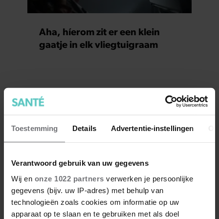
Aha, híerom zit er een klein
gaatje in elk vliegtuigraam
Toestemming
Details
Advertentie-instellingen
Ov
Verantwoord gebruik van uw gegevens
Wij en
onze 1022 partners
verwerken je persoonlijke
gegevens (bijv. uw IP-adres) met behulp van
technologieën zoals cookies om informatie op uw
apparaat op te slaan en te gebruiken met als doel