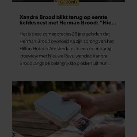
GEZOND
Xandra Brood blikt terug op eerste
liefdesnest met Herman Brood: “Hier
is Lola geboren”
Het is deze zomer precies 25 jaar geleden dat
Herman Brood overleed na zijn sprong van het
Hilton Hotel in Amsterdam. In een openhartig
interview met Nieuwe Revu wandelt Xandra
Brood langs de belangrijkste plekken uit hun
gezamenlijke verleden. Vooral de woning aan de
Lange Leidsedwarsstraat roept een stortvloed
aan herinneringen op. Daar begon hun leven
samen en werd dochter Lola geboren.