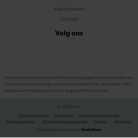
Klantenservice
Contact
Volg ons
Santé participeert in diverse affiliate marketing programma’s, dat houdt in dat
Santé commissies ontvangt voor aankopen middels links van retailers. Deze
website wordt niet gesponsord door de genoemde webwinkels.
© 2026 Santé
Privacy statement
Disclaimer
Gebruikersvoorwaarden
Spelvoorwaarden
Abonnementsvoorwaarden
Cookies
Adverteren
Website gerealiseerd door
MediaSoep