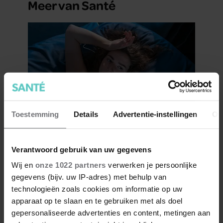
Meer van Santé
Toestemming
Details
Advertentie-instellingen
Ov
Zweten in je slaap: 4 tips om er
iets aan te doen
Verantwoord gebruik van uw gegevens
Wij en
onze 1022 partners
verwerken je persoonlijke
gegevens (bijv. uw IP-adres) met behulp van
technologieën zoals cookies om informatie op uw
apparaat op te slaan en te gebruiken met als doel
gepersonaliseerde advertenties en content, metingen aan