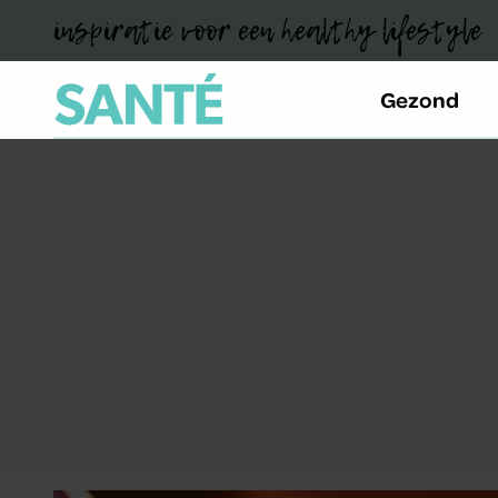
inspiratie voor een healthy lifestyle
Gezond