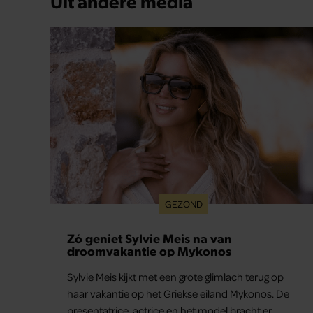
Uit andere media
GEZOND
Zó geniet Sylvie Meis na van
droomvakantie op Mykonos
Sylvie Meis kijkt met een grote glimlach terug op
haar vakantie op het Griekse eiland Mykonos. De
presentatrice, actrice en het model bracht er