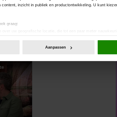
bben. De precieze oorzaak van
SPS
is nog onduidelijk. In de
 content, inzicht in publiek en productontwikkeling. U kunt kiez
nziekte gesproken, maar vooralsnog valt de ziekte vooral
 ook graag:
 over uw geografische locatie, die tot een paar meter nauwkeuri
eren door het actief te scannen op specifieke eigenschappen (fing
onlijke gegevens worden verwerkt en stel uw voorkeuren in he
Aanpassen
ij
Amazon Prime
. Hierin wordt
Celine Dion
gevolgd in
jzigen of intrekken in de Cookieverklaring.
e kunnen optreden.
ent en advertenties te personaliseren, om functies voor social
. Ook delen we informatie over uw gebruik van onze site met on
e. Deze partners kunnen deze gegevens combineren met andere i
erzameld op basis van uw gebruik van hun services. U gaat akk