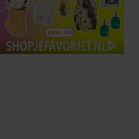
Tips om je lekker in je vel
te voelen
Met de Santé nieuwsbrief ontvang je elke
week tips om je energiek, ontspannen en in
balans te voelen.