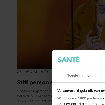
CELINE DION IN 2024
Toestemming
Stiff person syndroom
Ongeveer 45 procent van de mensen met
Stiff Person
Verantwoord gebruik van u
ziekte zich uit varieert sterk. Sommige mensen hebben baa
Wij en
onze 1022 partners
v
hebben zo veel last van de ziekte dat dagelijks functione
cookies om informatie op uw 