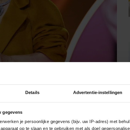
Details
Advertentie-instellingen
 Syndroom
(SPS) heeft ook last van diabetes type 1. Hoe de
w gegevens
t bij medicijnen, anderen bij fysiotherapie, weer anderen
erwerken je persoonlijke gegevens (bijv. uw IP-adres) met behul
ren ernstig wordt belemmerd. In heel zeldzame gevallen uit de
apparaat op te slaan en te gebruiken met als doel gepersonalise