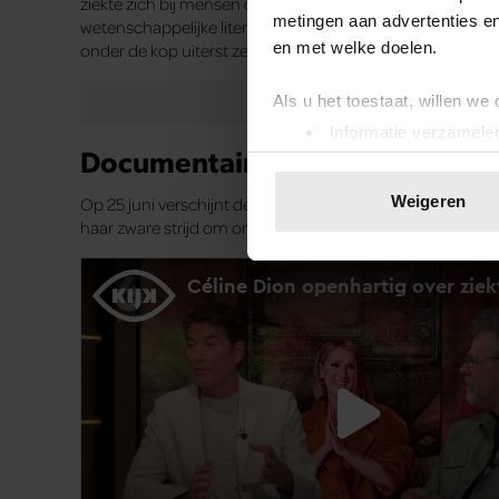
ziekte zich bij mensen die borstkanker of longkanker he
metingen aan advertenties en
wetenschappelijke literatuur wordt vaak over auto-immuu
en met welke doelen.
onder de kop uiterst zeldzame ziektes.
Als u het toestaat, willen we
Informatie verzamelen
Documentaire
Uw apparaat identific
Lees meer over hoe uw perso
Weigeren
Op 25 juni verschijnt de documentaire
I Am: Céline Dion
b
toestemming op elk moment wi
haar zware strijd om ondanks haar ernstige ziekte weer t
We gebruiken cookies om cont
websiteverkeer te analyseren
media, adverteren en analys
verstrekt of die ze hebben v
onze website blijft gebruiken.