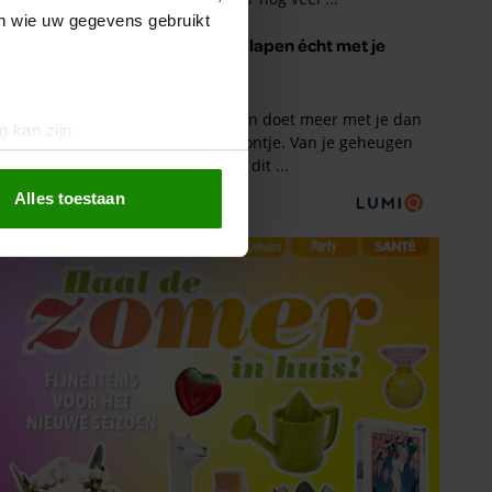
en wie uw gegevens gebruikt
g kan zijn
erprinting)
t
detailgedeelte
in. U kunt uw
Alles toestaan
 media te bieden en om ons
ze partners voor social
nformatie die u aan ze heeft
oord met onze cookies als u