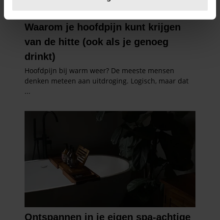
U kunt uw toestemming op elk moment wijzigen of
intrekken in de Cookieverklaring.
We gebruiken cookies om content en advertenties te
personaliseren, om functies voor social media te bieden
en om ons websiteverkeer te analyseren. Ook delen we
informatie over uw gebruik van onze site met onze
partners voor social media, adverteren en analyse. Deze
partners kunnen deze gegevens combineren met andere
informatie die u aan ze heeft verstrekt of die ze hebben
verzameld op basis van uw gebruik van hun services. U
gaat akkoord met onze cookies als u onze website blijft
gebruiken.