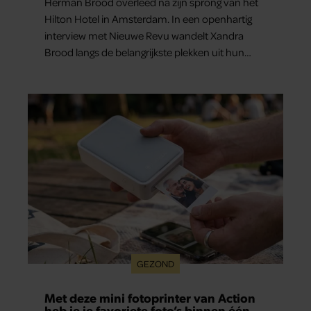
Herman Brood overleed na zijn sprong van het
Hilton Hotel in Amsterdam. In een openhartig
interview met Nieuwe Revu wandelt Xandra
Brood langs de belangrijkste plekken uit hun
gezamenlijke verleden. Vooral de woning aan de
Lange Leidsedwarsstraat roept een stortvloed
aan herinneringen op. Daar begon hun leven
samen en werd dochter Lola geboren.
GEZOND
Met deze mini fotoprinter van Action
heb je je favoriete foto’s binnen één