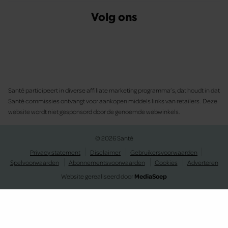
Volg ons
Santé participeert in diverse affiliate marketing programma’s, dat houdt in dat
Santé commissies ontvangt voor aankopen middels links van retailers. Deze
website wordt niet gesponsord door de genoemde webwinkels.
© 2026 Santé
Privacy statement
Disclaimer
Gebruikersvoorwaarden
Spelvoorwaarden
Abonnementsvoorwaarden
Cookies
Adverteren
Website gerealiseerd door
MediaSoep