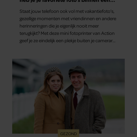
minuut in handen
Staat jouw telefoon ook vol met vakantiefoto’s,
gezellige momenten met vriendinnen en andere
herinneringen die je eigenlijk nooit meer
terugkijkt? Met deze mini fotoprinter van Action
geef je ze eindelijk een plekje buiten je camerarol.
En het leuke: binnen één minuut heb je jouw
foto al in handen.
GEZOND