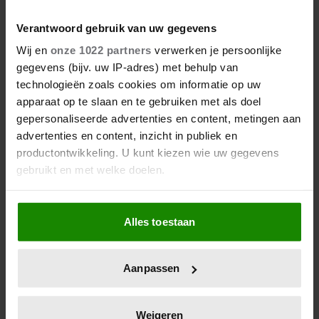
Verantwoord gebruik van uw gegevens
Wij en
onze 1022 partners
verwerken je persoonlijke
gegevens (bijv. uw IP-adres) met behulp van
technologieën zoals cookies om informatie op uw
apparaat op te slaan en te gebruiken met als doel
gepersonaliseerde advertenties en content, metingen aan
advertenties en content, inzicht in publiek en
productontwikkeling. U kunt kiezen wie uw gegevens
gebruikt en met welke doelen.
Als u het toestaat, willen we ook graag:
Alles toestaan
Informatie verzamelen over uw geografische
locatie, die tot een paar meter nauwkeurig kan zijn
Uw apparaat identificeren door het actief te
Aanpassen
scannen op specifieke eigenschappen (fingerprinting)
Lees meer over hoe uw persoonlijke gegevens worden
verwerkt en stel uw voorkeuren in het
detailgedeelte
in.
Weigeren