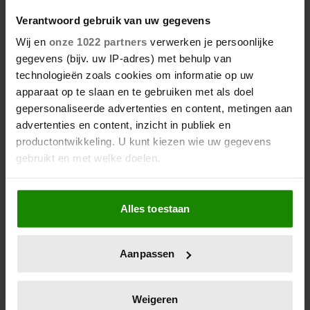
Verantwoord gebruik van uw gegevens
Wij en
onze 1022 partners
verwerken je persoonlijke
gegevens (bijv. uw IP-adres) met behulp van
technologieën zoals cookies om informatie op uw
apparaat op te slaan en te gebruiken met als doel
gepersonaliseerde advertenties en content, metingen aan
advertenties en content, inzicht in publiek en
productontwikkeling. U kunt kiezen wie uw gegevens
gebruikt en met welke doelen.
Als u het toestaat, willen we ook graag:
Alles toestaan
Informatie verzamelen over uw geografische
locatie, die tot een paar meter nauwkeurig kan zijn
Uw apparaat identificeren door het actief te
Aanpassen
scannen op specifieke eigenschappen (fingerprinting)
Lees meer over hoe uw persoonlijke gegevens worden
verwerkt en stel uw voorkeuren in het
detailgedeelte
in.
Weigeren