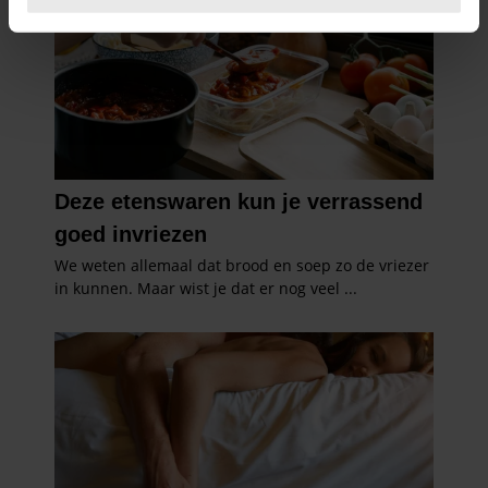
U kunt uw toestemming op elk moment wijzigen of
intrekken in de Cookieverklaring.
We gebruiken cookies om content en advertenties te
personaliseren, om functies voor social media te bieden
en om ons websiteverkeer te analyseren. Ook delen we
informatie over uw gebruik van onze site met onze
partners voor social media, adverteren en analyse. Deze
partners kunnen deze gegevens combineren met andere
informatie die u aan ze heeft verstrekt of die ze hebben
verzameld op basis van uw gebruik van hun services. U
gaat akkoord met onze cookies als u onze website blijft
gebruiken.