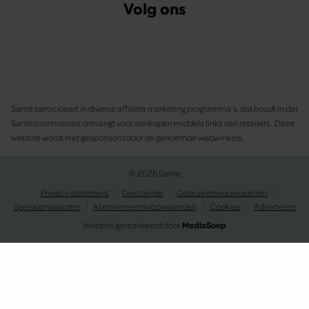
Volg ons
Santé participeert in diverse affiliate marketing programma’s, dat houdt in dat
Santé commissies ontvangt voor aankopen middels links van retailers. Deze
website wordt niet gesponsord door de genoemde webwinkels.
© 2026 Santé
Privacy statement
Disclaimer
Gebruikersvoorwaarden
Spelvoorwaarden
Abonnementsvoorwaarden
Cookies
Adverteren
Website gerealiseerd door
MediaSoep