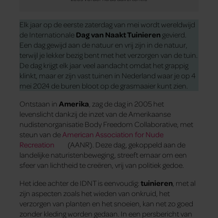
Elk jaar op de eerste zaterdag van mei wordt wereldwijd
de Internationale
Dag van Naakt Tuinieren
gevierd.
Een dag gewijd aan de natuur en vrij zijn in de natuur,
terwijl je lekker bezig bent met het verzorgen van de tuin.
De dag krijgt elk jaar veel aandacht omdat het grappig
klinkt, maar er zijn vast tuinen in Nederland waar je op 4
mei 2024 de buren bloot op de grasmaaier kunt zien.
Ontstaan in
Amerika
, zag de dag in 2005 het
levenslicht dankzij de inzet van de Amerikaanse
nudistenorganisatie Body Freedom Collaborative, met
steun van de
American Association for Nude
Recreation
(AANR). Deze dag, gekoppeld aan de
landelijke naturistenbeweging, streeft ernaar om een
sfeer van lichtheid te creëren, vrij van politiek gedoe.
Het idee achter de IDNT is eenvoudig:
tuinieren
, met al
zijn aspecten zoals het wieden van onkruid, het
verzorgen van planten en het snoeien, kan net zo goed
zonder kleding worden gedaan. In een persbericht van