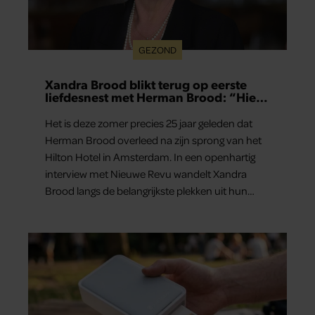
GEZOND
Xandra Brood blikt terug op eerste
liefdesnest met Herman Brood: “Hier
is Lola geboren”
Het is deze zomer precies 25 jaar geleden dat
Herman Brood overleed na zijn sprong van het
Hilton Hotel in Amsterdam. In een openhartig
interview met Nieuwe Revu wandelt Xandra
Brood langs de belangrijkste plekken uit hun
gezamenlijke verleden. Vooral de woning aan de
Lange Leidsedwarsstraat roept een stortvloed
aan herinneringen op. Daar begon hun leven
samen en werd dochter Lola geboren.