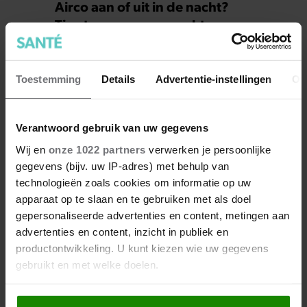
Airco aan of uit in de nacht?
Tips tegen warme nachten
Toestemming
Details
Advertentie-instellingen
Ov
Verantwoord gebruik van uw gegevens
Wij en
onze 1022 partners
verwerken je persoonlijke
gegevens (bijv. uw IP-adres) met behulp van
technologieën zoals cookies om informatie op uw
apparaat op te slaan en te gebruiken met als doel
gepersonaliseerde advertenties en content, metingen aan
Zó houd je je huis stofvrij
advertenties en content, inzicht in publiek en
productontwikkeling. U kunt kiezen wie uw gegevens
gebruikt en met welke doelen.
Als u het toestaat, willen we ook graag: