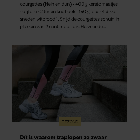
courgettes (klein en dun) • 400 g kerstomaatjes
• olijfolie • 2 tenen knoflook • 150 g feta • 4 dikke
sneden witbrood 1. Snijd de courgettes schuin in
plakken van 2 centimeter dik. Halveer de
tomaatjes. Pel en hak de knoflook. 2. Verhit een
scheut olie in…
GEZOND
Dít is waarom traplopen zo zwaar