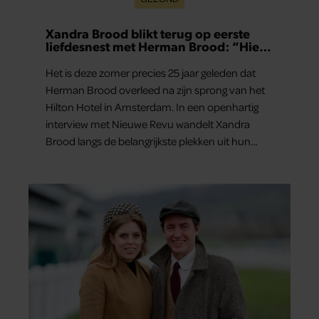
Xandra Brood blikt terug op eerste
liefdesnest met Herman Brood: “Hier
is Lola geboren”
Het is deze zomer precies 25 jaar geleden dat
Herman Brood overleed na zijn sprong van het
Hilton Hotel in Amsterdam. In een openhartig
interview met Nieuwe Revu wandelt Xandra
Brood langs de belangrijkste plekken uit hun
gezamenlijke verleden. Vooral de woning aan de
Lange Leidsedwarsstraat roept een stortvloed
aan herinneringen op. Daar begon hun leven
samen en werd dochter Lola geboren.