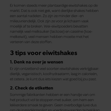
Er komen steeds meer plantaardige eiwitshakes op de
markt. Dat is ook niet gek, want dierlijke shakes hebben
een aantal nadelen. Zo zijn ze minder dier- en
milieuvriendelijk. Ook zijn ze voor je lichaam vaak
moeilijk af te breken. Wei-eiwitpoeders bevatten
namelijk veel melksuiker (lactose) en caseïne (koe-
melkeiwit), veel mensen hebben moeite met het
verteren van deze stoffen.
3 tips voor eiwitshakes
1. Denk na over je wensen
Er zijn ontzettend veel soorten eiwitshakes verkrijgbaar:
dierlijk, veganistisch, koolhydraatarm, laag in calorieën,
et cetera. Je kunt dus iets kiezen wat goed bij jou past.
2. Check de etiketten
Sommige fabrikanten hebben er een handje van om
het product vol te stoppen met suiker, om hem een
lekkerdere smaak te geven. Geen overbodige luxe dus
om de ingrediëntenlijst en voedingswaarden te bekijken.