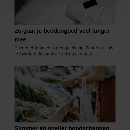
personaliseren, om functies voor social media te bieden
en om ons websiteverkeer te analyseren. Ook delen we
informatie over uw gebruik van onze site met onze
partners voor social media, adverteren en analyse. Deze
partners kunnen deze gegevens combineren met andere
informatie die u aan ze heeft verstrekt of die ze hebben
verzameld op basis van uw gebruik van hun services. U
gaat akkoord met onze cookies als u onze website blijft
gebruiken.