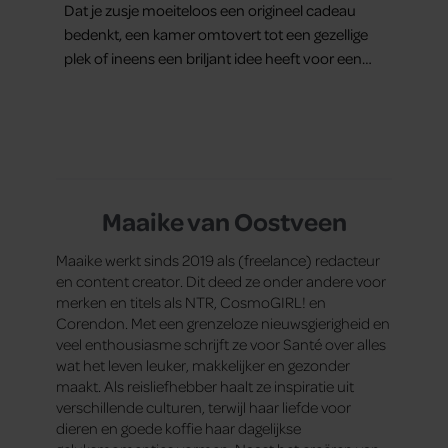
Dat je zusje moeiteloos een origineel cadeau
bedenkt, een kamer omtovert tot een gezellige
plek of ineens een briljant idee heeft voor een
feestje? Of dat je buurman van een oude
plantenpot een hippe lamp weet te maken,
terwijl jij om de haverklap naar je sleutels loopt te
zoeken.
Maaike van Oostveen
Maaike werkt sinds 2019 als (freelance) redacteur
en content creator. Dit deed ze onder andere voor
merken en titels als NTR, CosmoGIRL! en
Corendon. Met een grenzeloze nieuwsgierigheid en
veel enthousiasme schrijft ze voor Santé over alles
wat het leven leuker, makkelijker en gezonder
maakt. Als reisliefhebber haalt ze inspiratie uit
verschillende culturen, terwijl haar liefde voor
dieren en goede koffie haar dagelijkse