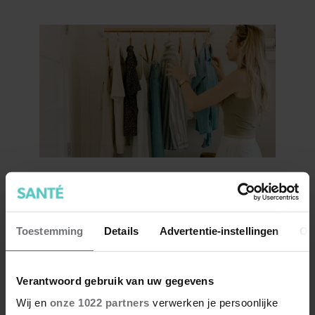
30 graden? Dit is de beste
kleding om te dragen bij warm
weer
Toestemming
Details
Advertentie-instellingen
Ov
Verantwoord gebruik van uw gegevens
Wij en
onze 1022 partners
verwerken je persoonlijke