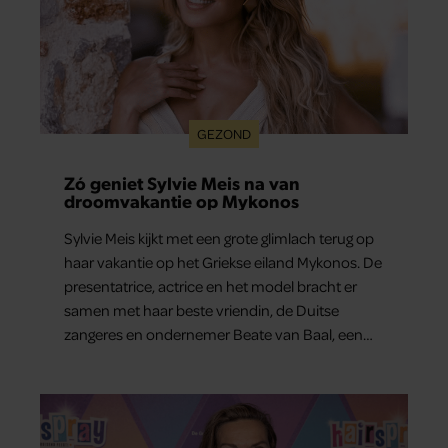
GEZOND
Zó geniet Sylvie Meis na van
droomvakantie op Mykonos
Sylvie Meis kijkt met een grote glimlach terug op
haar vakantie op het Griekse eiland Mykonos. De
presentatrice, actrice en het model bracht er
samen met haar beste vriendin, de Duitse
zangeres en ondernemer Beate van Baal, een
week door. Op sociale media deelt Sylvie Meis
prachtige foto’s van de zonovergoten
bestemming én vertelt ze hoe bijzonder de reis
voor haar is geweest.