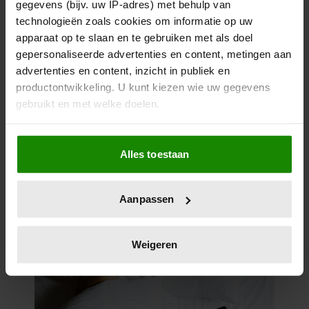
gegevens (bijv. uw IP-adres) met behulp van
technologieën zoals cookies om informatie op uw
apparaat op te slaan en te gebruiken met als doel
gepersonaliseerde advertenties en content, metingen aan
advertenties en content, inzicht in publiek en
productontwikkeling. U kunt kiezen wie uw gegevens
Heb je na je 40e meer eiwitten
gebruikt en met welke doelen.
nodig?
Als u het toestaat, willen we ook graag:
Alles toestaan
Informatie verzamelen over uw geografische
locatie, die tot een paar meter nauwkeurig kan zijn
Uw apparaat identificeren door het actief te
Aanpassen
scannen op specifieke eigenschappen (fingerprinting)
Lees meer over hoe uw persoonlijke gegevens worden
verwerkt en stel uw voorkeuren in het
detailgedeelte
in.
Weigeren
U kunt uw toestemming op elk moment wijzigen of
intrekken in de Cookieverklaring.
We gebruiken cookies om content en advertenties te