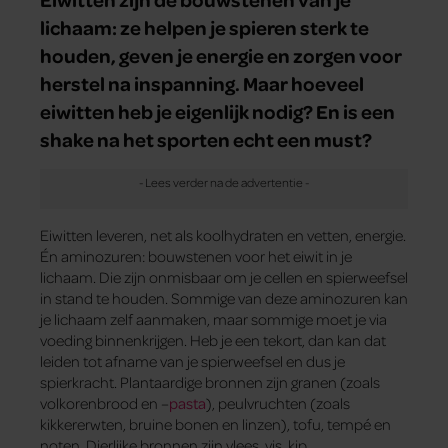
lichaam: ze helpen je spieren sterk te
houden, geven je energie en zorgen voor
herstel na inspanning. Maar hoeveel
eiwitten heb je eigenlijk nodig? En is een
shake na het sporten echt een must?
Eiwitten leveren, net als koolhydraten en vetten, energie.
Én aminozuren: bouwstenen voor het eiwit in je
lichaam. Die zijn onmisbaar om je cellen en spierweefsel
in stand te houden. Sommige van deze aminozuren kan
je lichaam zelf aanmaken, maar sommige moet je via
voeding binnenkrijgen. Heb je een tekort, dan kan dat
leiden tot afname van je spierweefsel en dus je
spierkracht. Plantaardige bronnen zijn granen (zoals
volkorenbrood en –
pasta
), peulvruchten (zoals
kikkererwten, bruine bonen en linzen), tofu, tempé en
noten. Dierlijke bronnen zijn vlees, vis, kip,