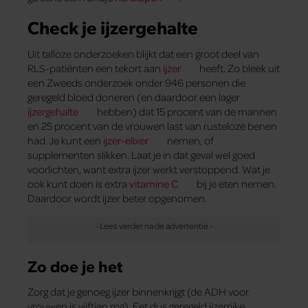
Check je ijzergehalte
Uit talloze onderzoeken blijkt dat een groot deel van
RLS-patiënten een tekort aan
ijzer
heeft. Zo bleek uit
een Zweeds onderzoek onder 946 personen die
geregeld bloed doneren (en daardoor een lager
ijzergehalte
hebben) dat 15 procent van de mannen
en 25 procent van de vrouwen last van rusteloze benen
had. Je kunt een
ijzer-elixer
nemen, of
supplementen slikken. Laat je in dat geval wel goed
voorlichten, want extra ijzer werkt verstoppend. Wat je
ook kunt doen is extra
vitamine C
bij je eten nemen.
Daardoor wordt ijzer beter opgenomen.
Zo doe je het
Zorg dat je genoeg ijzer binnenkrijgt (de ADH voor
vrouwen is vijftien mg). Eet dus geregeld ijzerrijke