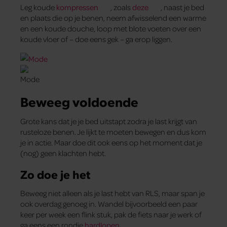
Leg koude
kompressen
, zoals
deze
, naast je bed
en plaats die op je benen, neem afwisselend een warme
en een koude douche, loop met blote voeten over een
koude vloer of – doe eens gek – ga erop liggen.
Beweeg voldoende
Grote kans dat je je bed uitstapt zodra je last krijgt van
rusteloze benen. Je lijkt te moeten bewegen en dus kom
je in actie. Maar doe dit ook eens op het moment dat je
(nog) geen klachten hebt.
Zo doe je het
Beweeg niet alleen als je last hebt van RLS, maar span je
ook overdag genoeg in. Wandel bijvoorbeeld een paar
keer per week een flink stuk, pak de fiets naar je werk of
ga eens een rondje
hardlopen
.