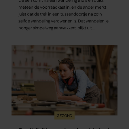
De een komt na een wandeling thuis en duikt
meteen de voorraadkast in, en de ander merkt
juist dat de trek in een tussendoortje na zo’n
zelfde wandeling verdwenen is. Dat wandelen je
honger simpelweg aanwakkert, blijkt uit
onderzoek een stuk te kort door de bocht. Er
gebeurt iets veel interessanters.
GEZOND