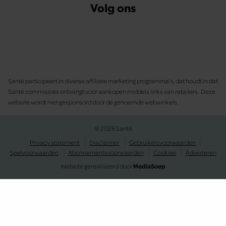
Volg ons
Santé participeert in diverse affiliate marketing programma’s, dat houdt in dat
Santé commissies ontvangt voor aankopen middels links van retailers. Deze
website wordt niet gesponsord door de genoemde webwinkels.
© 2026 Santé
Privacy statement
Disclaimer
Gebruikersvoorwaarden
Spelvoorwaarden
Abonnementsvoorwaarden
Cookies
Adverteren
Website gerealiseerd door
MediaSoep