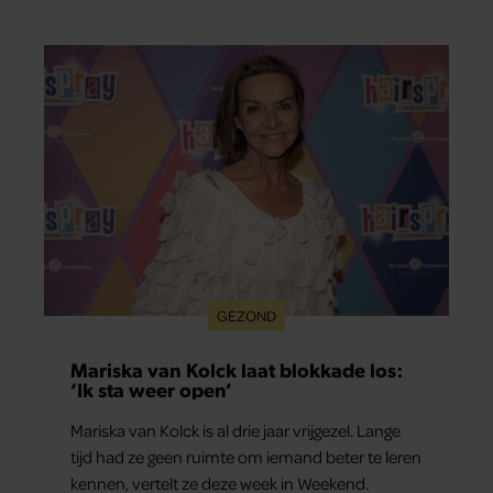
week door. Op sociale media deelt Sylvie Meis
prachtige foto’s van de zonovergoten
bestemming én vertelt ze hoe bijzonder de reis
voor haar is geweest.
GEZOND
Mariska van Kolck laat blokkade los:
‘Ik sta weer open’
Mariska van Kolck is al drie jaar vrijgezel. Lange
tijd had ze geen ruimte om iemand beter te leren
kennen, vertelt ze deze week in Weekend.