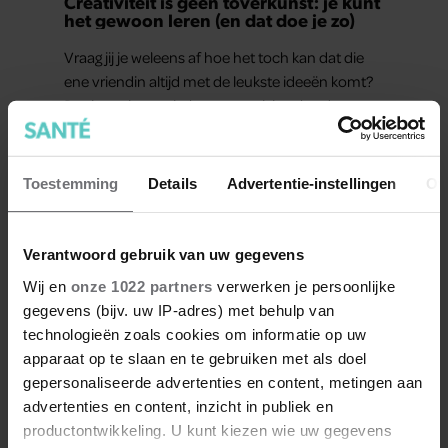
Creativiteit is geen toverkunst: je kunt
het gewoon leren (en dat doe je zo)
Vraag jij je weleens af hoe het toch kan dat die
ene vriendin altijd met de leukste ideeën komt?
Dat je zusje moeiteloos een origineel cadeau
bedenkt, een kamer omtovert tot een gezellige
plek of ineens een briljant idee heeft voor een
feestje? Of dat je buurman van een oude
Toestemming
Details
Advertentie-instellingen
Ov
plantenpot een hippe lamp weet te maken,
terwijl jij om de haverklap naar je sleutels loopt te
zoeken.
Verantwoord gebruik van uw gegevens
Wij en
onze 1022 partners
verwerken je persoonlijke
gegevens (bijv. uw IP-adres) met behulp van
Meer van Santé
technologieën zoals cookies om informatie op uw
apparaat op te slaan en te gebruiken met als doel
gepersonaliseerde advertenties en content, metingen aan
advertenties en content, inzicht in publiek en
productontwikkeling. U kunt kiezen wie uw gegevens