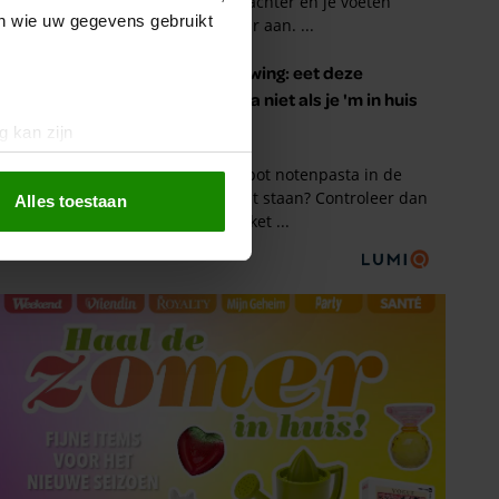
en wie uw gegevens gebruikt
g kan zijn
erprinting)
t
detailgedeelte
in. U kunt uw
Alles toestaan
 media te bieden en om ons
ze partners voor social
nformatie die u aan ze heeft
oord met onze cookies als u