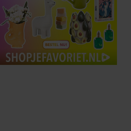
Tips om je lekker in je vel
te voelen
Met de Santé nieuwsbrief ontvang je elke
week tips om je energiek, ontspannen en in
balans te voelen.