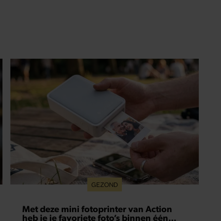
Met deze mini fotoprinter van Action
heb je je favoriete foto’s binnen één
minuut in handen
Staat jouw telefoon ook vol met vakantiefoto’s,
gezellige momenten met vriendinnen en andere
herinneringen die je eigenlijk nooit meer terugkijkt?
Met deze mini fotoprinter van Action geef je ze
eindelijk een plekje buiten je camerarol. En het
leuke: binnen één minuut heb je jouw foto al in
handen.