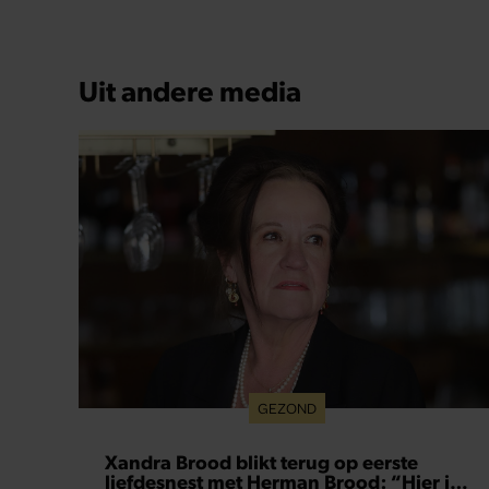
Xandra Brood blikt terug op eerste
liefdesnest met Herman Brood: “Hier is
Lola geboren”
Het is deze zomer precies 25 jaar geleden dat
Herman Brood overleed na zijn sprong van het
Hilton Hotel in Amsterdam. In een openhartig
interview met Nieuwe Revu wandelt Xandra Brood
langs de belangrijkste plekken uit hun gezamenlijke
verleden. Vooral de woning aan de Lange
Leidsedwarsstraat roept een stortvloed aan
herinneringen op. Daar begon hun leven samen
en werd dochter Lola geboren.