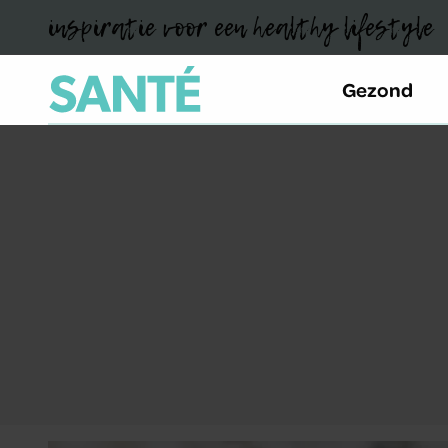
inspiratie voor een healthy lifestyle
Gezond