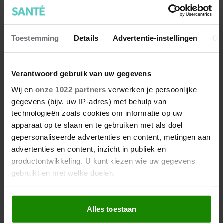
geluksmomentjes vormen. Naast het creëren van
inspirerende content voor Santé, is ze ook actief
op TikTok of kan je haar tegenkomen op
Toestemming
Details
Advertentie-instellingen
Ov
evenementen als hostess.
Meer van Maaike
Verantwoord gebruik van uw gegevens
Wij en
onze 1022 partners
verwerken je persoonlijke
gegevens (bijv. uw IP-adres) met behulp van
technologieën zoals cookies om informatie op uw
apparaat op te slaan en te gebruiken met als doel
gepersonaliseerde advertenties en content, metingen aan
advertenties en content, inzicht in publiek en
productontwikkeling. U kunt kiezen wie uw gegevens
gebruikt en met welke doelen.
Als u het toestaat, willen we ook graag:
Dít is waarom traplopen zo
Alles toestaan
Informatie verzamelen over uw geografische
zwaar voelt (spoiler: het ligt
locatie, die tot een paar meter nauwkeurig kan zijn