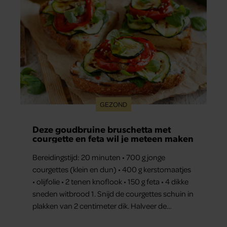
GEZOND
Deze goudbruine bruschetta met
courgette en feta wil je meteen maken
Bereidingstijd: 20 minuten • 700 g jonge
courgettes (klein en dun) • 400 g kerstomaatjes
• olijfolie • 2 tenen knoflook • 150 g feta • 4 dikke
sneden witbrood 1. Snijd de courgettes schuin in
plakken van 2 centimeter dik. Halveer de
tomaatjes. Pel en hak de knoflook. 2. Verhit een