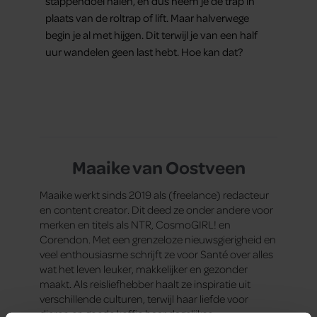
stappendoel halen, en dus neem je de trap in
plaats van de roltrap of lift. Maar halverwege
begin je al met hijgen. Dit terwijl je van een half
uur wandelen geen last hebt. Hoe kan dat?
Maaike van Oostveen
Maaike werkt sinds 2019 als (freelance) redacteur
en content creator. Dit deed ze onder andere voor
merken en titels als NTR, CosmoGIRL! en
Corendon. Met een grenzeloze nieuwsgierigheid en
veel enthousiasme schrijft ze voor Santé over alles
wat het leven leuker, makkelijker en gezonder
maakt. Als reisliefhebber haalt ze inspiratie uit
verschillende culturen, terwijl haar liefde voor
dieren en goede koffie haar dagelijkse