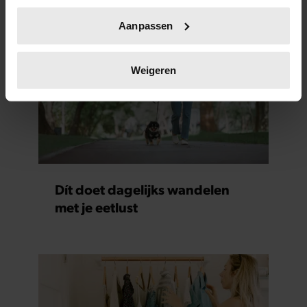
niet aan je conditie)
Uw apparaat identificeren door het actief te
Aanpassen
scannen op specifieke eigenschappen (fingerprinting)
Lees meer over hoe uw persoonlijke gegevens worden
verwerkt en stel uw voorkeuren in het
detailgedeelte
in.
Weigeren
U kunt uw toestemming op elk moment wijzigen of
intrekken in de Cookieverklaring.
We gebruiken cookies om content en advertenties te
personaliseren, om functies voor social media te bieden
en om ons websiteverkeer te analyseren. Ook delen we
informatie over uw gebruik van onze site met onze
Dít doet dagelijks wandelen
partners voor social media, adverteren en analyse. Deze
met je eetlust
partners kunnen deze gegevens combineren met andere
informatie die u aan ze heeft verstrekt of die ze hebben
verzameld op basis van uw gebruik van hun services. U
gaat akkoord met onze cookies als u onze website blijft
gebruiken.