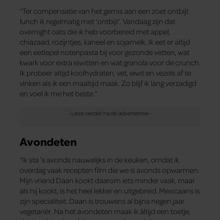
“Ter compensatie van het gemis aan een zoet ontbijt
lunch ik regelmatig met ‘ontbijt’. Vandaag zijn dat
overnight oats die ik heb voorbereid met appel,
chiazaad, rozijntjes, kaneel en sojamelk. Ik eet er altijd
een eetlepel notenpasta bij voor gezonde vetten, wat
kwark voor extra eiwitten en wat granola voor de crunch.
Ik probeer altijd koolhydraten, vet, eiwit en vezels af te
vinken als ik een maaltijd maak. Zo blijf ik lang verzadigd
en voel ik me het beste.”
Avondeten
“Ik sta ’s avonds nauwelijks in de keuken, omdat ik
overdag vaak recepten film die we is avonds opwarmen.
Mijn vriend Daan kookt daarom iets minder vaak, maar
als hij kookt, is het heel lekker en uitgebreid. Mexicaans is
zijn specialiteit. Daan is trouwens al bijna negen jaar
vegetariër. Na het avondeten maak ik áltijd een toetje,