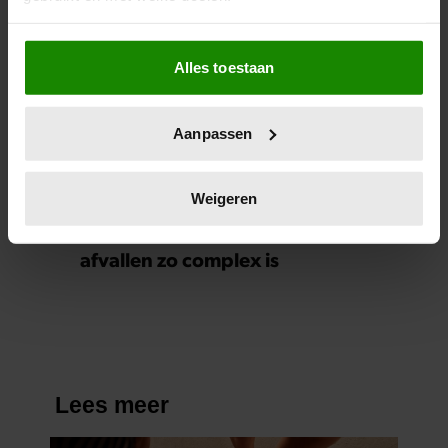
Als u het toestaat, willen we ook graag:
Alles toestaan
Informatie verzamelen over uw geografische
locatie, die tot een paar meter nauwkeurig kan zijn
Uw apparaat identificeren door het actief te
Aanpassen
scannen op specifieke eigenschappen (fingerprinting)
Lees meer over hoe uw persoonlijke gegevens worden
verwerkt en stel uw voorkeuren in het
detailgedeelte
in.
Weigeren
U kunt uw toestemming op elk moment wijzigen of
Dokter Tamara over waarom
intrekken in de Cookieverklaring.
afvallen zo complex is
We gebruiken cookies om content en advertenties te
personaliseren, om functies voor social media te bieden
en om ons websiteverkeer te analyseren. Ook delen we
informatie over uw gebruik van onze site met onze
partners voor social media, adverteren en analyse. Deze
partners kunnen deze gegevens combineren met andere
informatie die u aan ze heeft verstrekt of die ze hebben