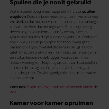
Spullen die je nooit gebruikt
Wat mij betreft begint een opgeruimd huis bij
spullen
wegdoen
. Door de jaren heen verzamelen we bizar veel.
We denken dat het meevalt, maar iedereen die onlangs
verhuisd is, weet dat het tegenvalt. Dan heb je zestig
dozen uitgepakt en komen er nóg twintig. Meestal
gevuld met spullen die je bijna nooit gebruikt. Zoals dat
ene jurkje waarvan je hoopt dat het ooit weer gaat
passen of dat gourmetstel dat eens in de vijf jaar op
tafel komt. Een vriendin van mij moest vier maanden in
een vakantiehuisje overbruggen voordat ze in haar
nieuwe woning kon. Negentig procent van haar spullen
stond in de opslag en de helft daarvan had ze geen
seconde gemist. Ze wist eigenlijk niet eens meer wat er
in de dozen zat.
Lees ook:
5 opruimvragen aan opruimcoach Kimke de
Vos
Kamer voor kamer opruimen