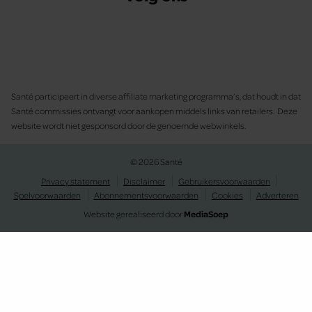
Santé participeert in diverse affiliate marketing programma’s, dat houdt in dat
Santé commissies ontvangt voor aankopen middels links van retailers. Deze
website wordt niet gesponsord door de genoemde webwinkels.
© 2026 Santé
Privacy statement
Disclaimer
Gebruikersvoorwaarden
Spelvoorwaarden
Abonnementsvoorwaarden
Cookies
Adverteren
Website gerealiseerd door
MediaSoep