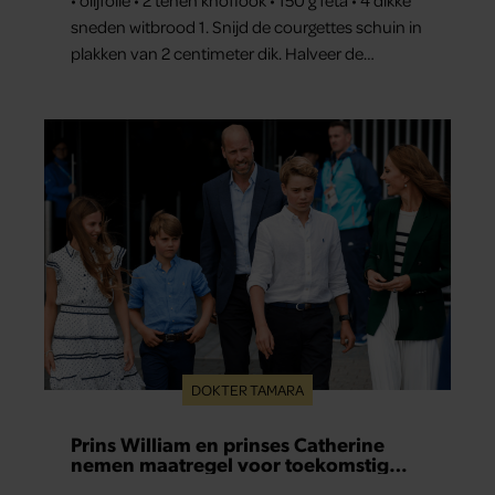
sneden witbrood 1. Snijd de courgettes schuin in
plakken van 2 centimeter dik. Halveer de
tomaatjes. Pel en hak de knoflook. 2. Verhit een
scheut olie in…
DOKTER TAMARA
Prins William en prinses Catherine
nemen maatregel voor toekomstig
liefdesleven van hun kinderen