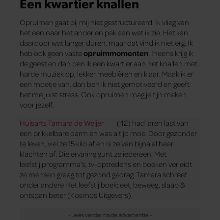
Een kwartier knallen
Opruimen gaat bij mij niet gestructureerd. Ik vlieg van
het een naar het ander en pak aan wat ik zie. Het kan
daardoor wat langer duren, maar dat vind ik niet erg. Ik
heb ook geen vaste
opruimmomenten
. Ineens krijg ik
de geest en dan ben ik een kwartier aan het knallen met
harde muziek op, lekker meeblèren en klaar. Maak ik er
een moetje van, dan ben ik niet gemotiveerd en geeft
het me juist stress. Ook opruimen mag je fijn maken
voor jezelf.
Huisarts Tamara de Weijer
(42) had jaren last van
een prikkelbare darm en was altijd moe. Door gezonder
te leven, viel ze 15 kilo af en is ze van bijna al haar
klachten af. Die ervaring gunt ze iedereen. Met
leefstijlprogramma’s, tv-optredens en boeken verleidt
ze mensen graag tot gezond gedrag. Tamara schreef
onder andere Het leefstijlboek; eet, beweeg, slaap &
ontspan beter (Kosmos Uitgevers).