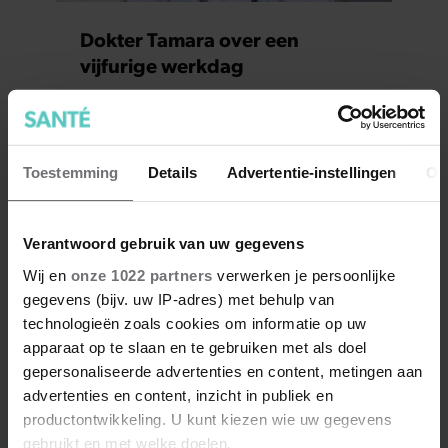
Dokter Tamara over een
vijfurige werkdag
Toestemming
Details
Advertentie-instellingen
Ov
Verantwoord gebruik van uw gegevens
Wij en
onze 1022 partners
verwerken je persoonlijke
gegevens (bijv. uw IP-adres) met behulp van
technologieën zoals cookies om informatie op uw
apparaat op te slaan en te gebruiken met als doel
Column Dokter Tamara: ‘Het
gepersonaliseerde advertenties en content, metingen aan
bange, kleine meisje’
advertenties en content, inzicht in publiek en
productontwikkeling. U kunt kiezen wie uw gegevens
gebruikt en met welke doelen.