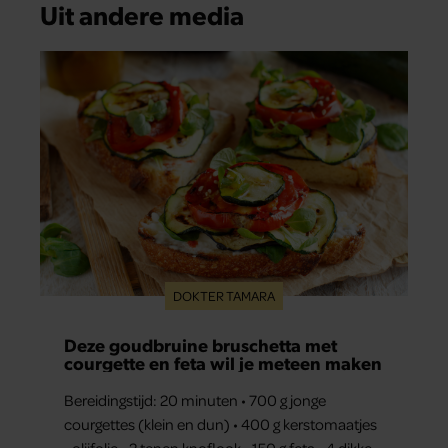
Uit andere media
DOKTER TAMARA
Deze goudbruine bruschetta met
courgette en feta wil je meteen maken
Bereidingstijd: 20 minuten • 700 g jonge
courgettes (klein en dun) • 400 g kerstomaatjes
• olijfolie • 2 tenen knoflook • 150 g feta • 4 dikke