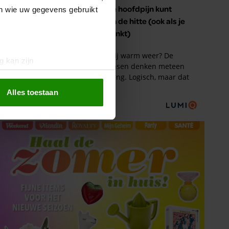
en wie uw gegevens gebruikt
g kan zijn
erprinting)
t
detailgedeelte
in. U kunt uw
Alles toestaan
 media te bieden en om ons
ze partners voor social
nformatie die u aan ze heeft
oord met onze cookies als u