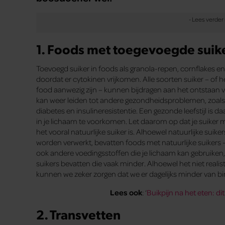
1. Foods met toegevoegde suik
Toevoegd suiker in foods als granola-repen, cornflakes en
doordat er cytokinen vrijkomen. Alle soorten suiker – of h
food aanwezig zijn – kunnen bijdragen aan het ontstaan va
kan weer leiden tot andere gezondheidsproblemen, zoals
diabetes en insulineresistentie. Een gezonde leefstijl is 
in je lichaam te voorkomen. Let daarom op dat je suiker me
het vooral natuurlijke suiker is. Alhoewel natuurlijke sui
worden verwerkt, bevatten foods met natuurlijke suikers 
ook andere voedingsstoffen die je lichaam kan gebruiken
suikers bevatten die vaak minder. Alhoewel het niet realis
kunnen we zeker zorgen dat we er dagelijks minder van bi
Lees ook
: ‘
Buikpijn na het eten: 
2. Transvetten