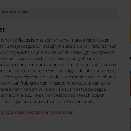
er
 fancy koffietjes kunnen chronische irritaties veroorzaken
et nu toegevoegde suikers zijn of suikers die van nature in een
n overgewicht als je er te veel van binnenkrijgt. Overgewicht
 een verhoogde bloeddruk en een verhoogd risico op
daarom heel belangrijk om chronische irritaties en ontstekingen
t mate eet en probeer ervoor te zorgen dat als je suiker eet,
kers en toegevoegde suikers op dezelfde manier door je lichaam
– denk aan fruit, groenten, meergranenproducten en zuivel –
, zoals vitaminen en mineralen. Foods met toegevoegde
tisch is om alle suikers uit ons eetpatroon te schrappen,
nnenkrijgen om chronische irritatie te voorkomen.
dit zijn de meest voorkomende oorzaken
’