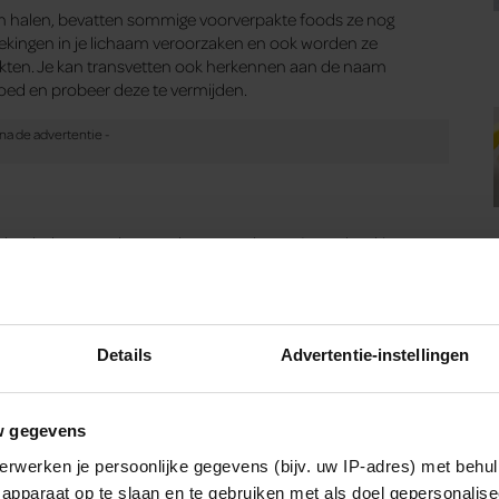
n halen, bevatten sommige voorverpakte foods ze nog
tekingen in je lichaam veroorzaken en ook worden ze
ekten. Je kan transvetten ook herkennen aan de naam
goed en probeer deze te vermijden.
at het hele graan de complete graan bevat (zemelen, kiem en
em, havermout en maismeel zijn allemaal hele granen. Een
voedingsrijke kiem verwijderd. Denk aan wit bloem, witbrood
e eten en dat kan tot chronische irritatie leiden. Ook heeft
e irritatie tegen te gaan. Zorg er dus voor dat ten minste de
Details
Advertentie-instellingen
w gegevens
erwerken je persoonlijke gegevens (bijv. uw IP-adres) met behul
apparaat op te slaan en te gebruiken met als doel gepersonalise