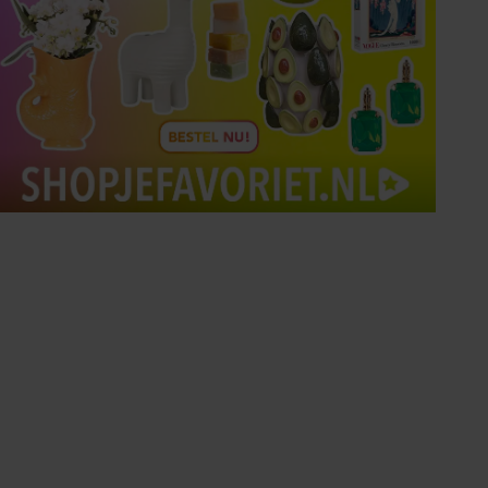
Tips om je lekker in je vel
te voelen
Met de Santé nieuwsbrief ontvang je elke
week tips om je energiek, ontspannen en in
balans te voelen.