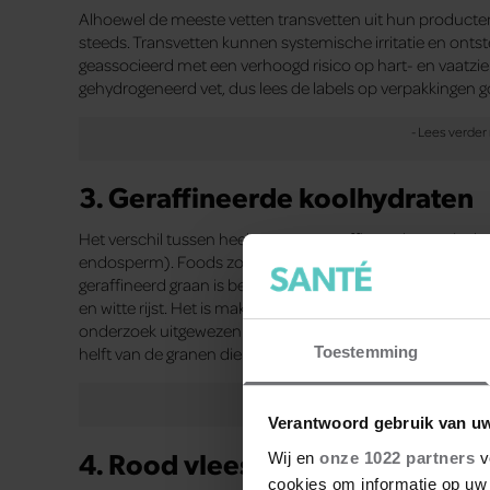
Alhoewel de meeste vetten transvetten uit hun producte
steeds. Transvetten kunnen systemische irritatie en onts
geassocieerd met een verhoogd risico op hart- en vaatzi
gehydrogeneerd vet, dus lees de labels op verpakkingen 
3. Geraffineerde koolhydraten
Het verschil tussen heel graan en geraffineerd graan is d
endosperm). Foods zoals zilvervliesrijst, meergranenblo
geraffineerd graan is bewerkt en daar zijn de zemelen en 
en witte rijst. Het is makkelijk om te veel van deze foods t
onderzoek uitgewezen dat hele granen kunnen helpen om di
Toestemming
helft van de granen die je binnenkrijgt nog heel is.
Verantwoord gebruik van u
4. Rood vlees
Wij en
onze 1022 partners
v
cookies om informatie op uw 