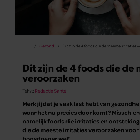
Gezond
Dit zijn de 4 foods die de meeste irritaties
Dit zijn de 4 foods die de 
veroorzaken
Tekst:
Redactie Santé
Merk jij dat je vaak last hebt van gezondhe
waar het nu precies door komt? Misschien li
namelijk foods die irritaties en ontsteki
die de meeste irritaties veroorzaken voor j
boosdoener wel!