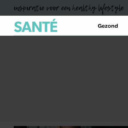
inspiratie voor een healthy lifestyle
Gezond