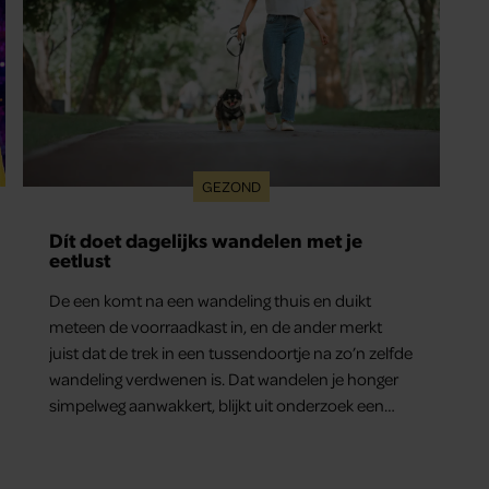
GEZOND
Dít doet dagelijks wandelen met je
eetlust
De een komt na een wandeling thuis en duikt
meteen de voorraadkast in, en de ander merkt
juist dat de trek in een tussendoortje na zo’n zelfde
wandeling verdwenen is. Dat wandelen je honger
simpelweg aanwakkert, blijkt uit onderzoek een
stuk te kort door de bocht. Er gebeurt iets veel
interessanters.