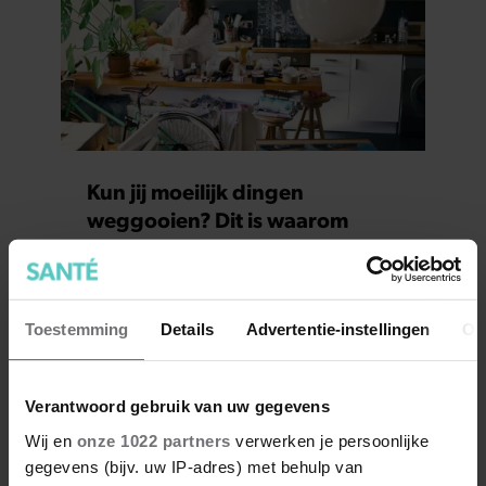
Kun jij moeilijk dingen
weggooien? Dit is waarom
Toestemming
Details
Advertentie-instellingen
Ov
Verantwoord gebruik van uw gegevens
Wij en
onze 1022 partners
verwerken je persoonlijke
gegevens (bijv. uw IP-adres) met behulp van