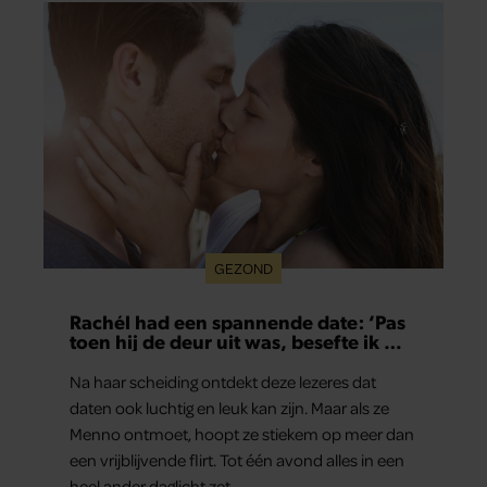
GEZOND
Rachél had een spannende date: ‘Pas
toen hij de deur uit was, besefte ik wat
er echt was gebeurd’
Na haar scheiding ontdekt deze lezeres dat
daten ook luchtig en leuk kan zijn. Maar als ze
Menno ontmoet, hoopt ze stiekem op meer dan
een vrijblijvende flirt. Tot één avond alles in een
heel ander daglicht zet.