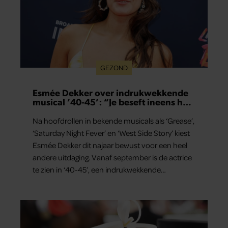
GEZOND
Esmée Dekker over indrukwekkende
musical ‘40-45’: “Je beseft ineens hoe
kostbaar vrijheid is”
Na hoofdrollen in bekende musicals als ‘Grease’,
‘Saturday Night Fever’ en ‘West Side Story’ kiest
Esmée Dekker dit najaar bewust voor een heel
andere uitdaging. Vanaf september is de actrice
te zien in ‘40-45’, een indrukwekkende
spektakelmusical over de Tweede Wereldoorlog.
Volgens Esmée is het een voorstelling die niet
alleen raakt, maar het publiek ook aan het
denken zet.