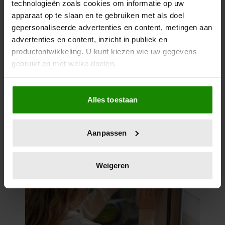
technologieën zoals cookies om informatie op uw
apparaat op te slaan en te gebruiken met als doel
gepersonaliseerde advertenties en content, metingen aan
advertenties en content, inzicht in publiek en
productontwikkeling. U kunt kiezen wie uw gegevens
gebruikt en met welke doelen.
Als u het toestaat, willen we ook graag:
Alles toestaan
Informatie verzamelen over uw geografische
locatie, die tot een paar meter nauwkeurig kan zijn
Uw apparaat identificeren door het actief te
Aanpassen
scannen op specifieke eigenschappen (fingerprinting)
Lees meer over hoe uw persoonlijke gegevens worden
verwerkt en stel uw voorkeuren in het
detailgedeelte
in.
Weigeren
U kunt uw toestemming op elk moment wijzigen of
intrekken in de Cookieverklaring.
We gebruiken cookies om content en advertenties te
personaliseren, om functies voor social media te bieden