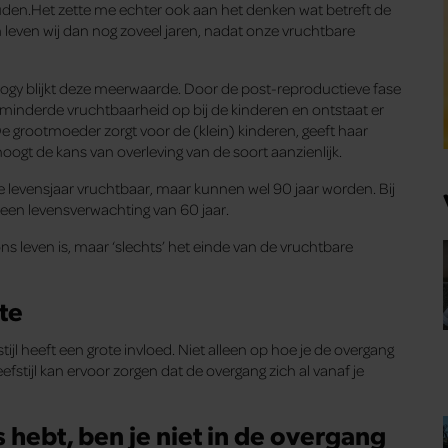
ouden.Het zette me echter ook aan het denken wat betreft de
m leven wij dan nog zoveel jaren, nadat onze vruchtbare
ogy blijkt deze meerwaarde. Door de post-reproductieve fase
verminderde vruchtbaarheid op bij de kinderen en ontstaat er
e grootmoeder zorgt voor de (klein) kinderen, geeft haar
oogt de kans van overleving van de soort aanzienlijk.
ste levensjaar vruchtbaar, maar kunnen wel 90 jaar worden. Bij
n een levensverwachting van 60 jaar.
ns leven is, maar ‘slechts’ het einde van de vruchtbare
te
ijl heeft een grote invloed. Niet alleen op hoe je de overgang
stijl kan ervoor zorgen dat de overgang zich al vanaf je
 hebt, ben je niet in de overgang