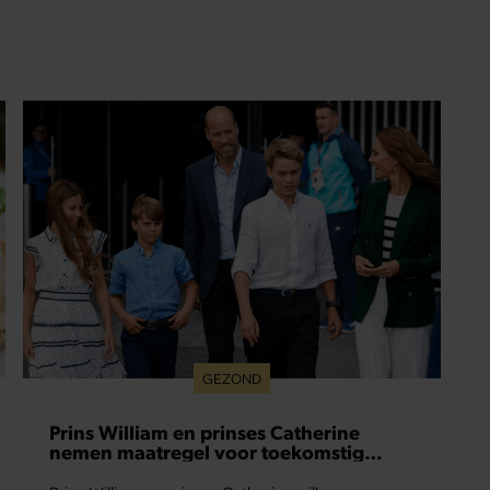
GEZOND
Prins William en prinses Catherine
nemen maatregel voor toekomstig
liefdesleven van hun kinderen