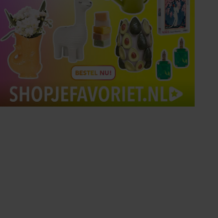
Tips om je lekker in je vel
te voelen
Met de Santé nieuwsbrief ontvang je elke
week tips om je energiek, ontspannen en in
balans te voelen.