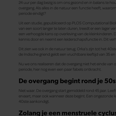
24 uur per dag bezig is om ons gezond en in balans te h
overgang. Als alles in de natuur een functie heeft, waaro
periode eindigt?
Uit een studie, gepubliceerd op PLOS Computational Biol
van een soort langer te laten duren, treedt er een lager 
een verhoogde kans op overleving van de kleinkinderen. D
kennis door en neemt een leiderschapsfunctie in. Dit verh
Dit zien we ook in de natuur terug. Orka’s zijn tot het 40
de Indische griend geldt een vruchtbare leeftijd van 35 e
Nu we ons realiseren dat de overgang niet het einde van o
periode, hier nog even een paar fabels ontkracht.
De overgang begint rond je 50s
Niet waar. De overgang start gemiddeld rond 45 jaar. Leefst
ervaart, maar ook wanneer deze begint. Een ongezonde leef
40ste aankondigt.
Zolang je een menstruele cyclus