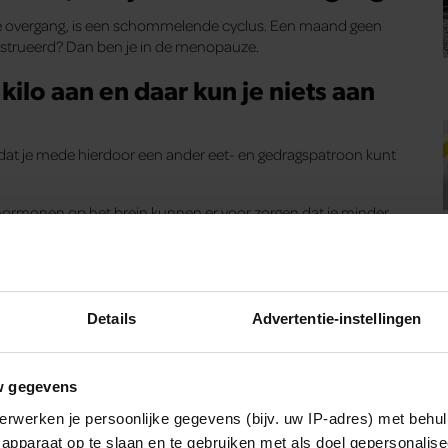
de overgang, is een schommelende cyclus. Een maand geen
enstrueerd? Dan ben je in de menopauze.
ilo aan en daar kun je niets aan
en dat je mede hierdoor een ander eet- en gedragspatroon kunt
hormonen op het brein kunnen er voor zorgen dat je minder
gaat eten en bewegen.
akt, kun je prima op een gezond gewicht blijven. Kijk niet
rainen en pak je stressfactoren aan!
Details
Advertentie-instellingen
om met een ontspannen vibe het najaar in te gaan’
en door opvliegers
w gegevens
worden van temperatuurwisselingen, opvliegers kunt ervaren.
erwerken je persoonlijke gegevens (bijv. uw IP-adres) met behul
apparaat op te slaan en te gebruiken met als doel gepersonalise
t krijgen, zijn o.a. een kort lontje, hartkloppingen,