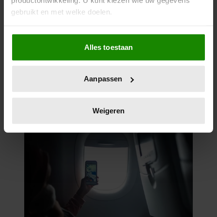
productontwikkeling. U kunt kiezen wie uw gegevens
gebruikt en met welke doelen.
Als u het toestaat, willen we ook graag:
Alles toestaan
Informatie verzamelen over uw geografische
locatie, die tot een paar meter nauwkeurig kan zijn
Uw apparaat identificeren door het actief te
Aanpassen
scannen op specifieke eigenschappen (fingerprinting)
Lees meer over hoe uw persoonlijke gegevens worden
verwerkt en stel uw voorkeuren in het
detailgedeelte
in.
Weigeren
U kunt uw toestemming op elk moment wijzigen of
intrekken in de Cookieverklaring.
We gebruiken cookies om content en advertenties te
personaliseren, om functies voor social media te bieden
en om ons websiteverkeer te analyseren. Ook delen we
informatie over uw gebruik van onze site met onze
partners voor social media, adverteren en analyse. Deze
partners kunnen deze gegevens combineren met andere