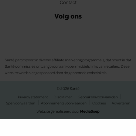
Contact
Volg ons
Santé participeert in diverse affiliate marketing programma’s, dat houdt in dat
Santé commissies ontvangt voor aankopen middels links van retailers. Deze
website wordt niet gesponsord door de genoemde webwinkels.
© 2026 Santé
Privacy statement
Disclaimer
Gebruikersvoorwaarden
Spelvoorwaarden
Abonnementsvoorwaarden
Cookies
Adverteren
Website gerealiseerd door
MediaSoep