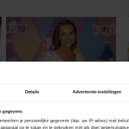
GEZOND
Details
Advertentie-instellingen
Mariska van Kolck laat blokkade los: ‘Ik
sta weer open’
w gegevens
Mariska van Kolck is al drie jaar vrijgezel. Lange tijd
erwerken je persoonlijke gegevens (bijv. uw IP-adres) met behul
had ze geen ruimte om iemand beter te leren
apparaat op te slaan en te gebruiken met als doel gepersonalise