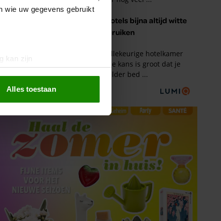
en wie uw gegevens gebruikt
g kan zijn
erprinting)
t
detailgedeelte
in. U kunt uw
Alles toestaan
 media te bieden en om ons
ze partners voor social
nformatie die u aan ze heeft
oord met onze cookies als u