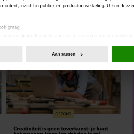
kennen, vertelt ze deze week in Weekend.
 content, inzicht in publiek en productontwikkeling. U kunt kiez
Inmiddels is dat veranderd. “Als ik een interessante
man ontmoet, zou ik dat heel leuk vinden.”
 ook graag:
 over uw geografische locatie, die tot een paar meter nauwkeuri
eren door het actief te scannen op specifieke eigenschappen (fing
onlijke gegevens worden verwerkt en stel uw voorkeuren in he
Aanpassen
jzigen of intrekken in de Cookieverklaring.
ent en advertenties te personaliseren, om functies voor social
. Ook delen we informatie over uw gebruik van onze site met on
e. Deze partners kunnen deze gegevens combineren met andere i
erzameld op basis van uw gebruik van hun services. U gaat akk
GEZOND
Creativiteit is geen toverkunst: je kunt
het gewoon leren (en dat doe je zo)