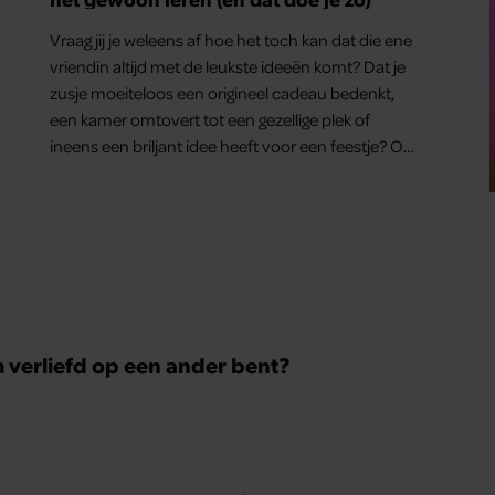
Vraag jij je weleens af hoe het toch kan dat die ene
vriendin altijd met de leukste ideeën komt? Dat je
zusje moeiteloos een origineel cadeau bedenkt,
een kamer omtovert tot een gezellige plek of
ineens een briljant idee heeft voor een feestje? Of
dat je buurman van een oude plantenpot een
hippe lamp weet te maken, terwijl jij om de
haverklap naar je sleutels loopt te zoeken.
m verliefd op een ander bent?