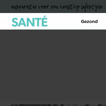
inspiratie voor een healthy lifestyle
Gezond