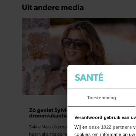
Uit andere media
GEZOND
Toestemming
Zó geniet Sylvie Meis na van
droomvakantie op Mykonos
Verantwoord gebruik van u
Sylvie Meis kijkt met een grote glimlach terug op
Wij en
onze 1022 partners
v
haar vakantie op het Griekse eiland Mykonos. De
cookies om informatie op uw 