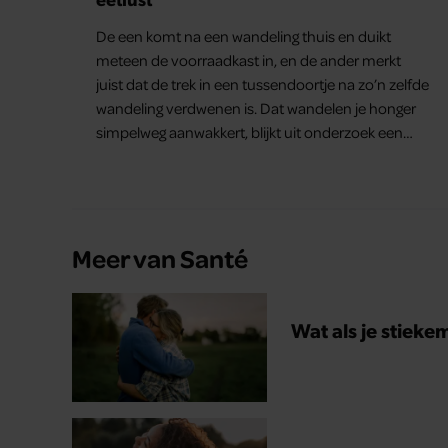
De een komt na een wandeling thuis en duikt
meteen de voorraadkast in, en de ander merkt
juist dat de trek in een tussendoortje na zo’n zelfde
wandeling verdwenen is. Dat wandelen je honger
simpelweg aanwakkert, blijkt uit onderzoek een
stuk te kort door de bocht. Er gebeurt iets veel
interessanters.
Meer van Santé
Wat als je stieke