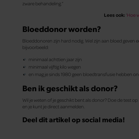
zware behandeling.”
Lees ook:
‘
Hoe w
Bloeddonor worden?
Bloeddonoren zijn hard nodig. Wel zijn aan bloed geven 
bijvoorbeeld:
minimaal achttien jaar zijn
minimaal vijftig kilo wegen
en mag je sinds 1980 geen bloedtransfusie hebben o
Ben ik geschikt als donor?
Wil je weten of je geschikt bent als donor? Doe de test op
en je kunt je direct aanmelden.
Deel dit artikel op social media!