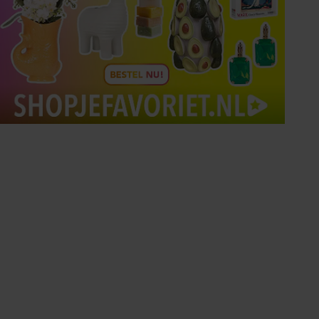
Tips om je lekker in je vel
te voelen
Met de Santé nieuwsbrief ontvang je elke
week tips om je energiek, ontspannen en in
balans te voelen.