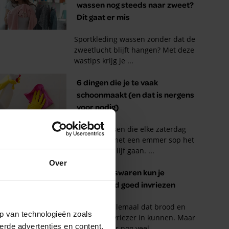
Over
p van technologieën zoals
erde advertenties en content,