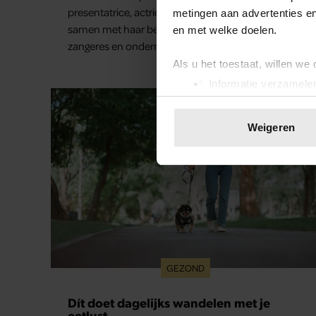
presentatrice, actrice en het model bracht er
metingen aan advertenties en
samen met haar beste vriendin, de Duitse
en met welke doelen.
zangeres en ondernemer Beate van Baal, een
week door. Op sociale media deelt Sylvie Meis
Als u het toestaat, willen we
prachtige foto’s van de zonovergoten
Informatie verzamelen
bestemming én vertelt ze hoe bijzonder de reis
Uw apparaat identific
voor haar is geweest.
Lees meer over hoe uw perso
Weigeren
toestemming op elk moment wi
We gebruiken cookies om cont
websiteverkeer te analyseren
media, adverteren en analys
verstrekt of die ze hebben v
onze website blijft gebruiken.
GEZOND
Dít doet dagelijks wandelen met je
eetlust