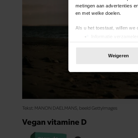
metingen aan advertenties en
en met welke doelen.
Als u het toestaat, willen we
Informatie verzamelen
Uw apparaat identific
Lees meer over hoe uw perso
Weigeren
toestemming op elk moment wi
We gebruiken cookies om cont
websiteverkeer te analyseren
media, adverteren en analys
verstrekt of die ze hebben v
onze website blijft gebruiken.
Tekst: MANON DAELMANS, beeld GettyImages
Vegan vitamine D