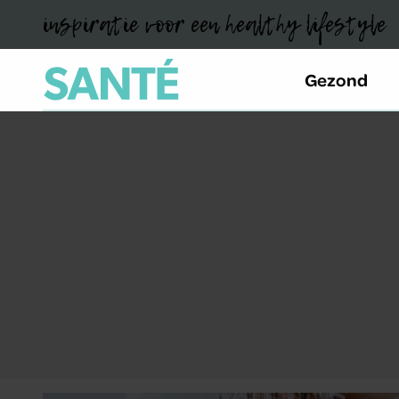
inspiratie voor een healthy lifestyle
Gezond