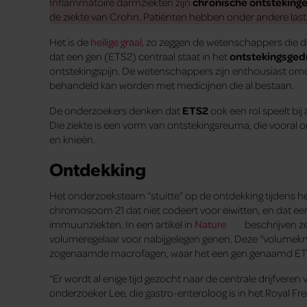
Inflammatoire darmziekten zijn
chronische ontsteking
de ziekte van Crohn. Patiënten hebben onder andere last 
Het is de
heilige graal,
zo zeggen de wetenschappers die 
dat een gen (ETS2) centraal staat in het
ontstekingsged
ontstekingspijn. De wetenschappers zijn enthousiast om
behandeld kan worden met medicijnen die al bestaan.
De onderzoekers denken dat
ETS2
ook een rol speelt bi
Die ziekte is een vorm van ontstekingsreuma, die vooral 
en knieën.
Ontdekking
Het onderzoeksteam “stuitte” op de ontdekking tijdens h
chromosoom 21 dat niet codeert voor eiwitten, en dat ee
immuunziekten. In een artikel in
Nature
beschrijven z
volumeregelaar voor nabijgelegen genen. Deze “volume
zogenaamde macrofagen, waar het een gen genaamd ETS2
“Er wordt al enige tijd gezocht naar de centrale drijfveren v
onderzoeker Lee, die gastro-enteroloog is in het Royal Fr