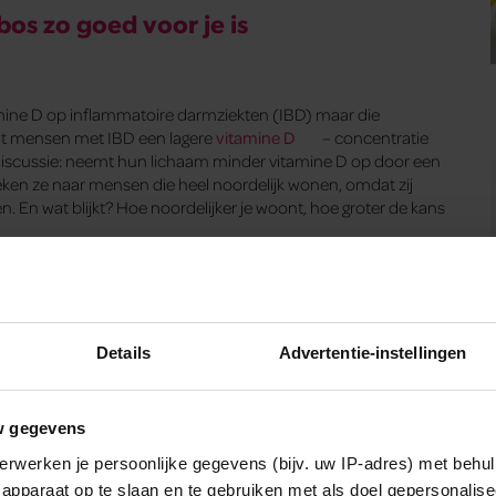
os zo goed voor je is
amine D op inflammatoire darmziekten (IBD) maar die
 dat mensen met IBD een lagere
vitamine D
– concentratie
iscussie: neemt hun lichaam minder vitamine D op door een
 keken ze naar mensen die heel noordelijk wonen, omdat zij
 En wat blijkt? Hoe noordelijker je woont, hoe groter de kans
Details
Advertentie-instellingen
w gegevens
erwerken je persoonlijke gegevens (bijv. uw IP-adres) met behul
apparaat op te slaan en te gebruiken met als doel gepersonalise