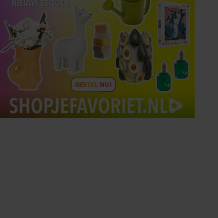
Tips om je lekker in je vel
te voelen
Met de Santé nieuwsbrief ontvang je elke
week tips om je energiek, ontspannen en in
balans te voelen.