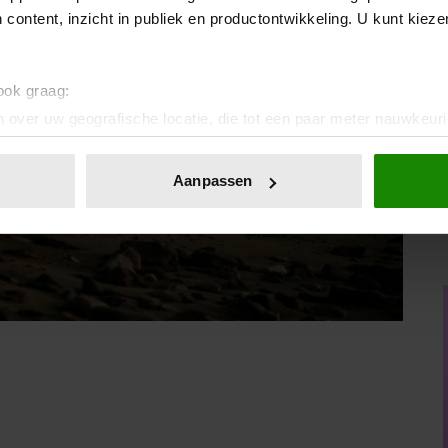
 content, inzicht in publiek en productontwikkeling. U kunt kiez
 ook graag:
 over uw geografische locatie, die tot een paar meter nauwkeuri
eren door het actief te scannen op specifieke eigenschappen (fing
onlijke gegevens worden verwerkt en stel uw voorkeuren in he
Aanpassen
jzigen of intrekken in de Cookieverklaring.
ent en advertenties te personaliseren, om functies voor social
. Ook delen we informatie over uw gebruik van onze site met on
e. Deze partners kunnen deze gegevens combineren met andere i
erzameld op basis van uw gebruik van hun services. U gaat akk