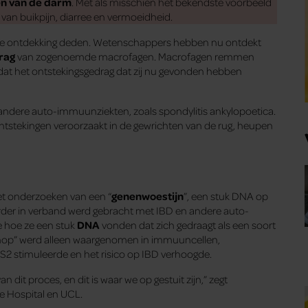
en van de darm
. Met als misschien het bekendste voorbeeld
van buikpijn, diarree en vermoeidheid.
de ontdekking deden. Wetenschappers hebben nu ontdekt
rag
van zogenoemde macrofagen. Macrofagen remmen
dat het ontstekingsgedrag dat zij nu gevonden hebben
j andere auto-immuunziekten, zoals spondylitis ankylopoetica.
ontstekingen veroorzaakt in de gewrichten van de rug, heupen
et onderzoeken van een “
genenwoestijn
”, een stuk DNA op
rder in verband werd gebracht met IBD en andere auto-
e hoe ze een stuk
DNA
vonden dat zich gedraagt als een soort
knop” werd alleen waargenomen in immuuncellen,
 stimuleerde en het risico op IBD verhoogde.
an dit proces, en dit is waar we op gestuit zijn,” zegt
ee Hospital en UCL.