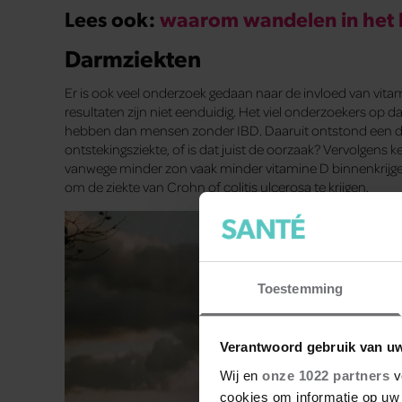
Lees ook:
waarom wandelen in het b
Darmziekten
Er is ook veel onderzoek gedaan naar de invloed van vit
resultaten zijn niet eenduidig. Het viel onderzoekers op
hebben dan mensen zonder IBD. Daaruit ontstond een d
ontstekingsziekte, of is dat juist de oorzaak? Vervolgens
vanwege minder zon vaak minder vitamine D binnenkrijgen.
om de ziekte van Crohn of colitis ulcerosa te krijgen.
Toestemming
Verantwoord gebruik van u
Wij en
onze 1022 partners
v
cookies om informatie op uw 