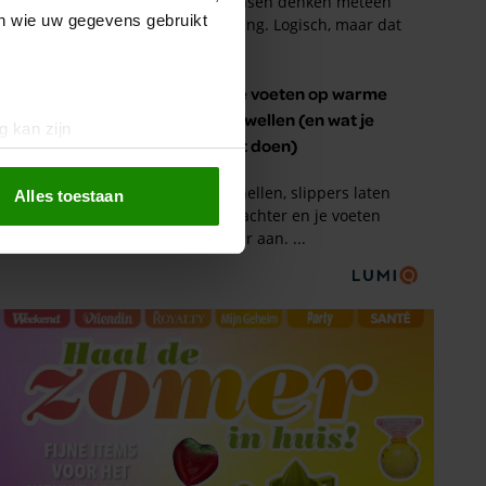
en wie uw gegevens gebruikt
g kan zijn
erprinting)
t
detailgedeelte
in. U kunt uw
Alles toestaan
 media te bieden en om ons
ze partners voor social
nformatie die u aan ze heeft
oord met onze cookies als u