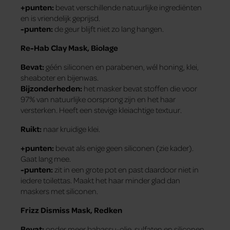
+punten:
bevat verschillende natuurlijke ingrediënten
en is vriendelijk geprijsd.
-punten:
de geur blijft niet zo lang hangen.
Re-Hab Clay Mask, Biolage
Bevat:
géén siliconen en parabenen, wél honing, klei,
sheaboter en bijenwas.
Bijzonderheden:
het masker bevat stoffen die voor
97% van natuurlijke oorsprong zijn en het haar
versterken. Heeft een stevige kleiachtige textuur.
Ruikt:
naar kruidige klei.
+punten:
bevat als enige geen siliconen (zie kader).
Gaat lang mee.
-punten:
zit in een grote pot en past daardoor niet in
iedere toilettas. Maakt het haar minder glad dan
maskers met siliconen.
Frizz Dismiss Mask, Redken
Bevat:
onder meer babassu-olie, sulfaten en siliconen.