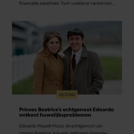
financiële zekerheid. Toch voelde er vanbinnen
al jaren iets niet goed. In een openhartig
interview met ‘MAX Magazine’ vertelt de zanger
dat hij lange tijd vooral overleefde en steeds
verder van zijn gevoel verwijderd raakte.
GEZOND
Prinses Beatrice’s echtgenoot Edoardo
ontkent huwelijksproblemen
Edoardo Mapelli Mozzi, de echtgenoot van
prinses Beatrice, is in een zeldzaam interview