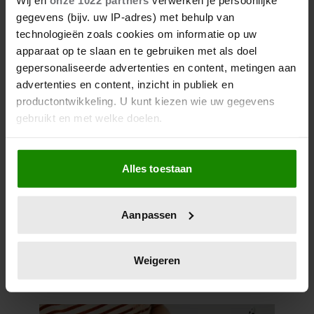
Kun je zonnebrandcrème met
gegevens (bijv. uw IP-adres) met behulp van
make-up combineren?
technologieën zoals cookies om informatie op uw
apparaat op te slaan en te gebruiken met als doel
gepersonaliseerde advertenties en content, metingen aan
advertenties en content, inzicht in publiek en
productontwikkeling. U kunt kiezen wie uw gegevens
gebruikt en met welke doelen.
Als u het toestaat, willen we ook graag:
Alles toestaan
Informatie verzamelen over uw geografische
locatie, die tot een paar meter nauwkeurig kan zijn
Uw apparaat identificeren door het actief te
Aanpassen
scannen op specifieke eigenschappen (fingerprinting)
Zóveel stappen moet je zetten
Lees meer over hoe uw persoonlijke gegevens worden
om vet te verbranden en af te
verwerkt en stel uw voorkeuren in het
detailgedeelte
in.
Weigeren
vallen
U kunt uw toestemming op elk moment wijzigen of
intrekken in de Cookieverklaring.