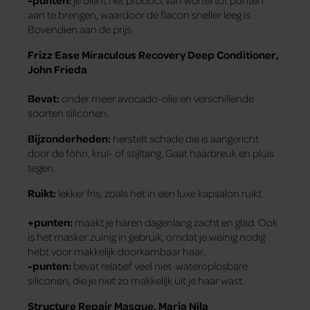
-punten:
je dient het product van wortel tot punten
aan te brengen, waardoor de flacon sneller leeg is.
Bovendien aan de prijs.
Frizz Ease Miraculous Recovery Deep Conditioner,
John Frieda
Bevat:
onder meer avocado-olie en verschillende
soorten siliconen.
Bijzonderheden:
herstelt schade die is aangericht
door de föhn, krul- of stijltang. Gaat haarbreuk en pluis
tegen.
Ruikt:
lekker fris, zoals het in een luxe kapsalon ruikt.
+punten:
maakt je haren dagenlang zacht en glad. Ook
is het masker zuinig in gebruik, omdat je weinig nodig
hebt voor makkelijk doorkambaar haar.
-punten:
bevat relatief veel niet-wateroplosbare
siliconen, die je niet zo makkelijk uit je haar wast.
Structure Repair Masque, Maria Nila