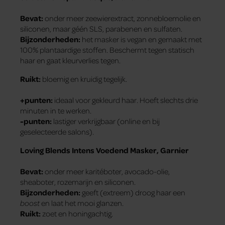
Bevat:
onder meer zeewierextract, zonnebloemolie en
siliconen, maar géén SLS, parabenen en sulfaten.
Bijzonderheden:
het masker is vegan en gemaakt met
100% plantaardige stoffen. Beschermt tegen statisch
haar en gaat kleurverlies tegen.
Ruikt:
bloemig en kruidig tegelijk.
+punten:
ideaal voor gekleurd haar. Hoeft slechts drie
minuten in te werken.
-punten:
lastiger verkrijgbaar (online en bij
geselecteerde salons).
Loving Blends Intens Voedend Masker, Garnier
Bevat:
onder meer karitéboter, avocado-olie,
sheaboter, rozemarijn en siliconen.
Bijzonderheden:
geeft (extreem) droog haar een
boost
en laat het mooi glanzen.
Ruikt:
zoet en honingachtig.