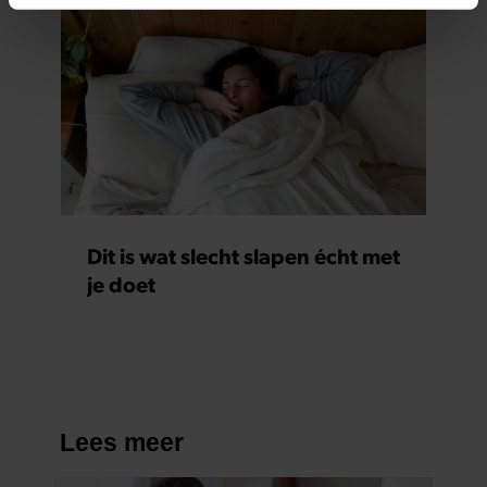
intrekken in de Cookieverklaring.
We gebruiken cookies om content en advertenties te
personaliseren, om functies voor social media te bieden
en om ons websiteverkeer te analyseren. Ook delen we
informatie over uw gebruik van onze site met onze
partners voor social media, adverteren en analyse. Deze
partners kunnen deze gegevens combineren met andere
informatie die u aan ze heeft verstrekt of die ze hebben
verzameld op basis van uw gebruik van hun services. U
Dit is wat slecht slapen écht met
gaat akkoord met onze cookies als u onze website blijft
je doet
gebruiken.