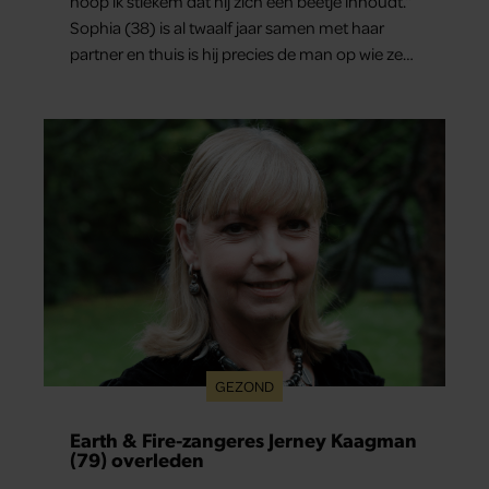
hoop ik stiekem dat hij zich een beetje inhoudt.”
Sophia (38) is al twaalf jaar samen met haar
partner en thuis is hij precies de man op wie ze
verliefd werd: lief, zorgzaam en grappig. Toch
merkt ze dat ze zich steeds vaker schaamt zodra
ze samen onder de mensen zijn.
GEZOND
Earth & Fire-zangeres Jerney Kaagman
(79) overleden