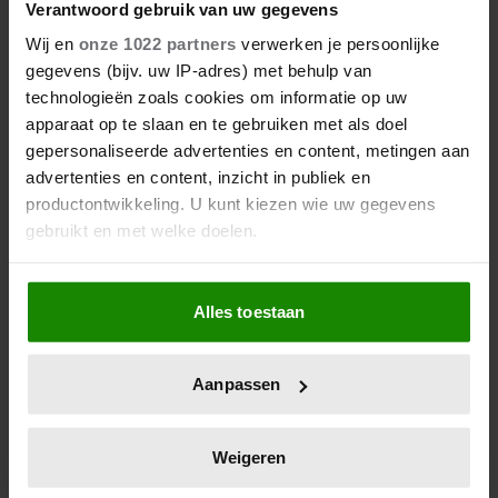
Verantwoord gebruik van uw gegevens
Wat als je stiekem verliefd op
Wij en
onze 1022 partners
verwerken je persoonlijke
een ander bent?
gegevens (bijv. uw IP-adres) met behulp van
technologieën zoals cookies om informatie op uw
apparaat op te slaan en te gebruiken met als doel
gepersonaliseerde advertenties en content, metingen aan
advertenties en content, inzicht in publiek en
productontwikkeling. U kunt kiezen wie uw gegevens
gebruikt en met welke doelen.
Als u het toestaat, willen we ook graag:
Alles toestaan
Informatie verzamelen over uw geografische
locatie, die tot een paar meter nauwkeurig kan zijn
Uw apparaat identificeren door het actief te
Aanpassen
scannen op specifieke eigenschappen (fingerprinting)
7 kleine dingen die je leven
Lees meer over hoe uw persoonlijke gegevens worden
beter maken (en weinig tijd
verwerkt en stel uw voorkeuren in het
detailgedeelte
in.
kosten)
Weigeren
U kunt uw toestemming op elk moment wijzigen of