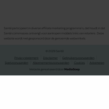
Santé participeert in diverse affiliate marketing programma’s, dat houdt in dat
Santé commissies ontvangt voor aankopen middels links van retailers. Deze
website wordt niet gesponsord door de genoemde webwinkels.
© 2026 Santé
Privacy statement
Disclaimer
Gebruikersvoorwaarden
Spelvoorwaarden
Abonnementsvoorwaarden
Cookies
Adverteren
Website gerealiseerd door
MediaSoep