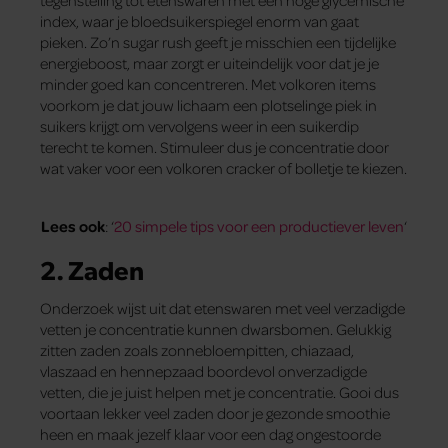
index, waar je bloedsuikerspiegel enorm van gaat
pieken. Zo’n sugar rush geeft je misschien een tijdelijke
energieboost, maar zorgt er uiteindelijk voor dat je je
minder goed kan concentreren. Met volkoren items
voorkom je dat jouw lichaam een plotselinge piek in
suikers krijgt om vervolgens weer in een suikerdip
terecht te komen. Stimuleer dus je concentratie door
wat vaker voor een volkoren cracker of bolletje te kiezen.
Lees ook
: ‘
20 simpele tips voor een productiever leven
‘
2. Zaden
Onderzoek wijst uit dat etenswaren met veel verzadigde
vetten je concentratie kunnen dwarsbomen. Gelukkig
zitten zaden zoals zonnebloempitten, chiazaad,
vlaszaad en hennepzaad boordevol onverzadigde
vetten, die je juist helpen met je concentratie. Gooi dus
voortaan lekker veel zaden door je gezonde smoothie
heen en maak jezelf klaar voor een dag ongestoorde