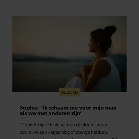
en ‘RTL Tonight’, vertelt dat juist zijn opvoeding
de basis vormde voor zijn carrière. Nog altijd kan
hij voor advies bij zijn zus terecht.
GEZOND
Sophia: ‘Ik schaam me voor mijn man
als we met anderen zijn’
“Thuis is hij de leukste man die ik ken, maar
zodra we een verjaardag of etentje hebben,