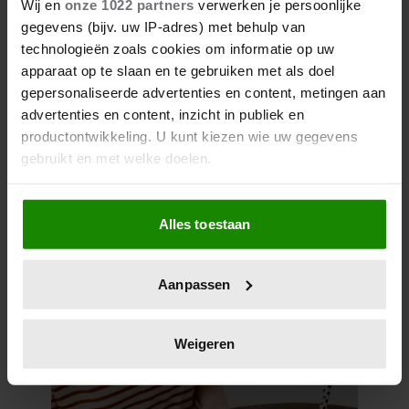
Wij en
onze 1022 partners
verwerken je persoonlijke
make-up combineren?
gegevens (bijv. uw IP-adres) met behulp van
technologieën zoals cookies om informatie op uw
apparaat op te slaan en te gebruiken met als doel
gepersonaliseerde advertenties en content, metingen aan
advertenties en content, inzicht in publiek en
productontwikkeling. U kunt kiezen wie uw gegevens
gebruikt en met welke doelen.
Als u het toestaat, willen we ook graag:
Alles toestaan
Informatie verzamelen over uw geografische
locatie, die tot een paar meter nauwkeurig kan zijn
Uw apparaat identificeren door het actief te
Zóveel stappen moet je zetten
Aanpassen
scannen op specifieke eigenschappen (fingerprinting)
om vet te verbranden en af te
Lees meer over hoe uw persoonlijke gegevens worden
vallen
verwerkt en stel uw voorkeuren in het
detailgedeelte
in.
Weigeren
U kunt uw toestemming op elk moment wijzigen of
intrekken in de Cookieverklaring.