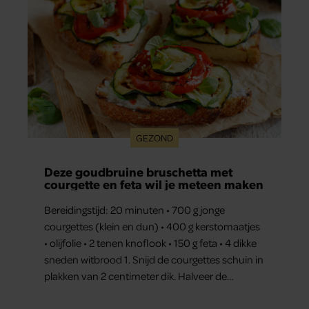
GEZOND
Deze goudbruine bruschetta met
courgette en feta wil je meteen maken
Bereidingstijd: 20 minuten • 700 g jonge
courgettes (klein en dun) • 400 g kerstomaatjes
• olijfolie • 2 tenen knoflook • 150 g feta • 4 dikke
sneden witbrood 1. Snijd de courgettes schuin in
plakken van 2 centimeter dik. Halveer de
tomaatjes. Pel en hak de knoflook. 2. Verhit een
scheut olie in…