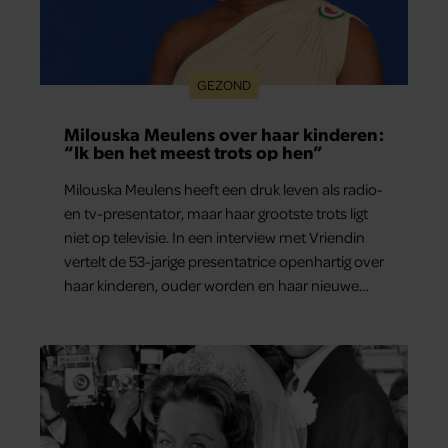
GEZOND
Milouska Meulens over haar kinderen:
“Ik ben het meest trots op hen”
Milouska Meulens heeft een druk leven als radio-
en tv-presentator, maar haar grootste trots ligt
niet op televisie. In een interview met Vriendin
vertelt de 53-jarige presentatrice openhartig over
haar kinderen, ouder worden en haar nieuwe
kinderboek Chill. Ook blikt ze terug op haar jeugd
en deelt ze welke levenslessen haar vandaag de
dag het meest bezighouden.