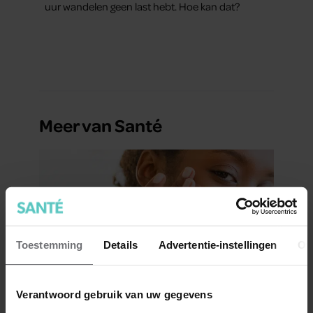
uur wandelen geen last hebt. Hoe kan dat?
Meer van Santé
Toestemming
Details
Advertentie-instellingen
Ov
Verantwoord gebruik van uw gegevens
Kun je zonnebrandcrème met