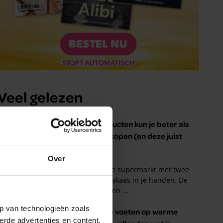
Over
p van technologieën zoals
erde advertenties en content,