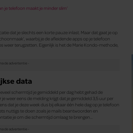
n je telefoon maakt je minder slim’
atie dat je slechts een korte pauze inlast. Maar dat gaat je op
schoonmaak’, waarbij je de afleidende apps op je telefoon
pps weer terugzetten. Eigenlijk is het de Marie Kondo-methode,
ijkse data
oeveel schermtijd je gemiddeld per dag hebt gehad de
je weer eens de melding krijgt dat je gemiddeld 3,5 uur per
s dat je deze week dus bij elkaar één hele dag op je telefoon
ets nuttigs te doen zoals je mails beantwoorden en
rontatie je om die schermtijd omlaag te brengen…