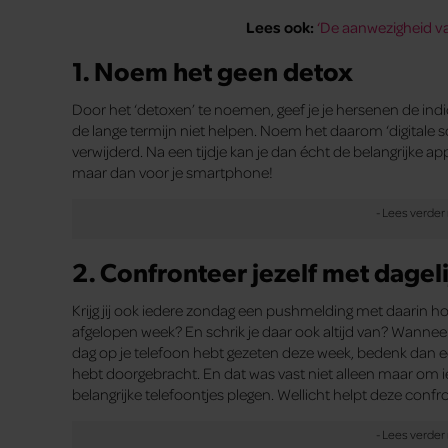
Lees ook:
‘De aanwezigheid va
1. Noem het geen detox
Door het ‘detoxen’ te noemen, geef je je hersenen de indic
de lange termijn niet helpen. Noem het daarom ‘digitale 
verwijderd. Na een tijdje kan je dan écht de belangrijke a
maar dan voor je smartphone!
2. Confronteer jezelf met dagel
Krijg jij ook iedere zondag een pushmelding met daarin h
afgelopen week? En schrik je daar ook altijd van? Wanneer 
dag op je telefoon hebt gezeten deze week, bedenk dan een
hebt doorgebracht. En dat was vast niet alleen maar om i
belangrijke telefoontjes plegen. Wellicht helpt deze conf