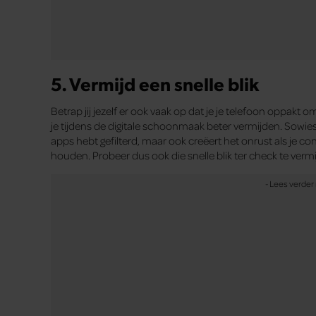
controleren? Blijf dan bij de eettafel staan en voorkom da
eens proberen om je telefoon thuis te laten als je even 
een rust!