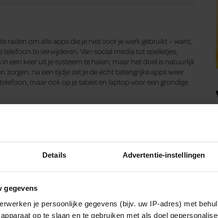
raden om alle apps die je niet voor je werk gebruikt – want,
an je telefoon te verwijderen. Van social media tot spelletjes,
n een keer uit je systeem te halen, maar het doel is natuurlijk
orgen, na een tijdje zet je de écht belangrijke apps weer
 telefoon, maar ook op je tablet en laptop voor een grondige
Details
Advertentie-instellingen
e digitale schoonmaak alle afleidende apps verwijdert en
en, maar het zal op de lange termijn niet het verschil gaan
dat je een
commitment
maakt en in ieder geval probeert om
w gegevens
n. We snappen best dat je voor sommige beroepen het
 wel laten wennen aan minder online engagement. Is er een
erwerken je persoonlijke gegevens (bijv. uw IP-adres) met behul
n Facebook of Instagram meer gebruikt? Zeker. Maar ook geeft
apparaat op te slaan en te gebruiken met als doel gepersonalise