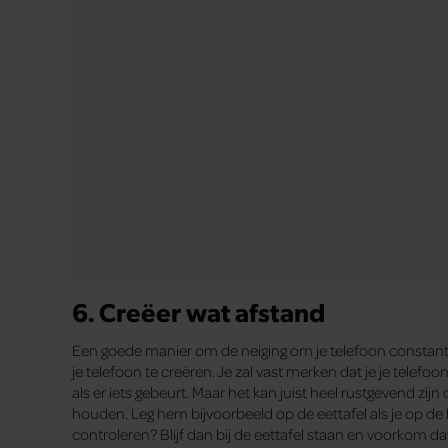
7. Denk na over je vrije tijd
Nu je jezelf flink wat schermtijd per dag aan het besparen
leuk vindt om te doen. Ga dus eens voor jezelf kijken of er 
normaal gesproken geen tijd voor hebt, zoals sporten, leze
leven veel meer gaat waarderen met deze combinatie van ru
moet doen als je begint met je digitale schoonmaak? Start 
dan weet je namelijk al wat je precies kan doen als je wat t
8. Laat een klein beetje tech t
Gefeliciteerd, je hebt het een maand volgehouden! Tijd om 
een klein beetje omdat het echt de bedoeling is dat je alle