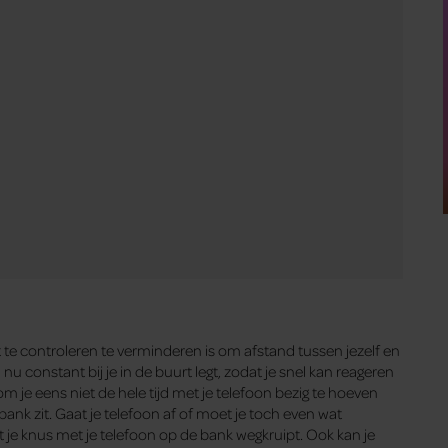
 bent, hou je tijd over om andere dingen te doen die je écht
activiteiten zijn die je nog graag zou willen doen waar je
n of een andere (creatieve) activiteit. Wedden dat jij het
st en leuke activiteiten? Ben je bang dat je niet weet wat je
dan alvast met dit soort activiteiten voordat je eraan begint,
ijd over hebt.
erugkomen
een klein beetje tech terug je leven in te laten. We zeggen
en de apps gaat gebruiken die je echt belangrijk vindt. Probeer