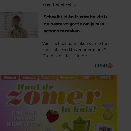
Tips om je lekker in je vel
te voelen
Met de Santé nieuwsbrief ontvang je elke
week tips om je energiek, ontspannen en in
balans te voelen.