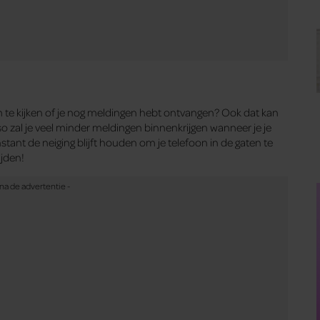
t je knus met je telefoon op de bank wegkruipt. Ook kan je
snel boodschappen gaat doen of de hond gaat uitlaten – wat