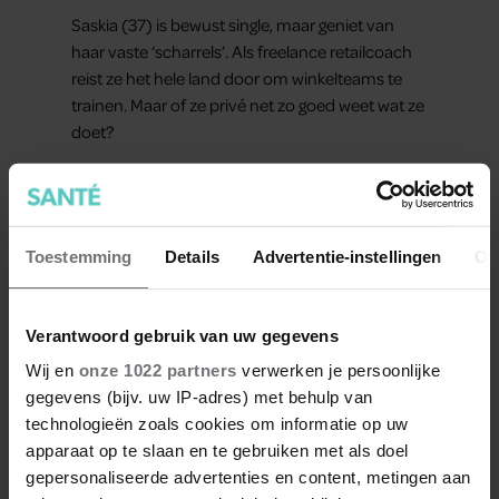
man.’
Saskia (37) is bewust single, maar geniet van
haar vaste ‘scharrels’. Als freelance retailcoach
reist ze het hele land door om winkelteams te
trainen. Maar of ze privé net zo goed weet wat ze
doet?
Toestemming
Details
Advertentie-instellingen
Ov
Verantwoord gebruik van uw gegevens
Wij en
onze 1022 partners
verwerken je persoonlijke
gegevens (bijv. uw IP-adres) met behulp van
technologieën zoals cookies om informatie op uw
apparaat op te slaan en te gebruiken met als doel
GEZOND
gepersonaliseerde advertenties en content, metingen aan