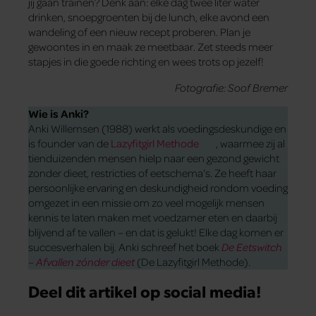
jij gaan trainen? Denk aan: elke dag twee liter water
drinken, snoepgroenten bij de lunch, elke avond een
wandeling of een nieuw recept proberen. Plan je
gewoontes in en maak ze meetbaar. Zet steeds meer
stapjes in die goede richting en wees trots op jezelf!
Fotografie: Soof Bremer
Wie is Anki?
Anki Willemsen (1988) werkt als voedingsdeskundige en
is founder van de
Lazyfitgirl Methode
, waarmee zij al
tienduizenden mensen hielp naar een gezond gewicht
zonder dieet, restricties of eetschema’s. Ze heeft haar
persoonlijke ervaring en deskundigheid rondom voeding
omgezet in een missie om zo veel mogelijk mensen
kennis te laten maken met voedzamer eten en daarbij
blijvend af te vallen – en dat is gelukt! Elke dag komen er
succesverhalen bij. Anki schreef het boek
De Eetswitch
– Afvallen zónder dieet
(De Lazyfitgirl Methode).
Deel dit artikel op social media!