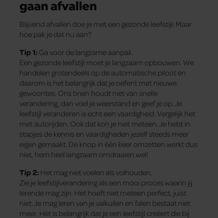
gaan afvallen
Blijvend afvallen doe je met een gezonde leefstijl. Maar
hoe pak je dat nu aan?
Tip 1:
Ga voor de langzame aanpak.
Een gezonde leefstijl moet je langzaam opbouwen. We
handelen grotendeels op de automatische piloot en
daarom is het belangrijk dat je oefent met nieuwe
gewoontes. Ons brein houdt niet van snelle
verandering, dan voel je weerstand en geef je op. Je
leefstijl veranderen is echt een vaardigheid. Vergelijk het
met autorijden. Ook dat kon je niet meteen. Je hebt in
stapjes de kennis en vaardigheden jezelf steeds meer
eigen gemaakt. De knop in één keer omzetten werkt dus
niet, hem heel langzaam omdraaien wel!
Tip 2:
Het mag niet voelen als volhouden.
Zie je leefstijlverandering als een mooi proces waarin jij
lerende mag zijn. Het hoeft niet meteen perfect, juist
niet. Je mag leren van je valkuilen en falen bestaat niet
meer. Het is belangrijk dat je een leefstijl creëert die bij