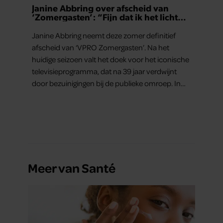
Janine Abbring over afscheid van
partners kunnen deze gegevens combineren met andere
‘Zomergasten’: “Fijn dat ik het licht
informatie die u aan ze heeft verstrekt of die ze hebben
mag uitdoen”
verzameld op basis van uw gebruik van hun services. U
Janine Abbring neemt deze zomer definitief
gaat akkoord met onze cookies als u onze website blijft
afscheid van ‘VPRO Zomergasten’. Na het
gebruiken.
huidige seizoen valt het doek voor het iconische
televisieprogramma, dat na 39 jaar verdwijnt
door bezuinigingen bij de publieke omroep. In
een interview met Leeuwarder Courant vertelt
de presentatrice hoe dubbel dat voor haar voelt.
Hoewel ze uitkijkt naar de laatste reeks, vindt ze
het ook verdrietig dat een televisieklassieker
verdwijnt.
Meer van Santé