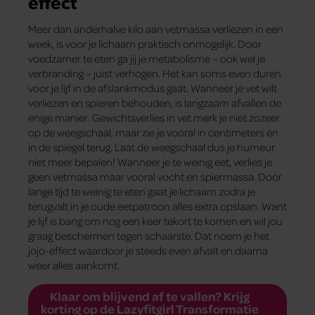
effect
Meer dan anderhalve kilo aan vetmassa verliezen in een
week, is voor je lichaam praktisch onmogelijk. Door
voedzamer te eten ga jij je metabolisme – ook wel je
verbranding – juist verhogen. Het kan soms even duren
voor je lijf in de afslankmodus gaat. Wanneer je vet wilt
verliezen en spieren behouden, is langzaam afvallen de
enige manier. Gewichtsverlies in vet merk je niet zozeer
op de weegschaal, maar zie je vooral in centimeters en
in de spiegel terug. Laat de weegschaal dus je humeur
niet meer bepalen! Wanneer je te weinig eet, verlies je
geen vetmassa maar vooral vocht en spiermassa. Door
lange tijd te weinig te eten gaat je lichaam zodra je
terugvalt in je oude eetpatroon alles extra opslaan. Want
je lijf is bang om nog een keer tekort te komen en wil jou
graag beschermen tegen schaarste. Dat noem je het
jojo-effect waardoor je steeds even afvalt en daarna
weer alles aankomt.
Klaar om blijvend af te vallen? Krijg
korting op de Lazyfitgirl Transformatie