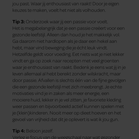
jou past. Waar jij enthousiast van raakt! Door je eigen
keuzes te maken, voelt het niet als volhouden.
Tip 3:
Onderzoek waar jij een passie voor voelt.
Het is megabelangrijk dat je een passie creëert voor een
gezonde leefstijl. Alleen dan houd je het makkelijk vol.
Ga daarom niet hardlopen als je daar een hekel aan
hebt, maar vind beweging die je écht leuk vindt.
Hetzelfde geldt voor voeding. Eet niets wat je niet lekker
vindt en ga op zoek naar recepten met veel groenten
waar je enthousiast van raakt. Bedenk je eens wat jij in je
leven allemaal al hebt bereikt zonder wilskracht, maar
door passie. Afvallen is slechts één van de fijne gevolgen
die een gezonde leefstijl met zich meebrengt. Je echte
motivaties vind je in zaken als meer energie, een
mooiere huid, lekker in je vel zitten, je favoriete kleding
weer passen en bijvoorbeeld actief kunnen spelen met
je (klein)kinderen. Nooit meer op dieet hoeven en het
gevoel van vrijheid dat dit je oplevert is wat ik jou gun.
Tip 4:
Beloon jezelf.
Verleg je focus van de weegschaal naar wat gezonder