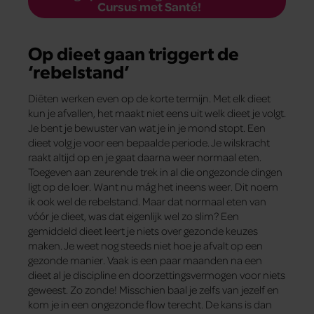
Cursus met Santé!
Op dieet gaan triggert de
‘rebelstand’
Diëten werken even op de korte termijn. Met elk dieet
kun je afvallen, het maakt niet eens uit welk dieet je volgt.
Je bent je bewuster van wat je in je mond stopt. Een
dieet volg je voor een bepaalde periode. Je wilskracht
raakt altijd op en je gaat daarna weer normaal eten.
Toegeven aan zeurende trek in al die ongezonde dingen
ligt op de loer. Want nu mág het ineens weer. Dit noem
ik ook wel de rebelstand. Maar dat normaal eten van
vóór je dieet, was dat eigenlijk wel zo slim? Een
gemiddeld dieet leert je niets over gezonde keuzes
maken. Je weet nog steeds niet hoe je afvalt op een
gezonde manier. Vaak is een paar maanden na een
dieet al je discipline en doorzettingsvermogen voor niets
geweest. Zo zonde! Misschien baal je zelfs van jezelf en
kom je in een ongezonde flow terecht. De kans is dan