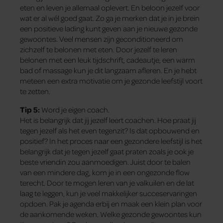
eten en leven je allemaal oplevert. En beloon jezelf voor
wat er al wél goed gaat. Zo ga je merken dat je in je brein
een positieve lading kunt geven aan je nieuwe gezonde
gewoontes. Veel mensen zijn geconditioneerd om
zichzelf te belonen met eten. Door jezelf te leren
belonen met een leuk tijdschrift, cadeautje, een warm
bad of massage kun je dit langzaam afleren. En je hebt
meteen een extra motivatie om je gezonde leefstijl voort
te zetten.
Tip 5:
Word je eigen coach.
Het is belangrijk dat jij jezelf leert coachen. Hoe praat jij
tegen jezelf als het even tegenzit? Is dat opbouwend en
positief? In het proces naar een gezondere leefstijl is het
belangrijk dat je tegen jezelf gaat praten zoals je ook je
beste vriendin zou aanmoedigen. Juist door te balen
van een mindere dag, kom je in een ongezonde flow
terecht. Door te mogen leren van je valkuilen en de lat
laag te leggen, kun je veel makkelijker succeservaringen
opdoen. Pak je agenda erbij en maak een klein plan voor
de aankomende weken. Welke gezonde gewoontes kun