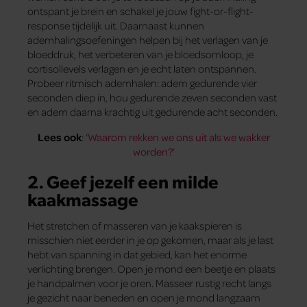
ontspant je brein en schakel je jouw fight-or-flight-
response tijdelijk uit. Daarnaast kunnen
ademhalingsoefeningen helpen bij het verlagen van je
bloeddruk, het verbeteren van je bloedsomloop, je
cortisollevels verlagen en je echt laten ontspannen.
Probeer ritmisch ademhalen: adem gedurende vier
seconden diep in, hou gedurende zeven seconden vast
en adem daarna krachtig uit gedurende acht seconden.
Lees ook
: ‘
Waarom rekken we ons uit als we wakker
worden?
’
2. Geef jezelf een milde
kaakmassage
Het stretchen of masseren van je kaakspieren is
misschien niet eerder in je op gekomen, maar als je last
hebt van spanning in dat gebied, kan het enorme
verlichting brengen. Open je mond een beetje en plaats
je handpalmen voor je oren. Masseer rustig recht langs
je gezicht naar beneden en open je mond langzaam