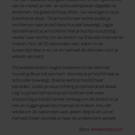
van te maken je nek- en schouderspieren dagelijks te
stretchen. Ga goed rechtop zitten. Ga vervolgens op je
linkerhand zitten. Tilt je hoofd naar rechts zodat je
rechteroor naar je rechterschouder beweegt. Leg je
rechterhand op je hoofd en trek je hoofd voorzichtig
verder naar rechts om de stretch op links iets intenser te
maken. Hou dit 30 seconden vast, adem in de
tussentijd diep in en uit en herhaal dit drie keer voor je
wisselt van kant.
De tweede stretch begint wederom in de zittende
houding die je net aannam. Voordat je je hoofd naar je
schouder beweegt, draai je eerst je hoofd naar
beneden, zodat je neus richting je rechteroksel draait.
Leg nu je rechterhand op je hoofd en trek weer
voorzichtig je hoofd verder omlaag om de stretch in je
nek en ruggengraat iets intenser te maken. Hou dit
wederom 30 seconden vast, adem diep in en uit en
herhaal 3 keer voordat je naar de andere kant wisselt.
Bron:
Realsimple.com