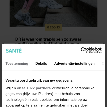
GEZOND
Dít is waarom traplopen zo zwaar
voelt (spoiler: het ligt niet aan je
conditie)
Je wil meer aan je conditie werken of je
stappendoel halen, en dus neem je de trap in
plaats van de roltrap of lift. Maar halverwege
Toestemming
Details
Advertentie-instellingen
Ov
begin je al met hijgen. Dit terwijl je van een half
uur wandelen geen last hebt. Hoe kan dat?
Verantwoord gebruik van uw gegevens
Wij en
onze 1022 partners
verwerken je persoonlijke
gegevens (bijv. uw IP-adres) met behulp van
technologieën zoals cookies om informatie op uw
apparaat op te slaan en te gebruiken met als doel