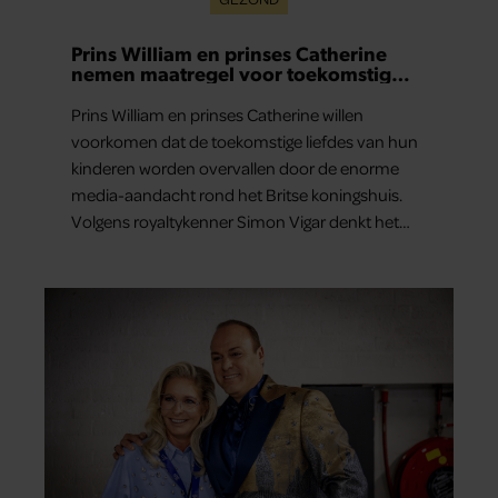
Prins William en prinses Catherine
nemen maatregel voor toekomstig
liefdesleven van hun kinderen
Prins William en prinses Catherine willen
voorkomen dat de toekomstige liefdes van hun
kinderen worden overvallen door de enorme
media-aandacht rond het Britse koningshuis.
Volgens royaltykenner Simon Vigar denkt het
paar nu al na over duidelijke regels voor de
relaties van prins George, prinses Charlotte en
prins Louis.