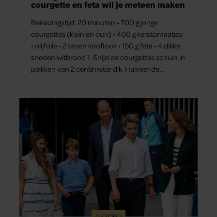
courgette en feta wil je meteen maken
Bereidingstijd: 20 minuten • 700 g jonge
courgettes (klein en dun) • 400 g kerstomaatjes
• olijfolie • 2 tenen knoflook • 150 g feta • 4 dikke
sneden witbrood 1. Snijd de courgettes schuin in
plakken van 2 centimeter dik. Halveer de
tomaatjes. Pel en hak de knoflook. 2. Verhit een
scheut olie in…
GEZOND