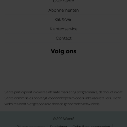
Over Santé
Abonnementen
Klik & Win
Klantenservice
Contact
Volg ons
Santé participeert in diverse affiliate marketing programma’s, dat houdt in dat
Santé commissies ontvangt voor aankopen middels links van retailers. Deze
website wordt niet gesponsord door de genoemde webwinkels.
© 2026 Santé
Privacy statement
Disclaimer
Gebruikersvoorwaarden