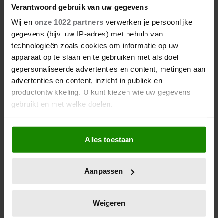
Verantwoord gebruik van uw gegevens
Wij en
onze 1022 partners
verwerken je persoonlijke
gegevens (bijv. uw IP-adres) met behulp van
technologieën zoals cookies om informatie op uw
apparaat op te slaan en te gebruiken met als doel
gepersonaliseerde advertenties en content, metingen aan
advertenties en content, inzicht in publiek en
productontwikkeling. U kunt kiezen wie uw gegevens
gebruikt en met welke doelen.
Als u het toestaat, willen we ook graag:
Alles toestaan
Informatie verzamelen over uw geografische
locatie, die tot een paar meter nauwkeurig kan zijn
Uw apparaat identificeren door het actief te
Aanpassen
scannen op specifieke eigenschappen (fingerprinting)
Lees meer over hoe uw persoonlijke gegevens worden
verwerkt en stel uw voorkeuren in het
detailgedeelte
in.
Weigeren
U kunt uw toestemming op elk moment wijzigen of