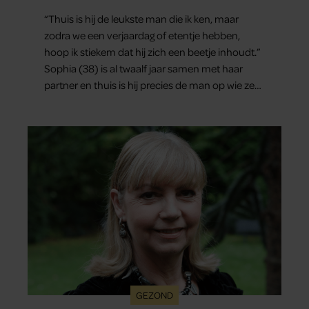
“Thuis is hij de leukste man die ik ken, maar
zodra we een verjaardag of etentje hebben,
hoop ik stiekem dat hij zich een beetje inhoudt.”
Sophia (38) is al twaalf jaar samen met haar
partner en thuis is hij precies de man op wie ze
verliefd werd: lief, zorgzaam en grappig. Toch
merkt ze dat ze zich steeds vaker schaamt zodra
ze samen onder de mensen zijn.
GEZOND