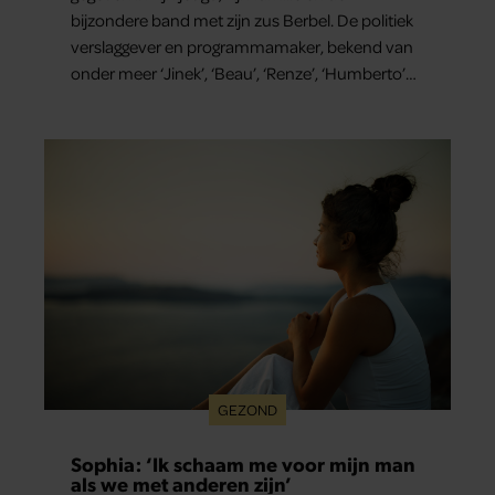
bijzondere band met zijn zus Berbel. De politiek
verslaggever en programmamaker, bekend van
onder meer ‘Jinek’, ‘Beau’, ‘Renze’, ‘Humberto’
en ‘RTL Tonight’, vertelt dat juist zijn opvoeding
de basis vormde voor zijn carrière. Nog altijd kan
hij voor advies bij zijn zus terecht.
GEZOND
Sophia: ‘Ik schaam me voor mijn man
als we met anderen zijn’