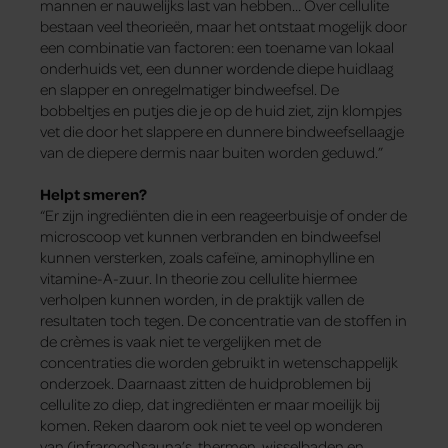
mannen er nauwelijks last van hebben… Over cellulite
bestaan veel theorieën, maar het ontstaat mogelijk door
een combinatie van factoren: een toename van lokaal
onderhuids vet, een dunner wordende diepe huidlaag
en slapper en onregelmatiger bindweefsel. De
bobbeltjes en putjes die je op de huid ziet, zijn klompjes
vet die door het slappere en dunnere bindweefsellaagje
van de diepere dermis naar buiten worden geduwd.”
Helpt smeren?
“Er zijn ingrediënten die in een reageerbuisje of onder de
microscoop vet kunnen verbranden en bindweefsel
kunnen versterken, zoals cafeïne, aminophylline en
vitamine-A-zuur. In theorie zou cellulite hiermee
verholpen kunnen worden, in de praktijk vallen de
resultaten toch tegen. De concentratie van de stoffen in
de crèmes is vaak niet te vergelijken met de
concentraties die worden gebruikt in wetenschappelijk
onderzoek. Daarnaast zitten de huidproblemen bij
cellulite zo diep, dat ingrediënten er maar moeilijk bij
komen. Reken daarom ook niet te veel op wonderen
van (infrarood)sauna’s, thermen, wisselbaden en