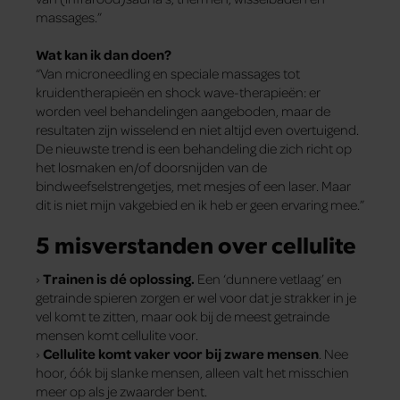
massages.”
Wat kan ik dan doen?
“Van microneedling en speciale massages tot
kruidentherapieën en shock wave-therapieën: er
worden veel behandelingen aangeboden, maar de
resultaten zijn wisselend en niet altijd even overtuigend.
De nieuwste trend is een behandeling die zich richt op
het losmaken en/of doorsnijden van de
bindweefselstrengetjes, met mesjes of een laser. Maar
dit is niet mijn vakgebied en ik heb er geen ervaring mee.”
5 misverstanden over cellulite
›
Trainen is dé oplossing.
Een ‘dunnere vetlaag’ en
getrainde spieren zorgen er wel voor dat je strakker in je
vel komt te zitten, maar ook bij de meest getrainde
mensen komt cellulite voor.
›
Cellulite komt vaker voor bij zware mensen
. Nee
hoor, óók bij slanke mensen, alleen valt het misschien
meer op als je zwaarder bent.