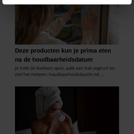
intrekken in de Cookieverklaring.
We gebruiken cookies om content en advertenties te
personaliseren, om functies voor social media te bieden
en om ons websiteverkeer te analyseren. Ook delen we
informatie over uw gebruik van onze site met onze
partners voor social media, adverteren en analyse. Deze
partners kunnen deze gegevens combineren met andere
informatie die u aan ze heeft verstrekt of die ze hebben
verzameld op basis van uw gebruik van hun services. U
gaat akkoord met onze cookies als u onze website blijft
gebruiken.