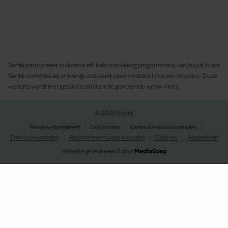
Santé participeert in diverse affiliate marketing programma’s, dat houdt in dat
Santé commissies ontvangt voor aankopen middels links van retailers. Deze
website wordt niet gesponsord door de genoemde webwinkels.
© 2026 Santé
Privacy statement
Disclaimer
Gebruikersvoorwaarden
Spelvoorwaarden
Abonnementsvoorwaarden
Cookies
Adverteren
Website gerealiseerd door
MediaSoep