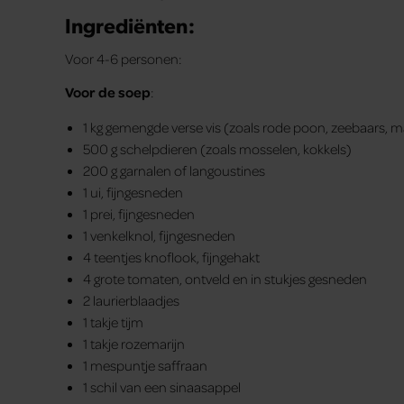
Ingrediënten:
Voor 4-6 personen:
Voor de soep
:
1 kg gemengde verse vis (zoals rode poon, zeebaars, ma
500 g schelpdieren (zoals mosselen, kokkels)
200 g garnalen of langoustines
1 ui, fijngesneden
1 prei, fijngesneden
1 venkelknol, fijngesneden
4 teentjes knoflook, fijngehakt
4 grote tomaten, ontveld en in stukjes gesneden
2 laurierblaadjes
1 takje tijm
1 takje rozemarijn
1 mespuntje saffraan
1 schil van een sinaasappel