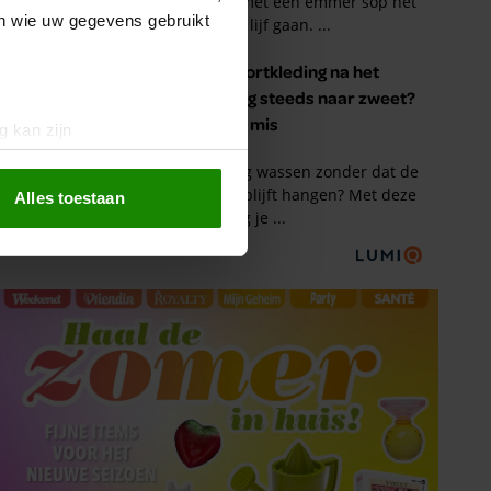
en wie uw gegevens gebruikt
g kan zijn
erprinting)
t
detailgedeelte
in. U kunt uw
Alles toestaan
 media te bieden en om ons
ze partners voor social
nformatie die u aan ze heeft
oord met onze cookies als u