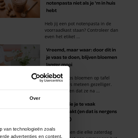
Over
p van technologieën zoals
erde advertenties en content,