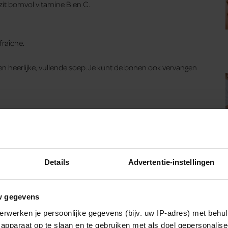
zit bomvol vitamine B en C.
raîche.
en heerlijke, vullende soep. Je kunt de bonen ook vervangen
 je een booster toevoegen. Wil je een dikkere soep? Dan kun
azaad of quinoa geeft je soep meer bite en zorgt ervoor dat je
oor je soep. Het staat leuk ter garnering en is heel gezond.
Details
Advertentie-instellingen
w gegevens
erwerken je persoonlijke gegevens (bijv. uw IP-adres) met behul
 nooit kwaad, maar kies ook eens voor een meer uitgesproken
apparaat op te slaan en te gebruiken met als doel gepersonalise