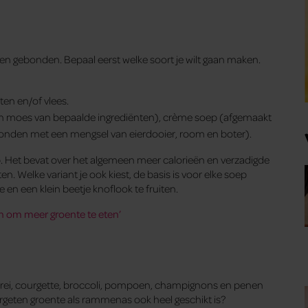
en gebonden. Bepaal eerst welke soort je wilt gaan maken.
ten en/of vlees.
een moes van bepaalde ingrediënten), crème soep (afgemaakt
nden met een mengsel van eierdooier, room en boter).
 Het bevat over het algemeen meer calorieën en verzadigde
n. Welke variant je ook kiest, de basis is voor elke soep
e en een klein beetje knoflook te fruiten.
n om meer groente te eten’
Prei, courgette, broccoli, pompoen, champignons en penen
vergeten groente als rammenas ook heel geschikt is?