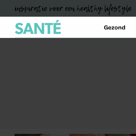
inspiratie voor een healthy lifestyle
Gezond