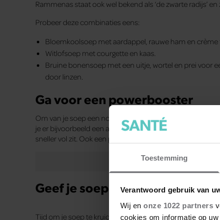
Rammenas staat ook wel bekend als ‘de zwarte radijs’ en 
Probeer deze combinaties eens:
Bloemkoolsoep met aardappel, rauwe ham en crème f
Witlofsoep met courgette en kaas.
Bruine bonensoep met een uitje, wortel en prei voor e
door linzen.
Ga voor een powerbooster
Om van je soep een nog gezondere maaltijd te maken, kun
je er bijvoorbeeld een avocado in verwerken. Een lepel chi
sneller vol zit. Ook een plukje kiemgroente kan veel doen v
Toestemming
Geef je soep smaak
Verantwoord gebruik van u
Wij en
onze 1022 partners
v
Tijd om je soep te kruiden! Een beetje peper en zout kan
cookies om informatie op uw 