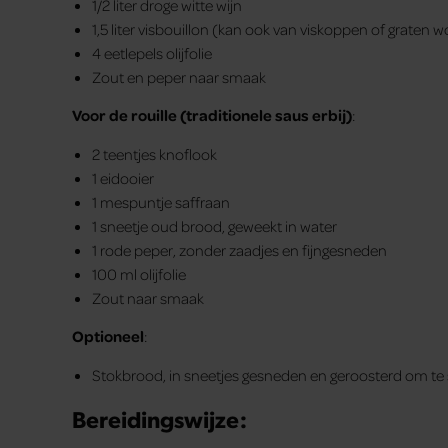
1/2 liter droge witte wijn
1,5 liter visbouillon (kan ook van viskoppen of graten 
4 eetlepels olijfolie
Zout en peper naar smaak
Voor de rouille (traditionele saus erbij)
:
2 teentjes knoflook
1 eidooier
1 mespuntje saffraan
1 sneetje oud brood, geweekt in water
1 rode peper, zonder zaadjes en fijngesneden
100 ml olijfolie
Zout naar smaak
Optioneel
:
Stokbrood, in sneetjes gesneden en geroosterd om te 
Bereidingswijze: