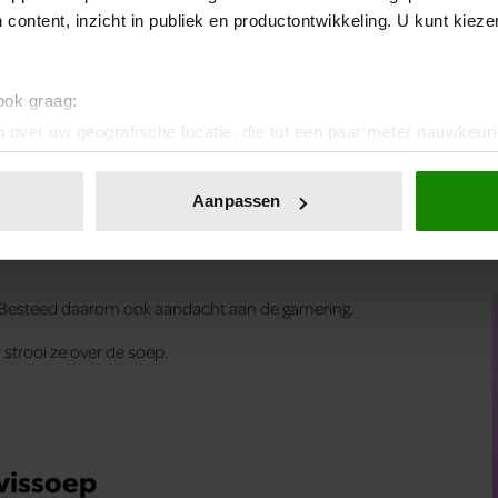
 content, inzicht in publiek en productontwikkeling. U kunt kiez
chilipeper.
adjes toe. Saffraan geeft een rijke en warme smaak.
 ook graag:
jm. Dat proeft net even anders.
 over uw geografische locatie, die tot een paar meter nauwkeuri
p.
eren door het actief te scannen op specifieke eigenschappen (fing
onlijke gegevens worden verwerkt en stel uw voorkeuren in he
n vissoepje.
Aanpassen
jzigen of intrekken in de Cookieverklaring.
ent en advertenties te personaliseren, om functies voor social
. Ook delen we informatie over uw gebruik van onze site met on
t. Besteed daarom ook aandacht aan de garnering.
e. Deze partners kunnen deze gegevens combineren met andere i
erzameld op basis van uw gebruik van hun services. U gaat akk
strooi ze over de soep.
 vissoep