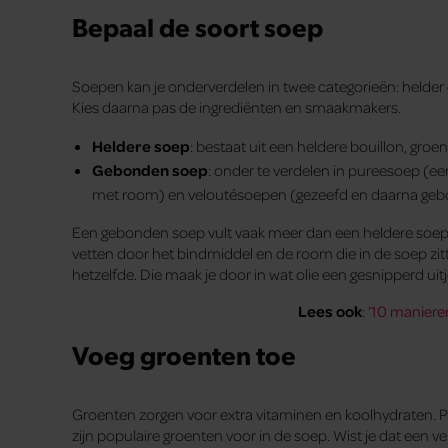
Bepaal de soort soep
Soepen kan je onderverdelen in twee categorieën: helder 
Kies daarna pas de ingrediënten en smaakmakers.
Heldere soep
: bestaat uit een heldere bouillon, groen
Gebonden soep
: onder te verdelen in pureesoep (
met room) en veloutésoepen (gezeefd en daarna gebo
Een gebonden soep vult vaak meer dan een heldere soep.
vetten door het bindmiddel en de room die in de soep zitte
hetzelfde. Die maak je door in wat olie een gesnipperd uitj
Lees ook
:
’10 maniere
Voeg groenten toe
Groenten zorgen voor extra vitaminen en koolhydraten. 
zijn populaire groenten voor in de soep. Wist je dat een 