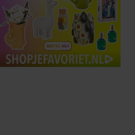
Tips om je lekker in je vel
te voelen
Met de Santé nieuwsbrief ontvang je elke
week tips om je energiek, ontspannen en in
balans te voelen.