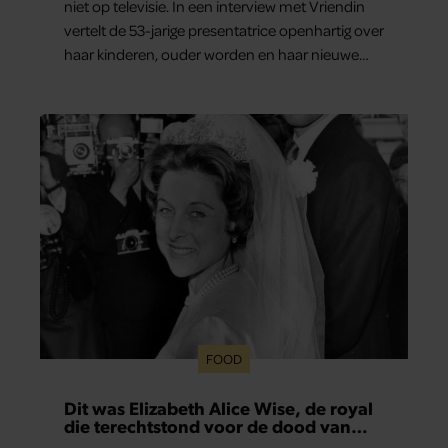
niet op televisie. In een interview met Vriendin
vertelt de 53-jarige presentatrice openhartig over
haar kinderen, ouder worden en haar nieuwe
kinderboek Chill. Ook blikt ze terug op haar jeugd
en deelt ze welke levenslessen haar vandaag de
dag het meest bezighouden.
FOOD
Dit was Elizabeth Alice Wise, de royal
die terechtstond voor de dood van
haar baby