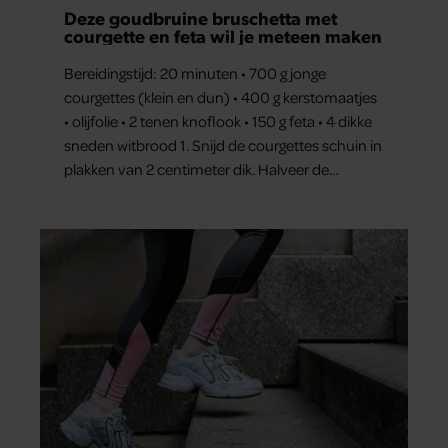
Deze goudbruine bruschetta met
courgette en feta wil je meteen maken
Bereidingstijd: 20 minuten • 700 g jonge
courgettes (klein en dun) • 400 g kerstomaatjes
• olijfolie • 2 tenen knoflook • 150 g feta • 4 dikke
sneden witbrood 1. Snijd de courgettes schuin in
plakken van 2 centimeter dik. Halveer de
tomaatjes. Pel en hak de knoflook. 2. Verhit een
scheut olie in…