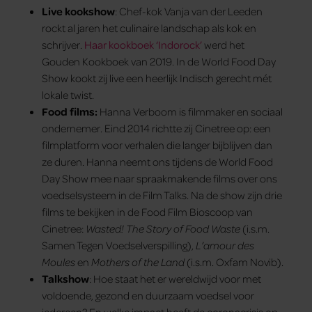
Live kookshow
: Chef-kok Vanja van der Leeden
rockt al jaren het culinaire landschap als kok en
schrijver.
Haar kookboek ‘Indorock’
werd het
Gouden Kookboek van 2019. In de World Food Day
Show kookt zij live een heerlijk Indisch gerecht mét
lokale twist.
Food films:
Hanna Verboom is filmmaker en sociaal
ondernemer. Eind 2014 richtte zij Cinetree op: een
filmplatform voor verhalen die langer bijblijven dan
ze duren. Hanna neemt ons tijdens de World Food
Day Show mee naar spraakmakende films over ons
voedselsysteem in de Film Talks. Na de show zijn drie
films te bekijken in de Food Film Bioscoop van
Cinetree:
Wasted! The Story of Food Waste
(i.s.m.
Samen Tegen Voedselverspilling),
L’amour des
Moules
en
Mothers of the Land
(i.s.m. Oxfam Novib).
Talkshow
: Hoe staat het er wereldwijd voor met
voldoende, gezond en duurzaam voedsel voor