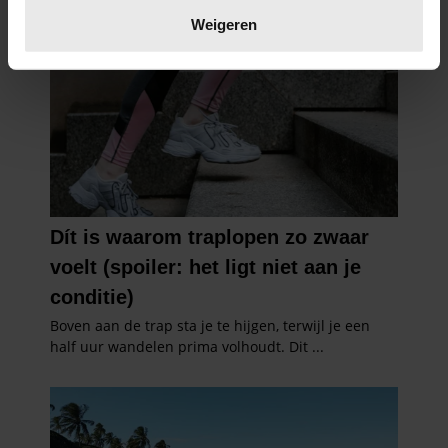
verwerkt en stel uw voorkeuren in het
detailgedeelte
in.
Weigeren
U kunt uw toestemming op elk moment wijzigen of
intrekken in de Cookieverklaring.
We gebruiken cookies om content en advertenties te
personaliseren, om functies voor social media te bieden
en om ons websiteverkeer te analyseren. Ook delen we
informatie over uw gebruik van onze site met onze
partners voor social media, adverteren en analyse. Deze
partners kunnen deze gegevens combineren met andere
informatie die u aan ze heeft verstrekt of die ze hebben
verzameld op basis van uw gebruik van hun services. U
gaat akkoord met onze cookies als u onze website blijft
gebruiken.