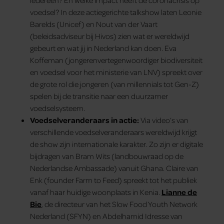
iedereen? En welke impact heeft de coronacrisis op
voedsel? In deze actiegerichte talkshow laten Leonie
Barelds (Unicef) en Nout van der Vaart
(beleidsadviseur bij Hivos) zien wat er wereldwijd
gebeurt en wat jij in Nederland kan doen. Eva
Koffeman (jongerenvertegenwoordiger biodiversiteit
en voedsel voor het ministerie van LNV) spreekt over
de grote rol die jongeren (van millennials tot Gen-Z)
spelen bij de transitie naar een duurzamer
voedselsysteem.
Voedselveranderaars in actie:
Via video’s van
verschillende voedselveranderaars wereldwijd krijgt
de show zijn internationale karakter. Zo zijn er digitale
bijdragen van Bram Wits (landbouwraad op de
Nederlandse Ambassade) vanuit Ghana. Claire van
Enk (founder Farm to Feed) spreekt tot het publiek
vanaf haar huidige woonplaats in Kenia.
Lianne de
Bie
, de directeur van het Slow Food Youth Network
Nederland (SFYN) en Abdelhamid Idresse van