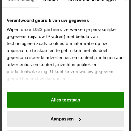
Verantwoord gebruik van uw gegevens
Wij en
onze 1022 partners
verwerken je persoonlijke
gegevens (bijv. uw IP-adres) met behulp van
technologieën zoals cookies om informatie op uw
apparaat op te slaan en te gebruiken met als doel
gepersonaliseerde advertenties en content, metingen aan
advertenties en content, inzicht in publiek en
productontwikkeling. U kunt kiezen wie uw gegevens
gebruikt en met welke doelen.
Als u het toestaat, willen we ook graag:
Alles toestaan
Informatie verzamelen over uw geografische
locatie, die tot een paar meter nauwkeurig kan zijn
Uw apparaat identificeren door het actief te
Aanpassen
scannen op specifieke eigenschappen (fingerprinting)
Lees meer over hoe uw persoonlijke gegevens worden