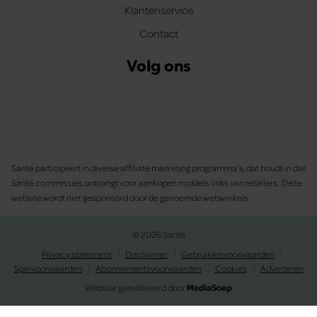
Klantenservice
Contact
Volg ons
Santé participeert in diverse affiliate marketing programma’s, dat houdt in dat
Santé commissies ontvangt voor aankopen middels links van retailers. Deze
website wordt niet gesponsord door de genoemde webwinkels.
© 2026 Santé
Privacy statement
Disclaimer
Gebruikersvoorwaarden
Spelvoorwaarden
Abonnementsvoorwaarden
Cookies
Adverteren
Website gerealiseerd door
MediaSoep