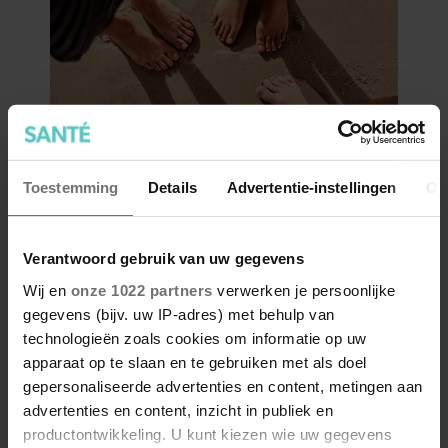
Toestemming
Details
Advertentie-instellingen
Ov
Verantwoord gebruik van uw gegevens
Wij en
onze 1022 partners
verwerken je persoonlijke
gegevens (bijv. uw IP-adres) met behulp van
technologieën zoals cookies om informatie op uw
apparaat op te slaan en te gebruiken met als doel
gepersonaliseerde advertenties en content, metingen aan
advertenties en content, inzicht in publiek en
productontwikkeling. U kunt kiezen wie uw gegevens