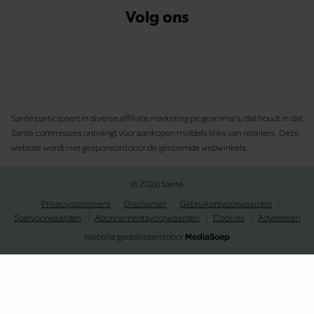
Volg ons
Santé participeert in diverse affiliate marketing programma’s, dat houdt in dat
Santé commissies ontvangt voor aankopen middels links van retailers. Deze
website wordt niet gesponsord door de genoemde webwinkels.
© 2026 Santé
Privacy statement
Disclaimer
Gebruikersvoorwaarden
Spelvoorwaarden
Abonnementsvoorwaarden
Cookies
Adverteren
Website gerealiseerd door
MediaSoep