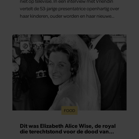
niet op televisie. In een interview met Vriendin
vertelt de 53-jarige presentatrice openhartig over
haar kinderen, ouder worden en haar nieuwe
kinderboek Chill. Ook blikt ze terug op haar jeugd
en deelt ze welke levenslessen haar vandaag de
dag het meest bezighouden.
FOOD
Dit was Elizabeth Alice Wise, de royal
die terechtstond voor de dood van
haar baby