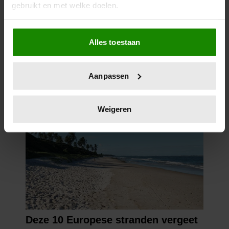
gebruikt en met welke doelen.
Als u het toestaat, willen we ook graag:
Alles toestaan
Informatie verzamelen over uw geografische
locatie, die tot een paar meter nauwkeurig kan zijn
Uw apparaat identificeren door het actief te
Aanpassen
scannen op specifieke eigenschappen (fingerprinting)
Lees meer over hoe uw persoonlijke gegevens worden
verwerkt en stel uw voorkeuren in het
detailgedeelte
in.
Weigeren
U kunt uw toestemming op elk moment wijzigen of
intrekken in de Cookieverklaring.
We gebruiken cookies om content en advertenties te
personaliseren, om functies voor social media te bieden
en om ons websiteverkeer te analyseren. Ook delen we
informatie over uw gebruik van onze site met onze
partners voor social media, adverteren en analyse. Deze
partners kunnen deze gegevens combineren met andere