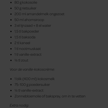
80 g kokosolie
50 g rietsuiker
200 ml amandelmelk ongezoet
50 ml ahornsiroop
3 el lijnzaad + 8 el water
1,5 tl bakpoeder
1,5 tl baksoda
2 tl kaneel
1 tl nootmuskaat
1 tl vanille-extract
½ tl zout
Voor de vanille-kokoscrème:
1 blik (400 ml) kokosmelk
75-100 g poedersuiker
½ tl vanille-extract
Zonnebloemolie of bakspray, om in te vetten
Extra nodig: