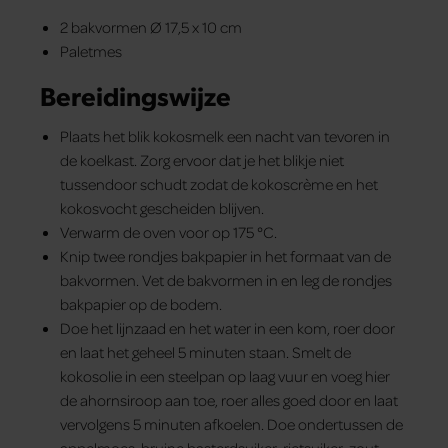
2 bakvormen Ø 17,5 x 10 cm
Paletmes
Bereidingswijze
Plaats het blik kokosmelk een nacht van tevoren in
de koelkast. Zorg ervoor dat je het blikje niet
tussendoor schudt zodat de kokoscrème en het
kokosvocht gescheiden blijven.
Verwarm de oven voor op 175 °C.
Knip twee rondjes bakpapier in het formaat van de
bakvormen. Vet de bakvormen in en leg de rondjes
bakpapier op de bodem.
Doe het lijnzaad en het water in een kom, roer door
en laat het geheel 5 minuten staan. Smelt de
kokosolie in een steelpan op laag vuur en voeg hier
de ahornsiroop aan toe, roer alles goed door en laat
vervolgens 5 minuten afkoelen. Doe ondertussen de
appelmoes, bruine basterdsuiker, rietsuiker, zout,