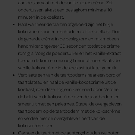
aan de slag gaat met de vanille-kokoscrème. Zet
ondertussen alvast een beslagkom minimaal 10
minuten in de koelkast.
Haal wanneer de taarten afgekoeld zijn het blikje
kokosmelk zonder te schudden uit de koelkast. Doe
de geharde crème in de beslagkom en mix met een
handmixer ongeveer 30 seconden totdat de crème
romig is. Voeg de poedersuiker en het vanille-extract
toe aan de kom en mix nog 1 minuut mee. Plaats de
vanille-kokoscrème in de koelkast tot later gebruik.
Verplaats een van de taartbodems naar een bord of
taartplateau en haal de vanille-kokoscrème uit de
koelkast, roer deze nog een keer goed door. Verdeel
de helft van de kokoscrème over de taartbodem en
smeer uit met een paletmes. Stapel de overgebleven
taartbodem op de taartbodem met de kokoscrème
en verdeel hier de overgebleven helft van de
kokoscrème over.
Garneer de taart met de achtergehouden walnoten