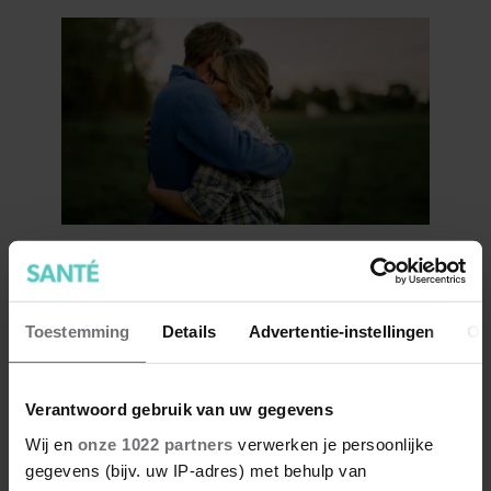
Wat als je stiekem verliefd op
een ander bent?
Toestemming
Details
Advertentie-instellingen
Ov
Verantwoord gebruik van uw gegevens
Wij en
onze 1022 partners
verwerken je persoonlijke
gegevens (bijv. uw IP-adres) met behulp van