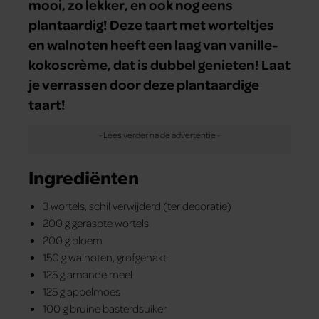
mooi, zo lekker, en ook nog eens
plantaardig! Deze taart met worteltjes
en walnoten heeft een laag van vanille-
kokoscrème, dat is dubbel genieten! Laat
je verrassen door deze plantaardige
taart!
Ingrediënten
3 wortels, schil verwijderd (ter decoratie)
200 g geraspte wortels
200 g bloem
150 g walnoten, grofgehakt
125 g amandelmeel
125 g appelmoes
100 g bruine basterdsuiker