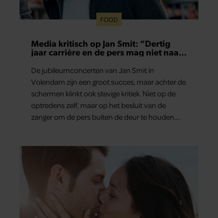
FOOD
Media kritisch op Jan Smit: “Dertig
jaar carrière en de pers mag niet naar
binnen”
De jubileumconcerten van Jan Smit in
Volendam zijn een groot succes, maar achter de
schermen klinkt ook stevige kritiek. Niet op de
optredens zelf, maar op het besluit van de
zanger om de pers buiten de deur te houden.
Tijdens de uitzending van ‘Shownieuws’ uitten
verschillende entertainmentjournalisten hun
teleurstelling. Volgens hen is Jan Smit de
afgelopen jaren steeds moeilijker bereikbaar
geworden en gunt hij de media nauwelijks nog
interviews.