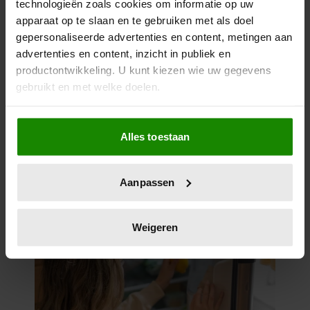
technologieën zoals cookies om informatie op uw
apparaat op te slaan en te gebruiken met als doel
gepersonaliseerde advertenties en content, metingen aan
advertenties en content, inzicht in publiek en
productontwikkeling. U kunt kiezen wie uw gegevens
7 kleine dingen die je leven
gebruikt en met welke doelen.
beter maken (en weinig tijd
kosten)
Als u het toestaat, willen we ook graag:
Alles toestaan
Informatie verzamelen over uw geografische
locatie, die tot een paar meter nauwkeurig kan zijn
Uw apparaat identificeren door het actief te
Aanpassen
scannen op specifieke eigenschappen (fingerprinting)
Lees meer over hoe uw persoonlijke gegevens worden
verwerkt en stel uw voorkeuren in het
detailgedeelte
in.
Weigeren
U kunt uw toestemming op elk moment wijzigen of
intrekken in de Cookieverklaring.
We gebruiken cookies om content en advertenties te
personaliseren, om functies voor social media te bieden