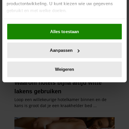
productontwikkeling. U kunt kiezen wie uw gegevens
gebruikt en met welke doelen.
Als u het toestaat, willen we ook graag:
Alles toestaan
Informatie verzamelen over uw geografische
locatie, die tot een paar meter nauwkeurig kan zijn
Uw apparaat identificeren door het actief te
Aanpassen
scannen op specifieke eigenschappen (fingerprinting)
Lees meer over hoe uw persoonlijke gegevens worden
verwerkt en stel uw voorkeuren in het
detailgedeelte
in.
Weigeren
U kunt uw toestemming op elk moment wijzigen of
intrekken in de Cookieverklaring.
We gebruiken cookies om content en advertenties te
personaliseren, om functies voor social media te bieden
en om ons websiteverkeer te analyseren. Ook delen we
informatie over uw gebruik van onze site met onze
partners voor social media, adverteren en analyse. Deze