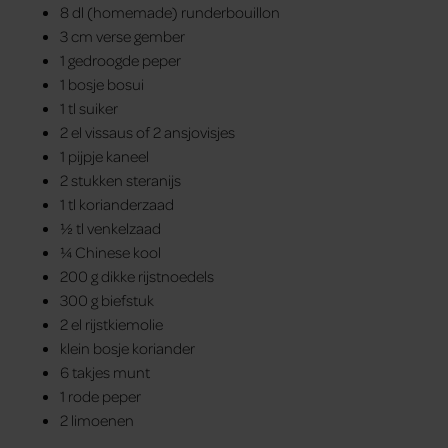
8 dl (homemade) runderbouillon
3 cm verse gember
1 gedroogde peper
1 bosje bosui
1 tl suiker
2 el vissaus of 2 ansjovisjes
1 pijpje kaneel
2 stukken steranijs
1 tl korianderzaad
½ tl venkelzaad
¼ Chinese kool
200 g dikke rijstnoedels
300 g biefstuk
2 el rijstkiemolie
klein bosje koriander
6 takjes munt
1 rode peper
2 limoenen