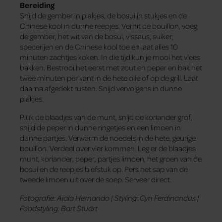
Bereiding
Snijd de gember in plakjes, de bosui in stukjes en de
Chinese kool in dunne reepjes. Verhit de bouillon, voeg
de gember, het wit van de bosui, vissaus, suiker,
specerijen en de Chinese kool toe en laat alles 10
minuten zachtjes koken. In die tijd kun je mooi het vlees
bakken. Bestrooi het eerst met zout en peper en bak het
twee minuten per kant in de hete olie of op de grill. Laat
daarna afgedekt rusten. Snijd vervolgens in dunne
plakjes.
Pluk de blaadjes van de munt, snijd de koriander grof,
snijd de peper in dunne ringetjes en een limoen in
dunne partjes. Verwarm de noedels in de hete, geurige
bouillon. Verdeel over vier kommen. Leg er de blaadjes
munt, koriander, peper, partjes limoen, het groen van de
bosui en de reepjes biefstuk op. Pers het sap van de
tweede limoen uit over de soep. Serveer direct.
Fotografie: Aiala Hernando | Styling: Cyn Ferdinandus |
Foodstyling: Bart Stuart