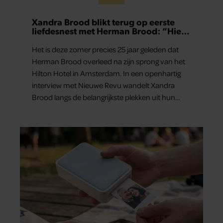
Xandra Brood blikt terug op eerste
liefdesnest met Herman Brood: “Hier
is Lola geboren”
Het is deze zomer precies 25 jaar geleden dat
Herman Brood overleed na zijn sprong van het
Hilton Hotel in Amsterdam. In een openhartig
interview met Nieuwe Revu wandelt Xandra
Brood langs de belangrijkste plekken uit hun
gezamenlijke verleden. Vooral de woning aan de
Lange Leidsedwarsstraat roept een stortvloed
aan herinneringen op. Daar begon hun leven
samen en werd dochter Lola geboren.