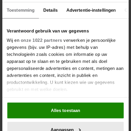
Toestemming
Details
Advertentie-instellingen
Ov
Verantwoord gebruik van uw gegevens
Wij en
onze 1022 partners
verwerken je persoonlijke
gegevens (bijv. uw IP-adres) met behulp van
technologieën zoals cookies om informatie op uw
apparaat op te slaan en te gebruiken met als doel
gepersonaliseerde advertenties en content, metingen aan
advertenties en content, inzicht in publiek en
productontwikkeling. U kunt kiezen wie uw gegevens
gebruikt en met welke doelen.
Als u het toestaat, willen we ook graag:
Alles toestaan
Informatie verzamelen over uw geografische
locatie, die tot een paar meter nauwkeurig kan zijn
Uw apparaat identificeren door het actief te
Aanpassen