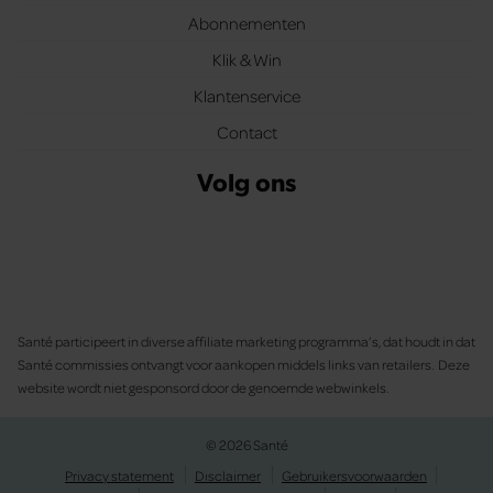
Abonnementen
Klik & Win
Klantenservice
Contact
Volg ons
Santé participeert in diverse affiliate marketing programma’s, dat houdt in dat
Santé commissies ontvangt voor aankopen middels links van retailers. Deze
website wordt niet gesponsord door de genoemde webwinkels.
© 2026 Santé
Privacy statement
Disclaimer
Gebruikersvoorwaarden