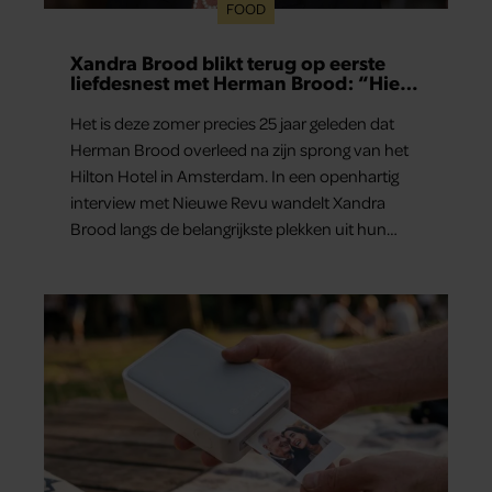
FOOD
Xandra Brood blikt terug op eerste
liefdesnest met Herman Brood: “Hier
is Lola geboren”
Het is deze zomer precies 25 jaar geleden dat
Herman Brood overleed na zijn sprong van het
Hilton Hotel in Amsterdam. In een openhartig
interview met Nieuwe Revu wandelt Xandra
Brood langs de belangrijkste plekken uit hun
gezamenlijke verleden. Vooral de woning aan de
Lange Leidsedwarsstraat roept een stortvloed
aan herinneringen op. Daar begon hun leven
samen en werd dochter Lola geboren.