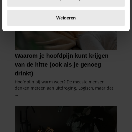
scannen op specifieke eigenschappen (fingerprinting)
Lees meer over hoe uw persoonlijke gegevens worden
verwerkt en stel uw voorkeuren in het
detailgedeelte
in.
Weigeren
U kunt uw toestemming op elk moment wijzigen of
intrekken in de Cookieverklaring.
We gebruiken cookies om content en advertenties te
personaliseren, om functies voor social media te bieden
en om ons websiteverkeer te analyseren. Ook delen we
informatie over uw gebruik van onze site met onze
partners voor social media, adverteren en analyse. Deze
partners kunnen deze gegevens combineren met andere
informatie die u aan ze heeft verstrekt of die ze hebben
verzameld op basis van uw gebruik van hun services. U
gaat akkoord met onze cookies als u onze website blijft
gebruiken.