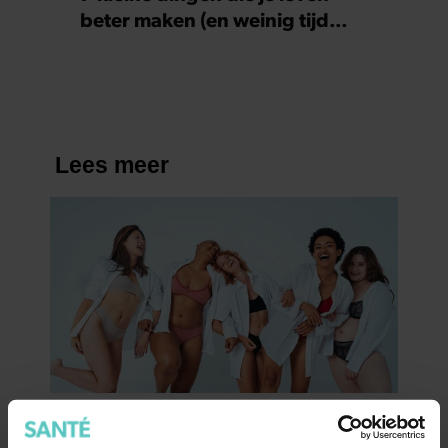
beter maken (en weinig tijd
kosten)