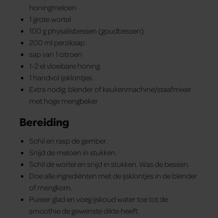
honingmeloen
1 grote wortel
100 g physalisbessen (goudbessen)
200 ml perziksap
sap van 1 citroen
1-2 el vloeibare honing
1 handvol ijsklontjes.
Extra nodig: blender of keukenmachine/staafmixer
met hoge mengbeker
Bereiding
Schil en rasp de gember.
Snijd de meloen in stukken.
Schil de ­wortel en snijd in stukken. Was de bessen.
Doe alle ingrediënten met de ijsklontjes in de blender
of mengkom.
Pureer glad en voeg ijskoud water toe tot de
smoothie de gewenste dikte heeft.