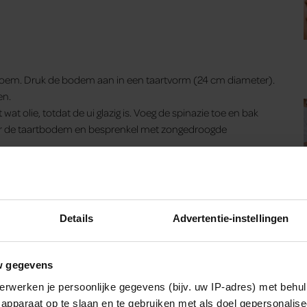
bloem. Druk de bodem aan in een taartvorm (24 cm diameter).
en.
at olie, totdat de ui glazig is. Voeg de spinazie toe en bak
over de taartbodem en besprenkel met zongedroogde
, zout en peper. Schenk het mengsel in de taartvorm. Bak 30
at de quiche voor het aansnijden eerst 5-10 minuten
Details
Advertentie-instellingen
Recept en beeld:
Gold&Green
w gegevens
erwerken je persoonlijke gegevens (bijv. uw IP-adres) met behul
apparaat op te slaan en te gebruiken met als doel gepersonalise