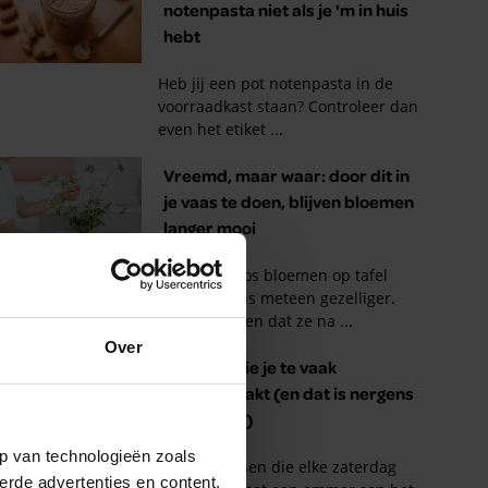
Over
p van technologieën zoals
erde advertenties en content,