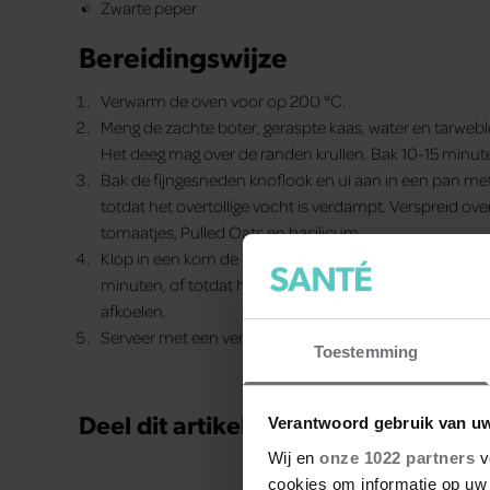
Zwarte peper
Bereidingswijze
Verwarm de oven voor op 200 °C.
Meng de zachte boter, geraspte kaas, water en tarwe
Het deeg mag over de randen krullen. Bak 10-15 minut
Bak de fijngesneden knoflook en ui aan in een pan met w
totdat het overtollige vocht is verdampt. Verspreid 
tomaatjes, Pulled Oats en basilicum.
Klop in een kom de eieren, mascarpone, geraspte kaas
minuten, of totdat het midden compleet is gestold. La
afkoelen.
Serveer met een verse salade.
Toestemming
Deel dit artikel op social media!
Verantwoord gebruik van u
Wij en
onze 1022 partners
v
cookies om informatie op uw 