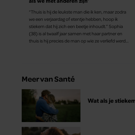
als we met anderen zijn’
“Thuis is hij de leukste man die ik ken, maar zodra
we een verjaardag of etentje hebben, hoop ik
stiekem dat hij zich een beetje inhoudt.” Sophia
(38) is al twaalf jaar samen met haar partner en
thuis is hij precies de man op wie ze verliefd werd:
lief, zorgzaam en grappig. Toch merkt ze dat ze zich
steeds vaker schaamt zodra ze samen onder de
mensen zijn.
Meer van Santé
Wat als je stieke