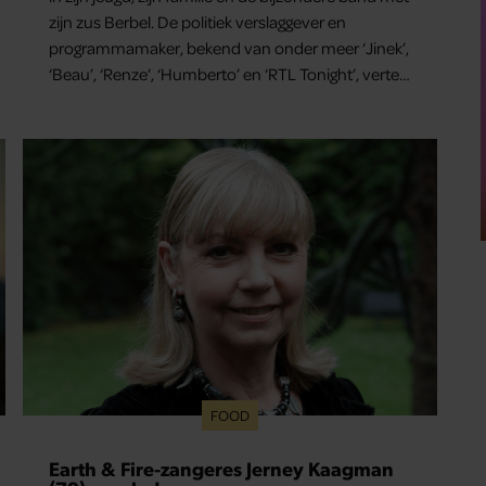
zijn zus Berbel. De politiek verslaggever en
programmamaker, bekend van onder meer ‘Jinek’,
‘Beau’, ‘Renze’, ‘Humberto’ en ‘RTL Tonight’, vertelt
dat juist zijn opvoeding de basis vormde voor zijn
carrière. Nog altijd kan hij voor advies bij zijn zus
terecht.
FOOD
Earth & Fire-zangeres Jerney Kaagman