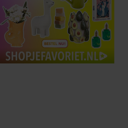
Tips om je lekker in je vel
te voelen
Met de Santé nieuwsbrief ontvang je elke
week tips om je energiek, ontspannen en in
balans te voelen.