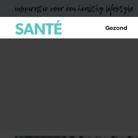
inspiratie voor een healthy lifestyle
Gezond