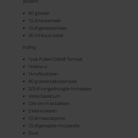
Bodem
80 g boter
1,5 dl tarwemeel
1,5 dl geraspte kaas
30 ml koud water
Vulling
1 pak Pulled Oats® Tomaat
1 kleine ui
1 knoflookteen
80 g verse babyspinazie
2/3 dl zongedroogde tomaatjes
Verse basilicum
Olie om in te bakken
2 kleine eieren
1,5 dl mascarpone
1,5 dl geraspte mozzarella
Zout