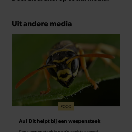
Uit andere media
FOOD
Au! Dit helpt bij een wespensteek
Een wespensteek is op z’n zachts gezegd