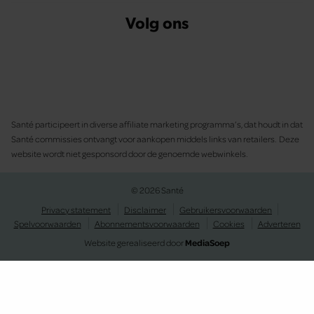
Volg ons
Santé participeert in diverse affiliate marketing programma’s, dat houdt in dat
Santé commissies ontvangt voor aankopen middels links van retailers. Deze
website wordt niet gesponsord door de genoemde webwinkels.
© 2026 Santé
Privacy statement
Disclaimer
Gebruikersvoorwaarden
Spelvoorwaarden
Abonnementsvoorwaarden
Cookies
Adverteren
Website gerealiseerd door
MediaSoep