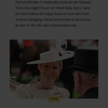
Na hoofdrollen in bekende musicals als ‘Grease’,
‘Saturday Night Fever’ en ‘West Side Story’ kiest
Esmée Dekker dit najaar bewust voor een heel
andere uitdaging. Vanaf september is de actrice
te zien in ‘40-45’, een indrukwekkende
spektakelmusical over de Tweede Wereldoorlog.
Volgens Esmée is het een voorstelling die niet
alleen raakt, maar het publiek ook aan het
denken zet.
FOOD