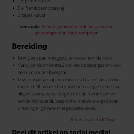
125 g frambozen
5 el frambozendressing
3 takjes kervel
Lees ook:
‘
Recept: geblancheerde bospeen met
granaatappel en pijnboompitten
‘
Bereiding
Breng een pan met gezouten water aan de kook.
Verwijder de onderste 2 cm van de asperges en kook
ze in 3 minuten beetgaar.
Leg de asperges op een mooie schaal en besprenkel
met de helft van de frambozendressing en een paar
slagen zwarte peper. Leg nu ook de frambozen en
eendenborst erbij, besprenkel met de overgebleven
dressing en garneer met geplukte kervel.
Recept en beeld:
Crisp
Deel dit artikel op social media!