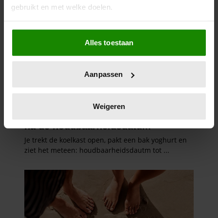
gebruikt en met welke doelen.
Als u het toestaat, willen we ook graag:
Alles toestaan
Informatie verzamelen over uw geografische
locatie, die tot een paar meter nauwkeurig kan zijn
Uw apparaat identificeren door het actief te
Aanpassen
scannen op specifieke eigenschappen (fingerprinting)
Lees meer over hoe uw persoonlijke gegevens worden
verwerkt en stel uw voorkeuren in het
detailgedeelte
in.
Weigeren
U kunt uw toestemming op elk moment wijzigen of
intrekken in de Cookieverklaring.
We gebruiken cookies om content en advertenties te
personaliseren, om functies voor social media te bieden
en om ons websiteverkeer te analyseren. Ook delen we
informatie over uw gebruik van onze site met onze
partners voor social media, adverteren en analyse. Deze
partners kunnen deze gegevens combineren met andere