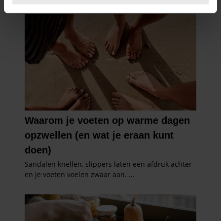
U kunt uw toestemming op elk moment wijzigen of
intrekken in de Cookieverklaring.
We gebruiken cookies om content en advertenties te
personaliseren, om functies voor social media te bieden
en om ons websiteverkeer te analyseren. Ook delen we
informatie over uw gebruik van onze site met onze
partners voor social media, adverteren en analyse. Deze
partners kunnen deze gegevens combineren met andere
informatie die u aan ze heeft verstrekt of die ze hebben
verzameld op basis van uw gebruik van hun services. U
gaat akkoord met onze cookies als u onze website blijft
gebruiken.