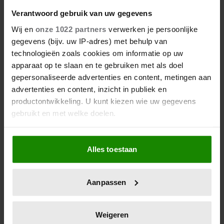
snel op
Verantwoord gebruik van uw gegevens
Wij en
onze 1022 partners
verwerken je persoonlijke
gegevens (bijv. uw IP-adres) met behulp van
technologieën zoals cookies om informatie op uw
apparaat op te slaan en te gebruiken met als doel
gepersonaliseerde advertenties en content, metingen aan
advertenties en content, inzicht in publiek en
productontwikkeling. U kunt kiezen wie uw gegevens
gebruikt en met welke doelen.
Waarom compressiekousen
Als u het toestaat, willen we ook graag:
tijdens een lange reis een slim
Alles toestaan
Informatie verzamelen over uw geografische
idee kunnen zijn
locatie, die tot een paar meter nauwkeurig kan zijn
Uw apparaat identificeren door het actief te
Aanpassen
scannen op specifieke eigenschappen (fingerprinting)
Lees meer over hoe uw persoonlijke gegevens worden
verwerkt en stel uw voorkeuren in het
detailgedeelte
in.
Weigeren