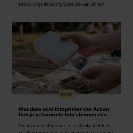
Brood langs de belangrijkste plekken uit hun
gezamenlijke verleden. Vooral de woning aan de
Lange Leidsedwarsstraat roept een stortvloed
aan herinneringen op. Daar begon hun leven
samen en werd dochter Lola geboren.
FOOD
Met deze mini fotoprinter van Action
heb je je favoriete foto’s binnen één
minuut in handen
Staat jouw telefoon ook vol met vakantiefoto’s,
gezellige momenten met vriendinnen en andere