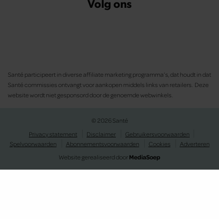
Volg ons
Santé participeert in diverse affiliate marketing programma’s, dat houdt in dat
Santé commissies ontvangt voor aankopen middels links van retailers. Deze
website wordt niet gesponsord door de genoemde webwinkels.
© 2026 Santé
Privacy statement
Disclaimer
Gebruikersvoorwaarden
Spelvoorwaarden
Abonnementsvoorwaarden
Cookies
Adverteren
Website gerealiseerd door
MediaSoep