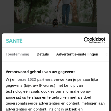
Dít doet dagelijks wandelen
met je eetlust
Toestemming
Details
Advertentie-instellingen
Ov
Verantwoord gebruik van uw gegevens
Wij en
onze 1022 partners
verwerken je persoonlijke
gegevens (bijv. uw IP-adres) met behulp van
technologieën zoals cookies om informatie op uw
apparaat op te slaan en te gebruiken met als doel
gepersonaliseerde advertenties en content, metingen aan
advertenties en content, inzicht in publiek en