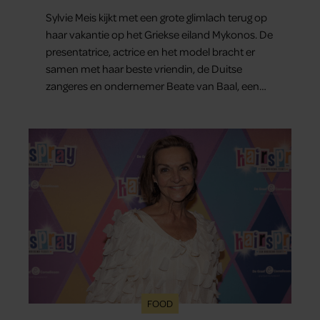
Sylvie Meis kijkt met een grote glimlach terug op
haar vakantie op het Griekse eiland Mykonos. De
presentatrice, actrice en het model bracht er
samen met haar beste vriendin, de Duitse
zangeres en ondernemer Beate van Baal, een
week door. Op sociale media deelt Sylvie Meis
prachtige foto’s van de zonovergoten
bestemming én vertelt ze hoe bijzonder de reis
voor haar is geweest.
FOOD