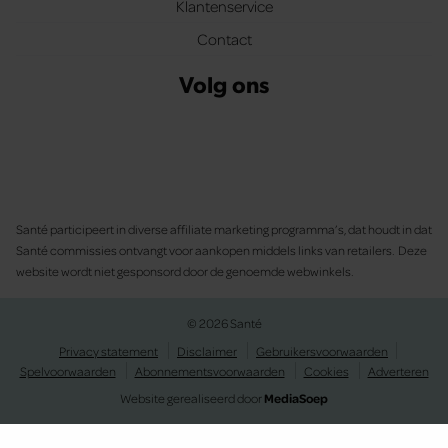
Klantenservice
Contact
Volg ons
Santé participeert in diverse affiliate marketing programma’s, dat houdt in dat
Santé commissies ontvangt voor aankopen middels links van retailers. Deze
website wordt niet gesponsord door de genoemde webwinkels.
© 2026 Santé
Privacy statement
Disclaimer
Gebruikersvoorwaarden
Spelvoorwaarden
Abonnementsvoorwaarden
Cookies
Adverteren
Website gerealiseerd door
MediaSoep