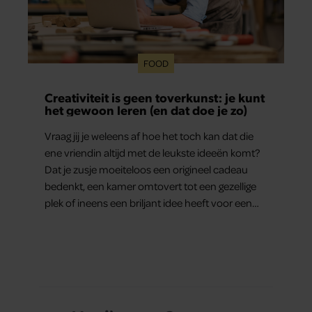
FOOD
Creativiteit is geen toverkunst: je kunt
het gewoon leren (en dat doe je zo)
Vraag jij je weleens af hoe het toch kan dat die
ene vriendin altijd met de leukste ideeën komt?
Dat je zusje moeiteloos een origineel cadeau
bedenkt, een kamer omtovert tot een gezellige
plek of ineens een briljant idee heeft voor een
feestje? Of dat je buurman van een oude
plantenpot een hippe lamp weet te maken,
terwijl jij om de haverklap naar je sleutels loopt te
zoeken.