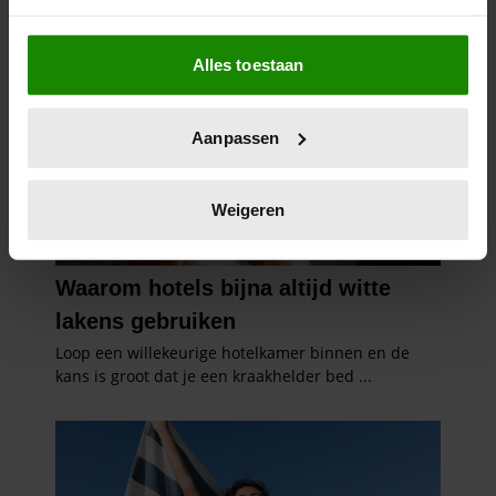
Als u het toestaat, willen we ook graag:
Alles toestaan
Informatie verzamelen over uw geografische
locatie, die tot een paar meter nauwkeurig kan zijn
Uw apparaat identificeren door het actief te
Aanpassen
scannen op specifieke eigenschappen (fingerprinting)
Lees meer over hoe uw persoonlijke gegevens worden
verwerkt en stel uw voorkeuren in het
detailgedeelte
in.
Weigeren
U kunt uw toestemming op elk moment wijzigen of
intrekken in de Cookieverklaring.
We gebruiken cookies om content en advertenties te
personaliseren, om functies voor social media te bieden
en om ons websiteverkeer te analyseren. Ook delen we
informatie over uw gebruik van onze site met onze
partners voor social media, adverteren en analyse. Deze
partners kunnen deze gegevens combineren met andere
informatie die u aan ze heeft verstrekt of die ze hebben