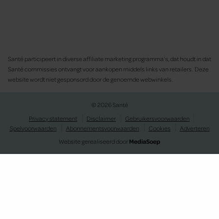
Santé participeert in diverse affiliate marketing programma’s, dat houdt in dat
Santé commissies ontvangt voor aankopen middels links van retailers. Deze
website wordt niet gesponsord door de genoemde webwinkels.
© 2026 Santé
Privacy statement
Disclaimer
Gebruikersvoorwaarden
Spelvoorwaarden
Abonnementsvoorwaarden
Cookies
Adverteren
Website gerealiseerd door
MediaSoep