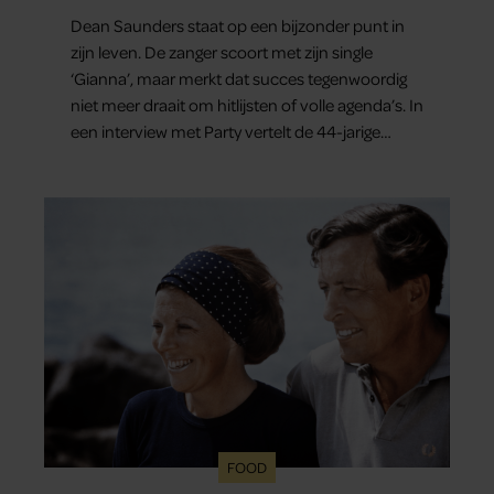
en gezondheid”
Dean Saunders staat op een bijzonder punt in
zijn leven. De zanger scoort met zijn single
‘Gianna’, maar merkt dat succes tegenwoordig
niet meer draait om hitlijsten of volle agenda’s. In
een interview met Party vertelt de 44-jarige
artiest dat hij bewust gas terugneemt. Zijn gezin
staat voorop en ook over het gemis van zijn
oudste zoon London spreekt hij openhartig.
FOOD