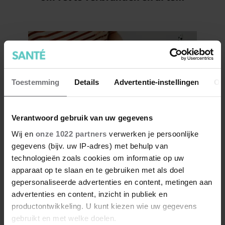
vallen
Toestemming
Details
Advertentie-instellingen
Ov
Verantwoord gebruik van uw gegevens
Wij en
onze 1022 partners
verwerken je persoonlijke
Wat kun je beter op je brood
gegevens (bijv. uw IP-adres) met behulp van
smeren: roomboter of
technologieën zoals cookies om informatie op uw
margarine?
apparaat op te slaan en te gebruiken met als doel
gepersonaliseerde advertenties en content, metingen aan
advertenties en content, inzicht in publiek en
productontwikkeling. U kunt kiezen wie uw gegevens
gebruikt en met welke doelen.