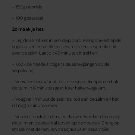
– 150 g noedels
– 100 g zeekraal
Zo maak je het:
– Leg de zalmfilets in een diep bord. Meng drie eetlepels
sojasaus en een eetlepel sesamolie en besprenkel dit
over de zalm. Laat dit 45 minuten intrekken.
– Kook de noedels volgens de aanwijzingen op de
verpakking.
– Verwarm een scheutje olie in een koekenpan en bak
de zalm in 6 minuten gaar. Keer halverwege om.
– Voeg na 1 minuut de zeekraal toe aan de zalm en bak
dit nog 5 minuten mee.
– Verdeel tenslotte de noedels over twee borden en leg
de zalm en de zeekraal boven op de noedels. Breng op
smaak met de rest van de sojasaus en sesamolie.