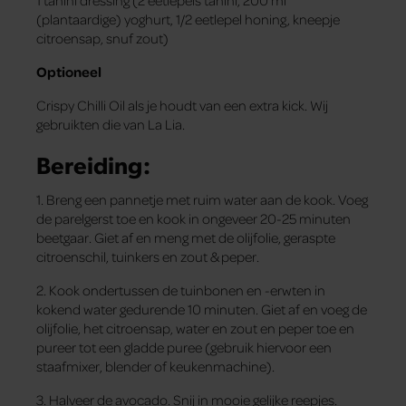
1 tahini dressing (2 eetlepels tahini, 200 ml
(plantaardige) yoghurt, 1/2 eetlepel honing, kneepje
citroensap, snuf zout)
Optioneel
Crispy Chilli Oil als je houdt van een extra kick. Wij
gebruikten die van La Lia.
Bereiding:
1. Breng een pannetje met ruim water aan de kook. Voeg
de parelgerst toe en kook in ongeveer 20-25 minuten
beetgaar. Giet af en meng met de olijfolie, geraspte
citroenschil, tuinkers en zout & peper.
2. Kook ondertussen de tuinbonen en -erwten in
kokend water gedurende 10 minuten. Giet af en voeg de
olijfolie, het citroensap, water en zout en peper toe en
pureer tot een gladde puree (gebruik hiervoor een
staafmixer, blender of keukenmachine).
3. Halveer de avocado. Snij in mooie gelijke reepjes.