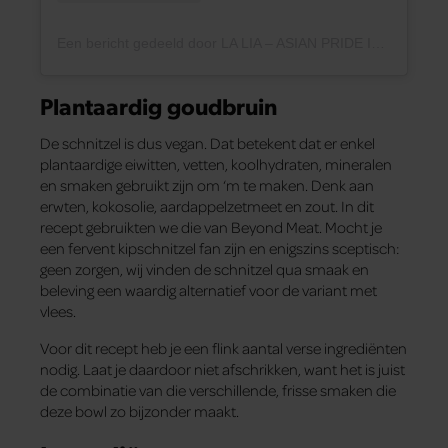
Een bericht gedeeld door LA LIA – ASIAN PRIDE IN A JAR (@lalia.amsterdam)
Plantaardig goudbruin
De schnitzel is dus vegan. Dat betekent dat er enkel
plantaardige eiwitten, vetten, koolhydraten, mineralen
en smaken gebruikt zijn om ‘m te maken. Denk aan
erwten, kokosolie, aardappelzetmeet en zout. In dit
recept gebruikten we die van Beyond Meat. Mocht je
een fervent kipschnitzel fan zijn en enigszins sceptisch:
geen zorgen, wij vinden de schnitzel qua smaak en
beleving een waardig alternatief voor de variant met
vlees.
Voor dit recept heb je een flink aantal verse ingrediënten
nodig. Laat je daardoor niet afschrikken, want het is juist
de combinatie van die verschillende, frisse smaken die
deze bowl zo bijzonder maakt.