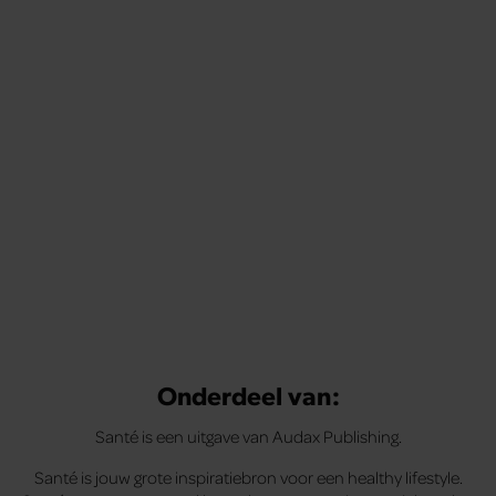
Tips om je lekker in je vel te voelen
Met de Santé nieuwsbrief ontvang je elke week
tips om je energiek, ontspannen en in balans
te voelen.
Onderdeel van:
Santé is een uitgave van Audax Publishing.
Santé is jouw grote inspiratiebron voor een healthy lifestyle.