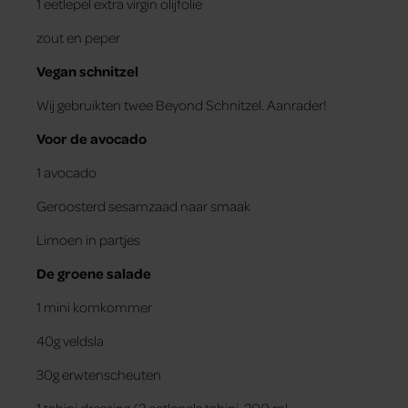
1 eetlepel extra virgin olijfolie
zout en peper
Vegan schnitzel
Wij gebruikten twee Beyond Schnitzel. Aanrader!
Voor de avocado
1 avocado
Geroosterd sesamzaad naar smaak
Limoen in partjes
De groene salade
1 mini komkommer
40g veldsla
30g erwtenscheuten