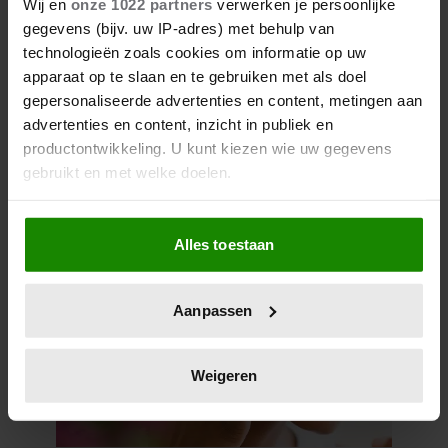
Wij en
onze 1022 partners
verwerken je persoonlijke
beeldscherm (15,6 inch) van Action maakt alles
gegevens (bijv. uw IP-adres) met behulp van
zóveel makkelijker. Voor maar € 69,95 krijg je een
technologieën zoals cookies om informatie op uw
extra scherm dat je letterlijk overal mee naartoe
apparaat op te slaan en te gebruiken met als doel
kunt nemen… en dat is in tijden van hybride
gepersonaliseerde advertenties en content, metingen aan
werken echt geen overbodige luxe.
advertenties en content, inzicht in publiek en
productontwikkeling. U kunt kiezen wie uw gegevens
gebruikt en met welke doelen.
Meer van Santé
Als u het toestaat, willen we ook graag:
Alles toestaan
Informatie verzamelen over uw geografische
locatie, die tot een paar meter nauwkeurig kan zijn
Uw apparaat identificeren door het actief te
Aanpassen
scannen op specifieke eigenschappen (fingerprinting)
Lees meer over hoe uw persoonlijke gegevens worden
verwerkt en stel uw voorkeuren in het
detailgedeelte
in.
Weigeren
U kunt uw toestemming op elk moment wijzigen of
intrekken in de Cookieverklaring.