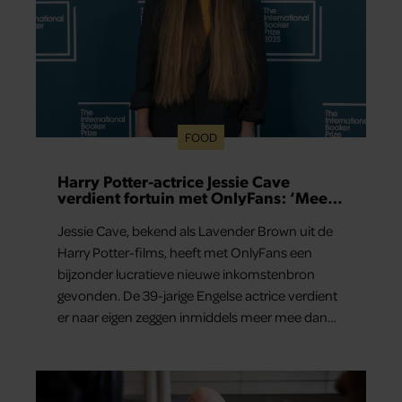
FOOD
Harry Potter-actrice Jessie Cave
verdient fortuin met OnlyFans: ‘Meer
dan in hele acteercarrière’
Jessie Cave, bekend als Lavender Brown uit de
Harry Potter-films, heeft met OnlyFans een
bijzonder lucratieve nieuwe inkomstenbron
gevonden. De 39-jarige Engelse actrice verdient
er naar eigen zeggen inmiddels meer mee dan
met al haar acteerwerk bij elkaar.