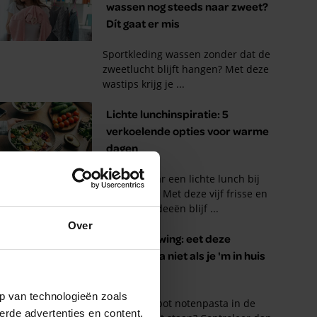
Over
p van technologieën zoals
erde advertenties en content,