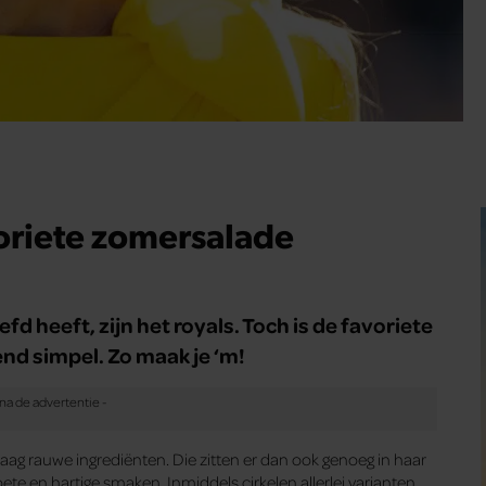
voriete zomersalade
d heeft, zijn het royals. Toch is de favoriete
nd simpel. Zo maak je ‘m!
raag rauwe ingrediënten. Die zitten er dan ook genoeg in haar
e en hartige smaken. Inmiddels cirkelen allerlei varianten