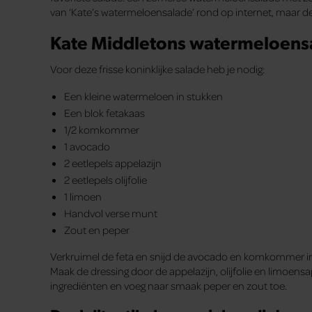
van ‘Kate’s watermeloensalade’ rond op internet, maar de 
Kate Middletons watermeloens
Voor deze frisse koninklijke salade heb je nodig:
Een kleine watermeloen in stukken
Een blok fetakaas
1/2 komkommer
1 avocado
2 eetlepels appelazijn
2 eetlepels olijfolie
1 limoen
Handvol verse munt
Zout en peper
Verkruimel de feta en snijd de avocado en komkommer in
Maak de dressing door de appelazijn, olijfolie en limoen
ingrediënten en voeg naar smaak peper en zout toe.