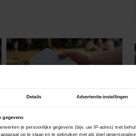
Details
Advertentie-instellingen
FOOD
w gegevens
erwerken je persoonlijke gegevens (bijv. uw IP-adres) met behul
Met deze mini fotoprinter van Action
apparaat op te slaan en te gebruiken met als doel gepersonalise
heb je je favoriete foto’s binnen één