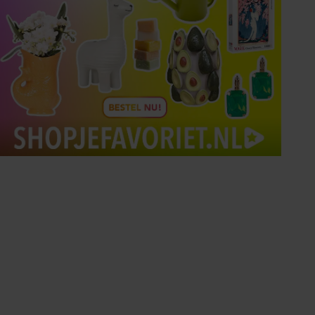
Tips om je lekker in je vel
te voelen
Met de Santé nieuwsbrief ontvang je elke
week tips om je energiek, ontspannen en in
balans te voelen.