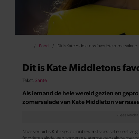
Food
Dit is Kate Middletons favoriete zomersalade
Dit is Kate Middletons fa
Tekst:
Santé
Als íemand de hele wereld gezien en geproef
zomersalade van Kate Middleton verrasse
Naar verluid is Kate gek op onbewerkt voedsel en eet ze g
favoriete salade: een zomerse watermeloensalade met zoet