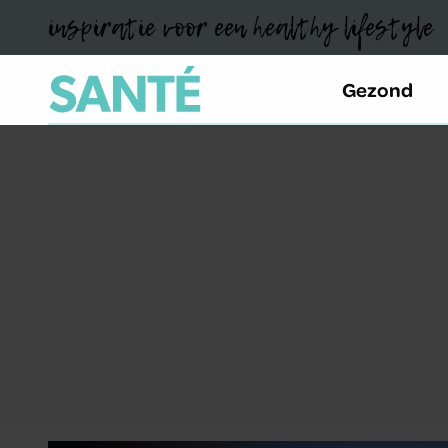
inspiratie voor een healthy lifestyle
Gezond