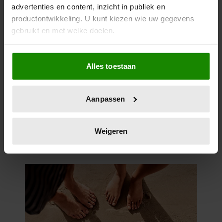
advertenties en content, inzicht in publiek en
productontwikkeling. U kunt kiezen wie uw gegevens
gebruikt en met welke doelen.
Als u het toestaat, willen we ook graag:
Alles toestaan
Informatie verzamelen over uw geografische
locatie, die tot een paar meter nauwkeurig kan zijn
Uw apparaat identificeren door het actief te
Aanpassen
scannen op specifieke eigenschappen (fingerprinting)
Lees meer over hoe uw persoonlijke gegevens worden
verwerkt en stel uw voorkeuren in het
detailgedeelte
in.
Weigeren
U kunt uw toestemming op elk moment wijzigen of
intrekken in de Cookieverklaring.
We gebruiken cookies om content en advertenties te
personaliseren, om functies voor social media te bieden
en om ons websiteverkeer te analyseren. Ook delen we
informatie over uw gebruik van onze site met onze