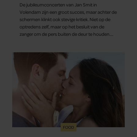
De jubileumconcerten van Jan Smit in
Volendam zijn een groot succes, maar achter de
schermen klinkt ook stevige kritiek. Niet op de
optredens zelf, maar op het besluit van de
zanger om de pers buiten de deur te houden.
Tijdens de uitzending van ‘Shownieuws’ uitten
verschillende entertainmentjournalisten hun
teleurstelling. Volgens hen is Jan Smit de
afgelopen jaren steeds moeilijker bereikbaar
geworden en gunt hij de media nauwelijks nog
interviews.
FOOD