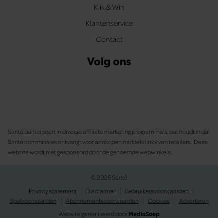
Klik & Win
Klantenservice
Contact
Volg ons
Santé participeert in diverse affiliate marketing programma’s, dat houdt in dat
Santé commissies ontvangt voor aankopen middels links van retailers. Deze
website wordt niet gesponsord door de genoemde webwinkels.
© 2026 Santé
Privacy statement
Disclaimer
Gebruikersvoorwaarden
Spelvoorwaarden
Abonnementsvoorwaarden
Cookies
Adverteren
Website gerealiseerd door
MediaSoep